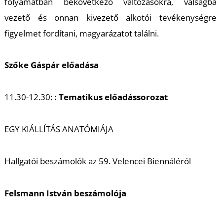
K
folyamatban bekövetkező változásokra, válságba
vezető és onnan kivezető alkotói tevékenységre
figyelmet fordítani, magyarázatot találni.
Szőke Gáspár előadása
11.30-12.30:
: Tematikus előadássorozat
EGY KIÁLLÍTÁS ANATÓMIÁJA
Hallgatói beszámolók az 59. Velencei Biennáléról
Felsmann István beszámolója