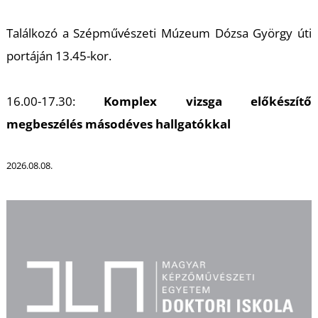
U
Találkozó a Szépművészeti Múzeum Dózsa György úti
portáján 13.45-kor.
16.00-17.30:
Komplex vizsga előkészítő
megbeszélés másodéves hallgatókkal
Á
2026.08.08.