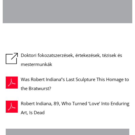
L
Doktori fokozatszerzések, értekezések, tézisek és
mestermunkák
Was Robert Indiana‟s Last Sculpture This Homage to
the Bratwurst?
Robert Indiana, 89, Who Turned ‘Love’ Into Enduring
Art, Is Dead