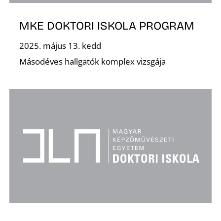
T
MKE DOKTORI ISKOLA PROGRAM
2025. május 13. kedd
Másodéves hallgatók komplex vizsgája
A