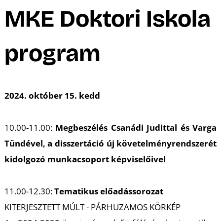
A
MKE Doktori Iskola
program
2024. október 15. kedd
10.00-11.00:
Megbeszélés Csanádi Judittal és Varga
Tündével, a disszertáció új követelményrendszerét
kidolgozó munkacsoport képviselőivel
11.00-12.30:
Tematikus előadássorozat
KITERJESZTETT MÚLT - PÁRHUZAMOS KÖRKÉP