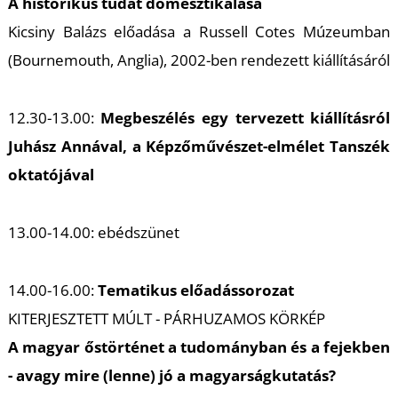
T
A historikus tudat domesztikálása
Kicsiny Balázs előadása a Russell Cotes Múzeumban
(Bournemouth, Anglia), 2002-ben rendezett kiállításáról
12.30-13.00:
Megbeszélés egy tervezett kiállításról
Juhász Annával, a Képzőművészet-elmélet Tanszék
oktatójával
13.00-14.00: ebédszünet
14.00-16.00:
Tematikus előadássorozat
KITERJESZTETT MÚLT - PÁRHUZAMOS KÖRKÉP
A magyar őstörténet a tudományban és a fejekben
- avagy mire (lenne) jó a magyarságkutatás?