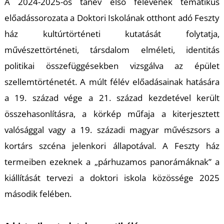
K
A 2024-2025-ös tanév első félévének tematikus
előadássorozata a Doktori Iskolának otthont adó Feszty
ház kultúrtörténeti kutatását folytatja,
művészettörténeti, társdalom elméleti, identitás
politikai összefüggésekben vizsgálva az épület
szellemtörténetét. A múlt félév előadásainak hatására
a 19. század vége a 21. század kezdetével került
összehasonlításra, a körkép műfaja a kiterjesztett
valósággal vagy a 19. századi magyar művészsors a
kortárs szcéna jelenkori állapotával. A Feszty ház
termeiben ezeknek a „párhuzamos panorámáknak” a
kiállítását tervezi a doktori iskola közössége 2025
második felében.