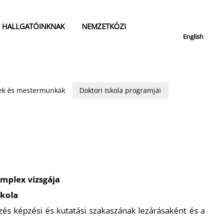
HALLGATÓINKNAK
NEMZETKÖZI
English
isek és mestermunkák
Doktori Iskola programjai
mplex vizsgája
skola
és képzési és kutatási szakaszának lezárásaként és a