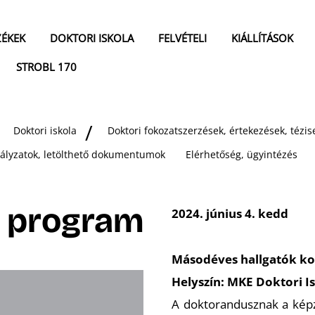
ZÉKEK
DOKTORI ISKOLA
FELVÉTELI
KIÁLLÍTÁSOK
STROBL 170
Doktori iskola
Doktori fokozatszerzések, értekezések, téz
bályzatok, letölthető dokumentumok
Elérhetőség, ügyintézés
a program
2024. június 4. kedd
Másodéves hallgatók ko
Helyszín: MKE Doktori I
A doktorandusznak a képz