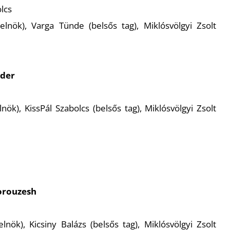
lcs
(elnök), Varga Tünde (belsős tag), Miklósvölgyi Zsolt
yder
nök), KissPál Szabolcs (belsős tag), Miklósvölgyi Zsolt
orouzesh
elnök), Kicsiny Balázs (belsős tag), Miklósvölgyi Zsolt