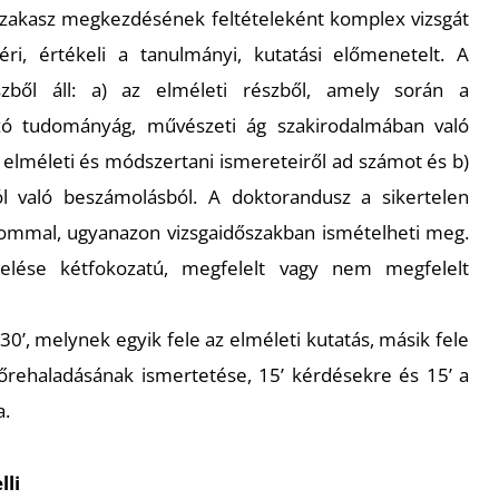
 szakasz megkezdésének feltételeként komplex vizsgát
méri, értékeli a tanulmányi, kutatási előmenetelt. A
zből áll: a) az elméleti részből, amely során a
zó tudományág, művészeti ág szakirodalmában való
s elméleti és módszertani ismereteiről ad számot és b)
ól való beszámolásból. A doktorandusz a sikertelen
lommal, ugyanazon vizsgaidőszakban ismételheti meg.
elése kétfokozatú, megfelelt vagy nem megfelelt
 30’, melynek egyik fele az elméleti kutatás, másik fele
lőrehaladásának ismertetése, 15’ kérdésekre és 15’ a
a.
lli