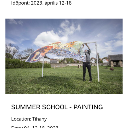
Időpont: 2023. április 12-18
Í
SUMMER SCHOOL - PAINTING
Location: Tihany
Date: 04. 12-18. 2023