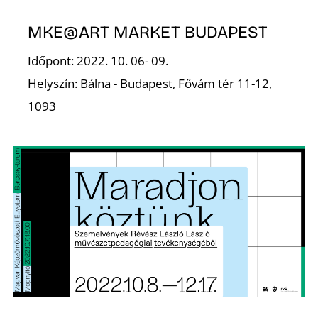
MKE@ART MARKET BUDAPEST
Időpont: 2022. 10. 06- 09.
E
Helyszín: Bálna - Budapest, Fővám tér 11-12,
1093