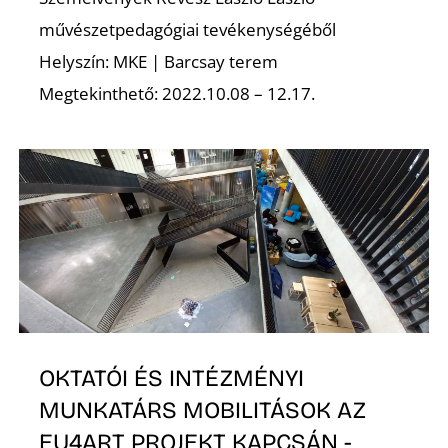
Z
művészetpedagógiai tevékenységéből
Helyszín: MKE | Barcsay terem
Megtekinthető: 2022.10.08 – 12.17.
OKTATÓI ÉS INTÉZMÉNYI
MUNKATÁRS MOBILITÁSOK AZ
EU4ART PROJEKT KAPCSÁN -