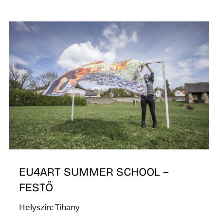
A
T
EU4ART SUMMER SCHOOL –
FESTŐ
Helyszín: Tihany