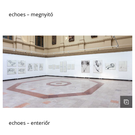
echoes – megnyitó
E
echoes – enteriőr