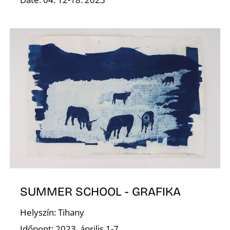
V
SUMMER SCHOOL - GRAFIKA
Helyszín: Tihany
Időpont: 2023. április 1-7