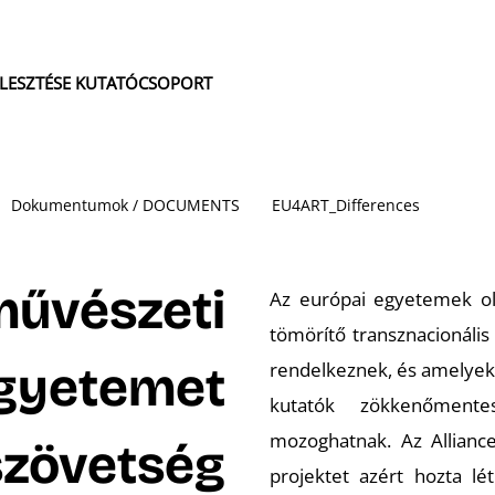
JLESZTÉSE KUTATÓCSOPORT
Dokumentumok / DOCUMENTS
EU4ART_Differences
űvészeti
Az európai egyetemek ol
tömörítő transznacionális
gyetemet
rendelkeznek, és amelyeke
kutatók zökkenőmente
mozoghatnak. Az Allian
szövetség
projektet azért hozta l