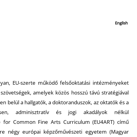
English
yan, EU-szerte működő felsőoktatási intézményeket
 szövetségek, amelyek közös hosszú távú stratégiával
n belül a hallgatók, a doktoranduszok, az oktatók és a
sen, adminisztratív és jogi akadályok nélkül
ce for Common Fine Arts Curriculum (EU4ART) című
étre négy európai képzőművészeti egyetem (Magyar