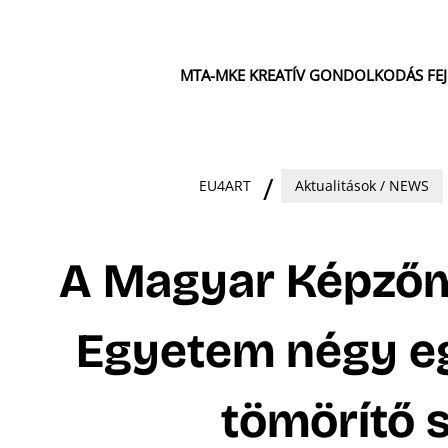
MTA-MKE KREATÍV GONDOLKODÁS FE
EU4ART
Aktualitások / NEWS
A Magyar Képzőm
Egyetem négy e
tömörítő 