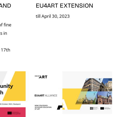
EU4ART EXTENSION
 AND
till April 30, 2023
f fine
s in
- 17th