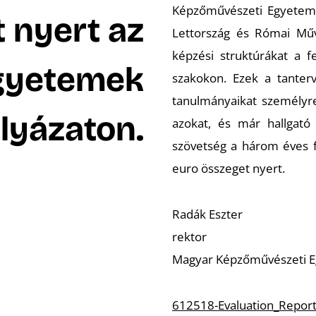
Képzőművészeti Egyetem,
 nyert az
Lettország és Római Műv
képzési struktúrákat a 
gyetemek
szakokon. Ezek a tanter
tanulmányaikat személyre
lyázaton.
azokat, és már hallgat
szövetség a három éves f
euro összeget nyert.
Radák Eszter
rektor
Magyar Képzőművészeti 
612518-Evaluation_Repor