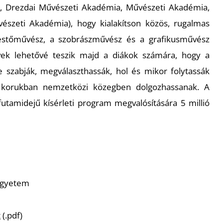
 Drezdai Művészeti Akadémia, Művészeti Akadémia,
észeti Akadémia), hogy kialakítson közös, rugalmas
festőművész, a szobrászművész és a grafikusművész
vek lehetővé teszik majd a diákok számára, hogy a
 szabják, megválaszthassák, hol és mikor folytassák
ó korukban nemzetközi közegben dolgozhassanak. A
utamidejű kísérleti program megvalósítására 5 millió
Egyetem
t
(.pdf)