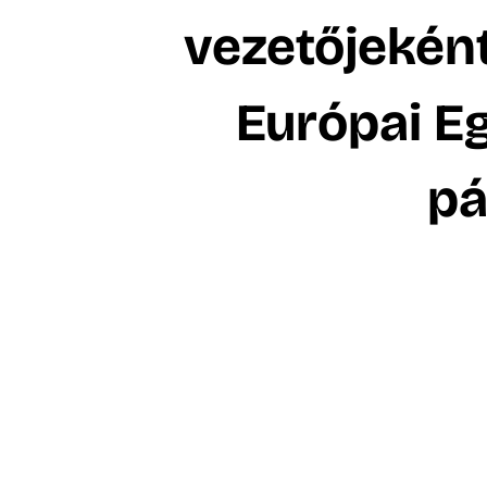
vezetőjeként
Európai E
pá