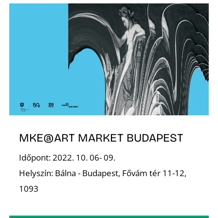
S
MKE@ART MARKET BUDAPEST
Időpont: 2022. 10. 06- 09.
Helyszín: Bálna - Budapest, Fővám tér 11-12,
1093