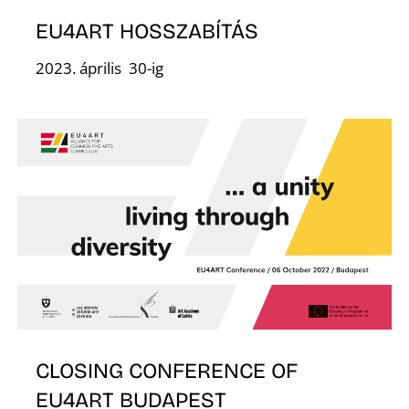
O
EU4ART HOSSZABÍTÁS
2023. április 30-ig
L
CLOSING CONFERENCE OF
EU4ART BUDAPEST