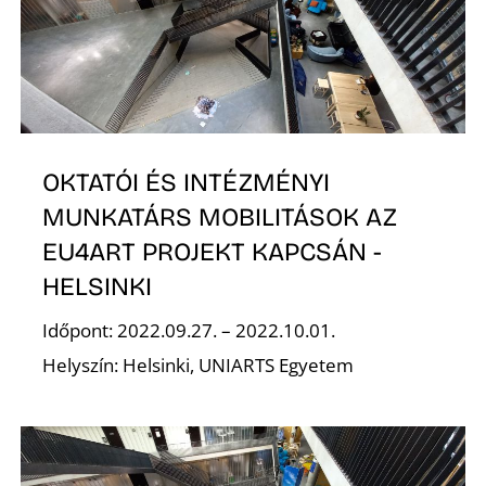
L
OKTATÓI ÉS INTÉZMÉNYI
MUNKATÁRS MOBILITÁSOK AZ
EU4ART PROJEKT KAPCSÁN -
HELSINKI
Időpont: 2022.09.27. – 2022.10.01.
Helyszín: Helsinki, UNIARTS Egyetem