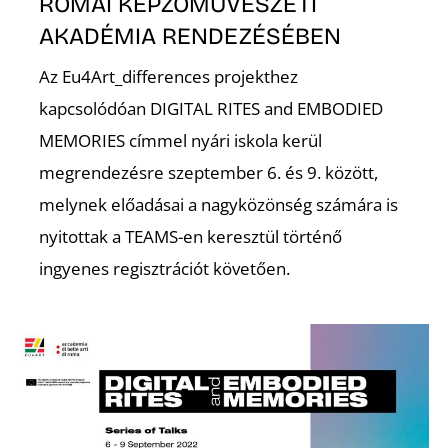
É
RÓMAI KÉPZŐMŰVÉSZETI
AKADÉMIA RENDEZÉSÉBEN
Az Eu4Art_differences projekthez
kapcsolódóan DIGITAL RITES and EMBODIED
MEMORIES címmel nyári iskola kerül
megrendezésre szeptember 6. és 9. között,
melynek előadásai a nagyközönség számára is
nyitottak a TEAMS-en keresztül történő
S
ingyenes regisztrációt követően.