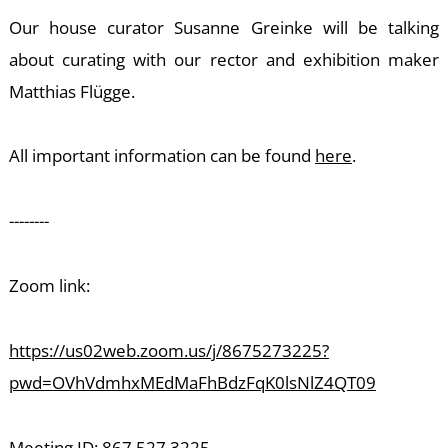
T
Our house curator Susanne Greinke will be talking
about curating with our rector and exhibition maker
Matthias Flügge.
All important information can be found
here
.
--------
Zoom link:
https://us02web.zoom.us/j/8675273225?
pwd=OVhVdmhxMEdMaFhBdzFqK0lsNlZ4QT09
Meeting ID: 867 527 3225