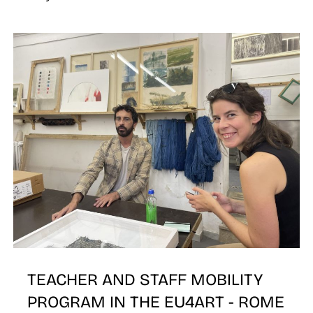
Z
TEACHER AND STAFF MOBILITY
PROGRAM IN THE EU4ART - ROME