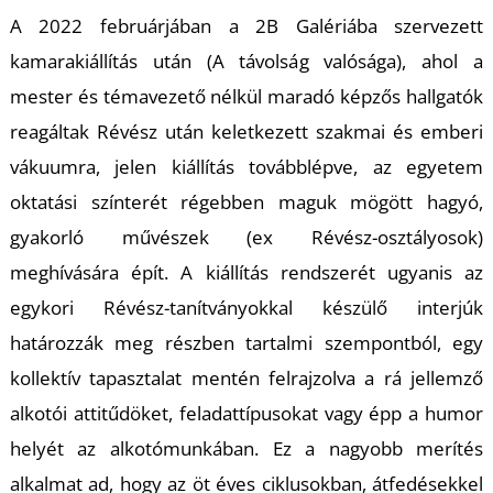
A 2022 februárjában a 2B Galériába szervezett
kamarakiállítás után (A távolság valósága), ahol a
mester és témavezető nélkül maradó képzős hallgatók
E
reagáltak Révész után keletkezett szakmai és emberi
vákuumra, jelen kiállítás továbblépve, az egyetem
oktatási színterét régebben maguk mögött hagyó,
gyakorló művészek (ex Révész-osztályosok)
meghívására épít. A kiállítás rendszerét ugyanis az
egykori Révész-tanítványokkal készülő interjúk
határozzák meg részben tartalmi szempontból, egy
kollektív tapasztalat mentén felrajzolva a rá jellemző
alkotói attitűdöket, feladattípusokat vagy épp a humor
helyét az alkotómunkában. Ez a nagyobb merítés
alkalmat ad, hogy az öt éves ciklusokban, átfedésekkel