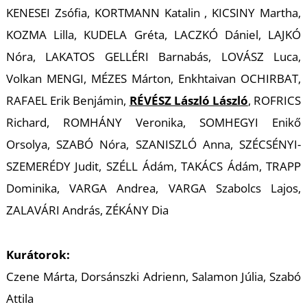
T
KENESEI Zsófia, KORTMANN Katalin , KICSINY Martha,
KOZMA Lilla, KUDELA Gréta, LACZKÓ Dániel, LAJKÓ
Nóra, LAKATOS GELLÉRI Barnabás, LOVÁSZ Luca,
Volkan MENGI, MÉZES Márton, Enkhtaivan OCHIRBAT,
RAFAEL Erik Benjámin,
RÉVÉSZ László László
, ROFRICS
Richard, ROMHÁNY Veronika, SOMHEGYI Enikő
Orsolya, SZABÓ Nóra, SZANISZLÓ Anna, SZÉCSÉNYI-
SZEMERÉDY Judit, SZÉLL Ádám, TAKÁCS Ádám, TRAPP
Dominika, VARGA Andrea, VARGA Szabolcs Lajos,
ZALAVÁRI András, ZÉKÁNY Dia
Kurátorok:
Czene Márta, Dorsánszki Adrienn, Salamon Júlia, Szabó
Attila