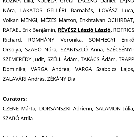
KOZMA Lilla, KUDELA Gréta, LACZKÓ Dániel, LAJKÓ
Nóra, LAKATOS GELLÉRI Barnabás, LOVÁSZ Luca,
Volkan MENGI, MÉZES Márton, Enkhtaivan OCHIRBAT,
G
RAFAEL Erik Benjámin,
RÉVÉSZ László László
, ROFRICS
Richard, ROMHÁNY Veronika, SOMHEGYI Enikő
Orsolya, SZABÓ Nóra, SZANISZLÓ Anna, SZÉCSÉNYI-
SZEMERÉDY Judit, SZÉLL Ádám, TAKÁCS Ádám, TRAPP
Dominika, VARGA Andrea, VARGA Szabolcs Lajos,
ZALAVÁRI András, ZÉKÁNY Dia
Curators:
CZENE Márta, DORSÁNSZKI Adrienn, SALAMON Júlia,
SZABÓ Attila