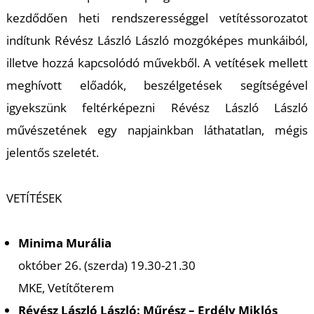
R
kezdődően heti rendszerességgel vetítéssorozatot
indítunk Révész László László mozgóképes munkáiból,
illetve hozzá kapcsolódó művekből. A vetítések mellett
meghívott előadók, beszélgetések segítségével
igyekszünk feltérképezni Révész László László
művészetének egy napjainkban láthatatlan, mégis
jelentős szeletét.
VETÍTÉSEK
Minima Murália
október 26. (szerda) 19.30-21.30
MKE, Vetítőterem
Révész László László: Műrész – Erdély Miklós