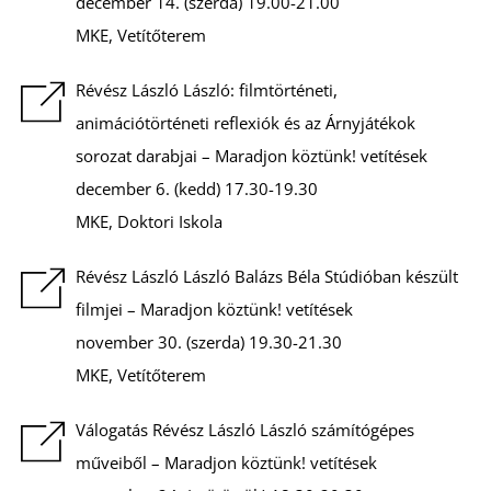
F
december 14. (szerda) 19.00-21.00
MKE, Vetítőterem
Révész László László: filmtörténeti,
animációtörténeti reflexiók és az Árnyjátékok
sorozat darabjai – Maradjon köztünk! vetítések
december 6. (kedd) 17.30-19.30
MKE, Doktori Iskola
Révész László László Balázs Béla Stúdióban készült
filmjei – Maradjon köztünk! vetítések
november 30. (szerda) 19.30-21.30
MKE, Vetítőterem
Válogatás Révész László László számítógépes
műveiből – Maradjon köztünk! vetítések