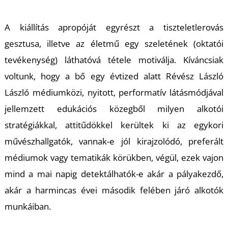
-
A kiállítás apropóját egyrészt a tiszteletlerovás
gesztusa, illetve az életmű egy szeletének (oktatói
tevékenység) láthatóvá tétele motiválja. Kíváncsiak
voltunk, hogy a bő egy évtized alatt Révész László
László médiumközi, nyitott, performatív látásmódjával
M
jellemzett edukációs közegből milyen alkotói
stratégiákkal, attitűdökkel kerültek ki az egykori
művészhallgatók, vannak-e jól kirajzolódó, preferált
médiumok vagy tematikák körükben, végül, ezek vajon
mind a mai napig detektálhatók-e akár a pályakezdő,
akár a harmincas évei második felében járó alkotók
munkáiban.