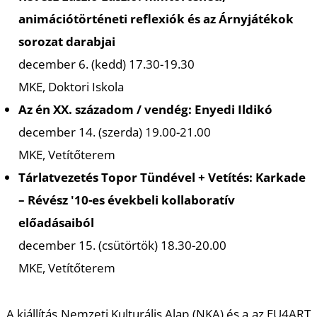
A
animációtörténeti reflexiók és az Árnyjátékok
sorozat darabjai
december 6. (kedd) 17.30-19.30
MKE, Doktori Iskola
Az én XX. századom / vendég: Enyedi Ildikó
december 14. (szerda) 19.00-21.00
MKE, Vetítőterem
Tárlatvezetés Topor Tündével + Vetítés: Karkade
T
– Révész '10-es évekbeli kollaboratív
előadásaiból
december 15. (csütörtök) 18.30-20.00
MKE, Vetítőterem
A kiállítás Nemzeti Kulturális Alap (NKA) és a az EU4ART