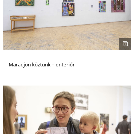
D
Maradjon köztünk – enteriőr