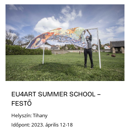
Z
EU4ART SUMMER SCHOOL –
FESTŐ
Helyszín: Tihany
Időpont: 2023. április 12-18