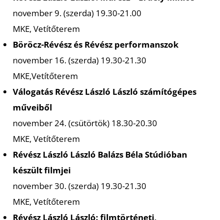
E
november 9. (szerda) 19.30-21.00
MKE, Vetítőterem
Böröcz-Révész és Révész performanszok
november 16. (szerda) 19.30-21.30
MKE,Vetítőterem
Válogatás Révész László László számítógépes
műveiből
november 24. (csütörtök) 18.30-20.30
MKE, Vetítőterem
Révész László László Balázs Béla Stúdióban
készült filmjei
november 30. (szerda) 19.30-21.30
MKE, Vetítőterem
Révész László László: filmtörténeti,