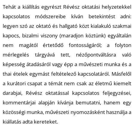
Tehát a kiállítás egyrészt Révész oktatási helyzetekkel
kapcsolatos módszereibe kíván betekintést adni:
legyen szó az oktató és hallgató közt kialakuló szakmai
kapocs, bizalmi viszony (maradjon köztünk) egyáltalán
nem magától értetődő fontosságáról; a folyton
K
mérlegelés tárgyává tett, nézőpontváltásra való
képesség átadásáról vagy épp a művészeti munka és a
thai ételek egymást feltételező kapcsolatáról. Másfelől
a kurátori csapat a témát nem csak az életmű kiemelt
darabjai, Révész oktatással kapcsolatos feljegyzései,
kommentárjai alapján kívánja bemutatni, hanem egy
közösségi munka, művészeti nyomozásként használja a
kiállatás adta kereteket.