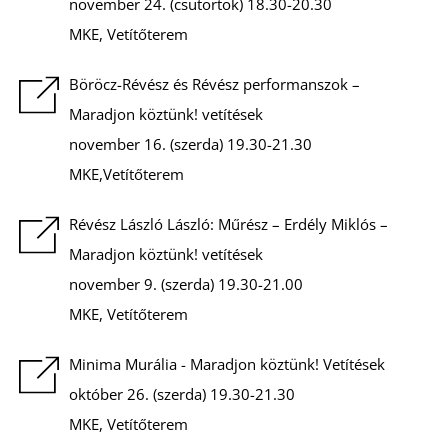
E
november 24. (csütörtök) 18.30-20.30
MKE, Vetítőterem
Böröcz-Révész és Révész performanszok –
Maradjon köztünk! vetítések
november 16. (szerda) 19.30-21.30
MKE,Vetítőterem
J
Révész László László: Műrész – Erdély Miklós –
Maradjon köztünk! vetítések
november 9. (szerda) 19.30-21.00
MKE, Vetítőterem
Minima Murália - Maradjon köztünk! Vetítések
október 26. (szerda) 19.30-21.30
MKE, Vetítőterem