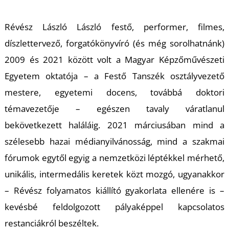
A
Révész László László festő, performer, filmes,
díszlettervező, forgatókönyvíró (és még sorolhatnánk)
2009 és 2021 között volt a Magyar Képzőművészeti
Egyetem oktatója – a Festő Tanszék osztályvezető
mestere, egyetemi docens, továbbá doktori
témavezetője – egészen tavaly váratlanul
bekövetkezett haláláig. 2021 márciusában mind a
szélesebb hazai médianyilvánosság, mind a szakmai
fórumok egytől egyig a nemzetközi léptékkel mérhető,
unikális, intermedális keretek közt mozgó, ugyanakkor
– Révész folyamatos kiállító gyakorlata ellenére is –
kevésbé feldolgozott pályaképpel kapcsolatos
restanciákról beszéltek.