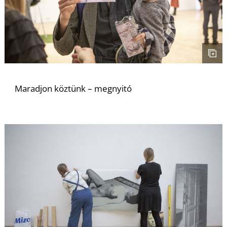
Á
Maradjon köztünk – megnyitó