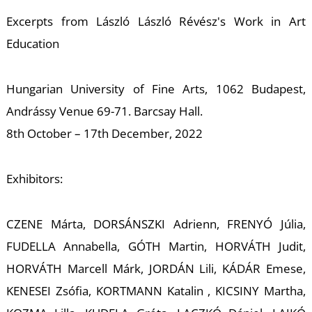
Excerpts from László László Révész's Work in Art
Education
Hungarian University of Fine Arts, 1062 Budapest,
V
Andrássy Venue 69-71. Barcsay Hall.
8th October – 17th December, 2022
Exhibitors:
CZENE Márta, DORSÁNSZKI Adrienn, FRENYÓ Júlia,
FUDELLA Annabella, GÓTH Martin, HORVÁTH Judit,
HORVÁTH Marcell Márk, JORDÁN Lili, KÁDÁR Emese,
KENESEI Zsófia, KORTMANN Katalin , KICSINY Martha,