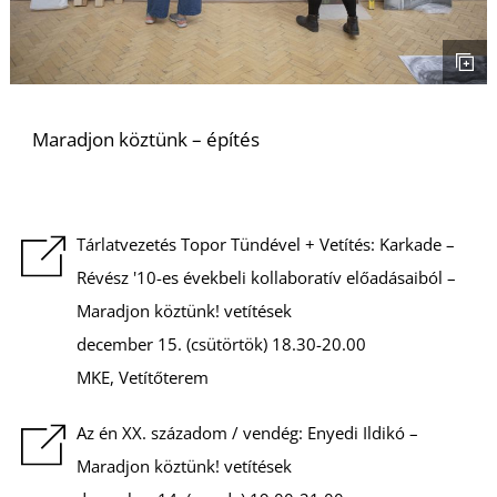
S
Maradjon köztünk – építés
Tárlatvezetés Topor Tündével + Vetítés: Karkade –
Révész '10-es évekbeli kollaboratív előadásaiból –
Maradjon köztünk! vetítések
december 15. (csütörtök) 18.30-20.00
MKE, Vetítőterem
Az én XX. századom / vendég: Enyedi Ildikó –
Maradjon köztünk! vetítések