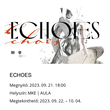
L
ECHOES
Megnyitó: 2023. 09. 21. 18:00
Helyszín: MKE | AULA
Megtekinthető: 2023. 09. 22. – 10. 04.