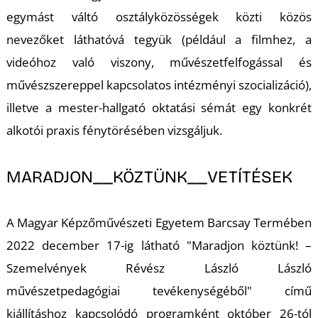
egymást váltó osztályközösségek közti közös
K
nevezőket láthatóvá tegyük (például a filmhez, a
videóhoz való viszony, művészetfelfogással és
művészszereppel kapcsolatos intézményi szocializáció),
illetve a mester-hallgató oktatási sémát egy konkrét
alkotói praxis fénytörésében vizsgáljuk.
MARADJON__KÖZTÜNK__VETÍTÉSEK
A Magyar Képzőművészeti Egyetem Barcsay Termében
2022 december 17-ig látható "Maradjon köztünk! –
Szemelvények Révész László László
művészetpedagógiai tevékenységéből" című
kiállításhoz kapcsolódó programként október 26-tól