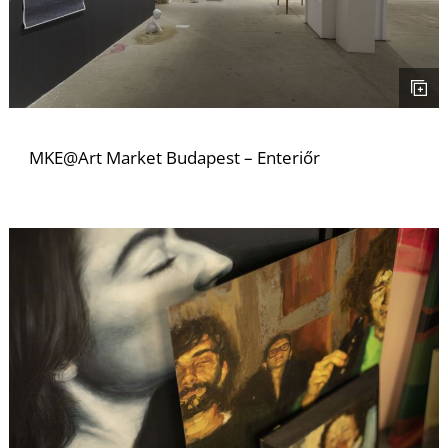
K
MKE@Art Market Budapest – Enteriőr