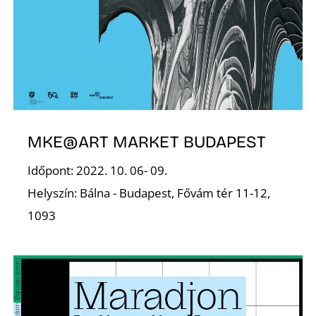
S
MKE@ART MARKET BUDAPEST
Időpont: 2022. 10. 06- 09.
Helyszín: Bálna - Budapest, Fővám tér 11-12,
1093