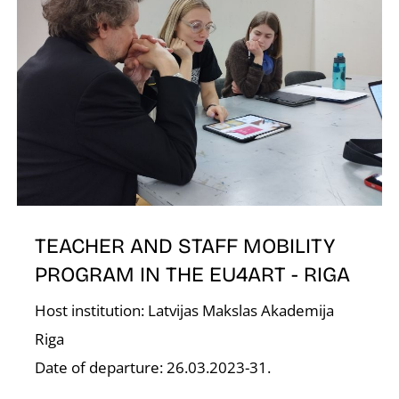
O
L
TEACHER AND STAFF MOBILITY
PROGRAM IN THE EU4ART - RIGA
Host institution: Latvijas Makslas Akademija
Riga
Date of departure: 26.03.2023-31.