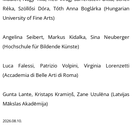
-
Réka, Szöllősi Dóra, Tóth Anna Boglárka (Hungarian
University of Fine Arts)
Angelina Seibert, Markus Kidalka, Sina Neuberger
(Hochschule für Bildende Künste)
M
Luca Falessi, Patrizio Volpini, Virginia Lorenzetti
(Accademia di Belle Arti di Roma)
Gunta Lante, Kristaps Kramiņš, Zane Uzulēna (Latvijas
Mākslas Akadēmija)
2026.08.10.