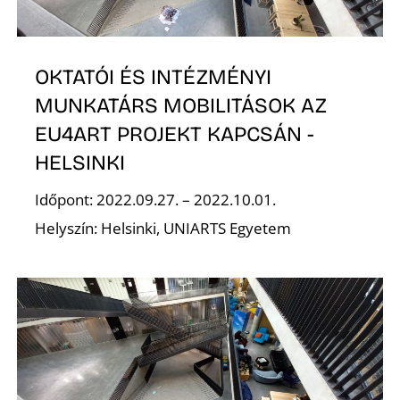
É
OKTATÓI ÉS INTÉZMÉNYI
MUNKATÁRS MOBILITÁSOK AZ
EU4ART PROJEKT KAPCSÁN -
HELSINKI
Időpont: 2022.09.27. – 2022.10.01.
Helyszín: Helsinki, UNIARTS Egyetem
S