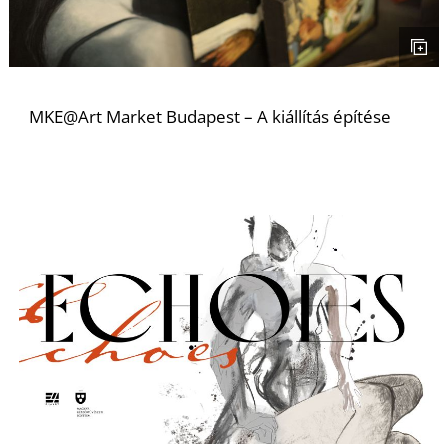
R
MKE@Art Market Budapest – A kiállítás építése