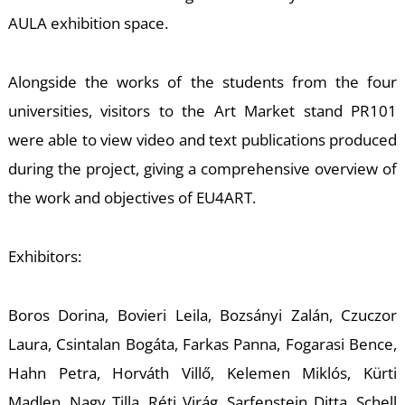
A
AULA exhibition space.
Alongside the works of the students from the four
universities, visitors to the Art Market stand PR101
were able to view video and text publications produced
during the project, giving a comprehensive overview of
the work and objectives of EU4ART.
Exhibitors:
Boros Dorina, Bovieri Leila, Bozsányi Zalán, Czuczor
Laura, Csintalan Bogáta, Farkas Panna, Fogarasi Bence,
Hahn Petra, Horváth Villő, Kelemen Miklós, Kürti
Madlen, Nagy Tilla, Réti Virág, Sarfenstein Ditta, Schell