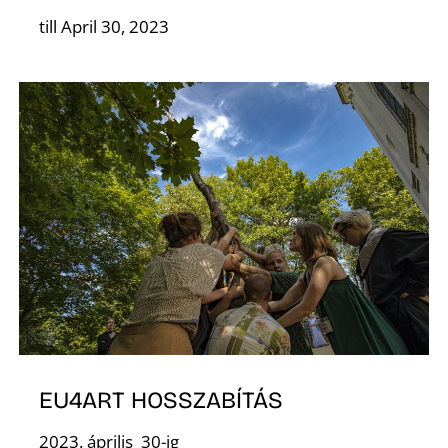
Á
till April 30, 2023
EU4ART HOSSZABÍTÁS
2023. április 30-ig