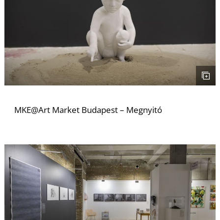
E
MKE@Art Market Budapest – Megnyitó