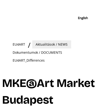
English
EU4ART
Aktualitások / NEWS
Dokumentumok / DOCUMENTS
EU4ART_Differences
MKE@Art Market
Budapest