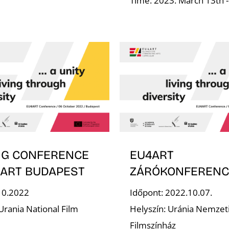
Time: 2023. March 13th 
NG CONFERENCE
EU4ART
4ART BUDAPEST
ZÁRÓKONFERENC
10.2022
Időpont: 2022.10.07.
Urania National Film
Helyszín: Uránia Nemzet
Filmszínház