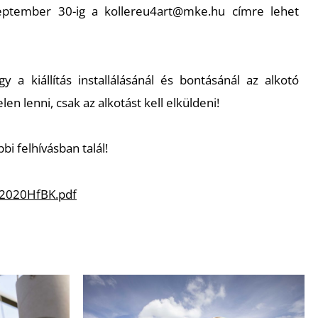
eptember 30-ig a kollereu4art@mke.hu címre lehet
gy a kiállítás installálásánál és bontásánál az alkotó
n lenni, csak az alkotást kell elküldeni!
bi felhívásban talál!
2020HfBK.pdf