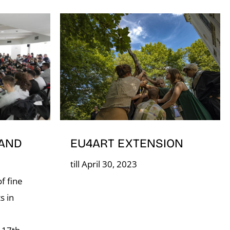
EU4ART EXTENSION
 AND
till April 30, 2023
f fine
s in