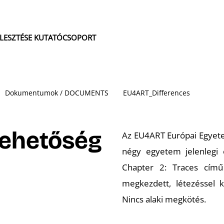
JLESZTÉSE KUTATÓCSOPORT
Dokumentumok / DOCUMENTS
EU4ART_Differences
 lehetőség
Az EU4ART Európai Egyete
négy egyetem jelenlegi és
Chapter 2: Traces című
megkezdett, létezéssel kap
Nincs alaki megkötés.