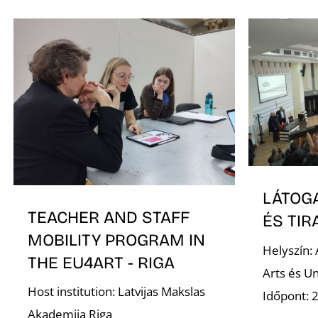
LÁTOG
TEACHER AND STAFF
ÉS TI
MOBILITY PROGRAM IN
Helyszín: 
THE EU4ART - RIGA
Arts és Un
Host institution: Latvijas Makslas
Időpont: 
Akademija Riga