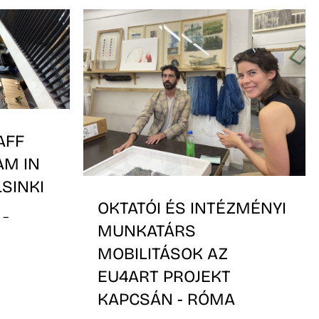
AFF
AM IN
LSINKI
OKTATÓI ÉS INTÉZMÉNYI
 –
MUNKATÁRS
MOBILITÁSOK AZ
EU4ART PROJEKT
KAPCSÁN - RÓMA