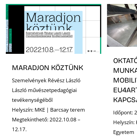
OKTATÓ
MARADJON KÖZTÜNK
MUNKA
MOBIL
Szemelvények Révész László
EU4AR
László művészetpedagógiai
KAPCSÁ
tevékenységéből
Helyszín: MKE | Barcsay terem
Időpont: 
Megtekinthető: 2022.10.08 –
Helyszín:
12.17.
Egyetem