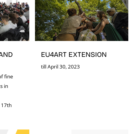
EU4ART EXTENSION
 AND
till April 30, 2023
f fine
s in
- 17th