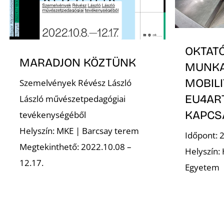
OKTATÓ
MARADJON KÖZTÜNK
MUNKA
MOBIL
Szemelvények Révész László
EU4AR
László művészetpedagógiai
KAPCSÁ
tevékenységéből
Helyszín: MKE | Barcsay terem
Időpont: 
Megtekinthető: 2022.10.08 –
Helyszín:
12.17.
Egyetem