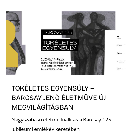
Z
TÖKÉLETES EGYENSÚLY –
BARCSAY JENŐ ÉLETMŰVE ÚJ
MEGVILÁGÍTÁSBAN
Nagyszabású életmű-kiállítás a Barcsay 125
jubileumi emlékév keretében