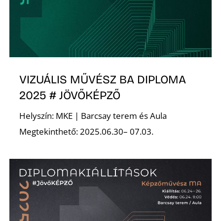
E
VIZUÁLIS MŰVÉSZ BA DIPLOMA
2025 # JÖVŐKÉPZŐ
Helyszín: MKE | Barcsay terem és Aula
K
Megtekinthető: 2025.06.30– 07.03.