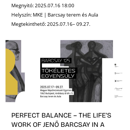
É
Megnyitó: 2025.07.16 18:00
Helyszín: MKE | Barcsay terem és Aula
Megtekinthető: 2025.07.16– 09.27.
PERFECT BALANCE – THE LIFE’S
WORK OF JENŐ BARCSAY IN A