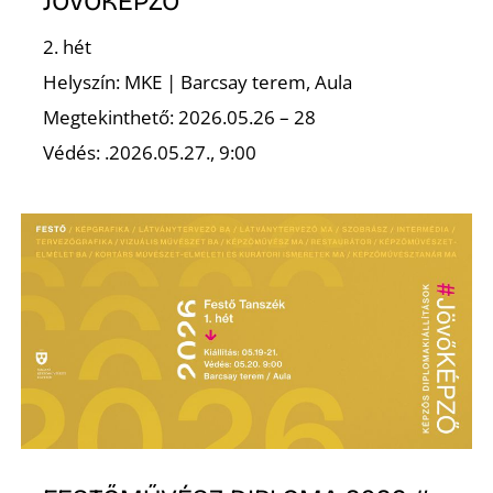
JÖVŐKÉPZŐ
2. hét
Helyszín: MKE | Barcsay terem, Aula
Megtekinthető: 2026.05.26 – 28
Védés: .2026.05.27., 9:00
Z