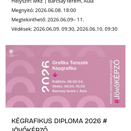
K
Helyszín: MKE | Barcsay terem, Aula
Megnyitó: 2026.06.08. 18:00
Megtekinthető: 2026.06.09– 11.
Védések: 2026.06.09. 09:30, 2026.06.10. 09:30
KÉGRAFIKUS DIPLOMA 2026 #
JÖVŐKÉPZŐ