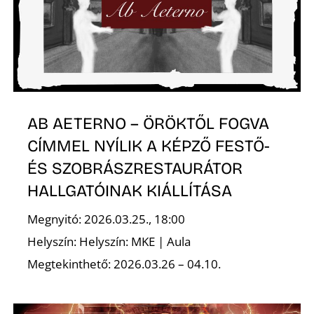
T
AB AETERNO – ÖRÖKTŐL FOGVA
CÍMMEL NYÍLIK A KÉPZŐ FESTŐ-
A
ÉS SZOBRÁSZRESTAURÁTOR
HALLGATÓINAK KIÁLLÍTÁSA
Megnyitó: 2026.03.25., 18:00
Helyszín: Helyszín: MKE | Aula
Megtekinthető: 2026.03.26 – 04.10.