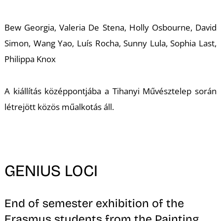
K
Bew Georgia, Valeria De Stena, Holly Osbourne, David
Simon, Wang Yao, Luís Rocha, Sunny Lula, Sophia Last,
Philippa Knox
A kiállítás középpontjába a Tihanyi Művésztelep során
létrejött közös műalkotás áll.
GENIUS LOCI
End of semester exhibition of the
Erasmus students from the Painting