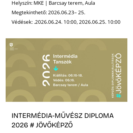
É
Helyszín: MKE | Barcsay terem, Aula
Megtekinthető: 2026.06.23– 25.
Védések: .2026.06.24. 10:00, 2026.06.25. 10:00
P
INTERMÉDIA-MŰVÉSZ DIPLOMA
2026 # JÖVŐKÉPZŐ