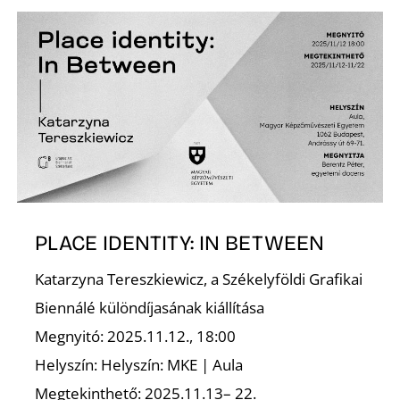
É
PLACE IDENTITY: IN BETWEEN
Katarzyna Tereszkiewicz, a Székelyföldi Grafikai
Biennálé különdíjasának kiállítása
Megnyitó: 2025.11.12., 18:00
Helyszín: Helyszín: MKE | Aula
Megtekinthető: 2025.11.13– 22.