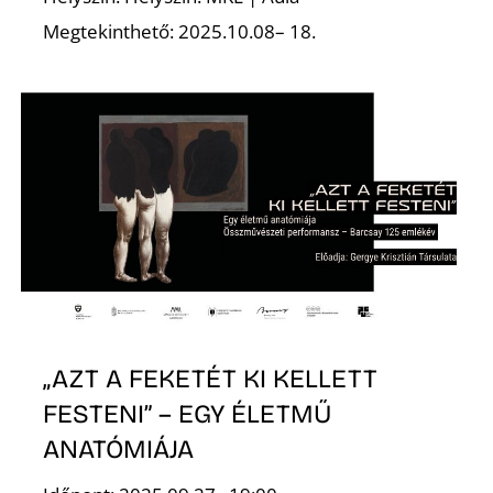
E
Megtekinthető: 2025.10.08– 18.
K
„AZT A FEKETÉT KI KELLETT
FESTENI” – EGY ÉLETMŰ
ANATÓMIÁJA