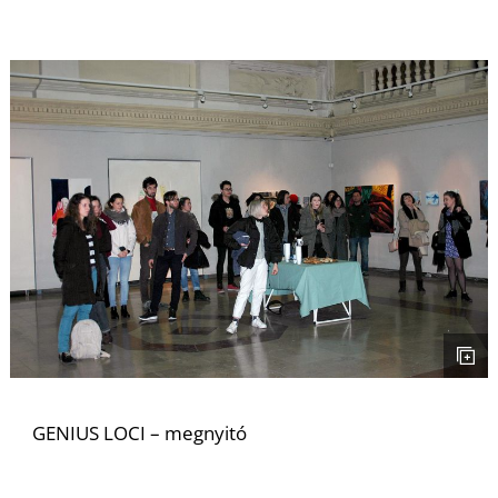
I
GENIUS LOCI – megnyitó