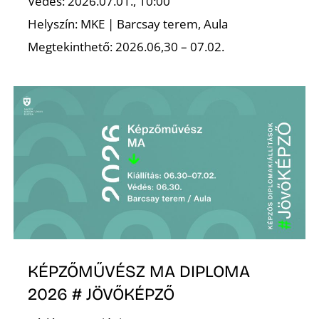
A
Védés: 2026.07.01., 10:00
Helyszín: MKE | Barcsay terem, Aula
Megtekinthető: 2026.06,30 – 07.02.
KÉPZŐMŰVÉSZ MA DIPLOMA
2026 # JÖVŐKÉPZŐ