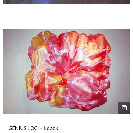
L
GENIUS LOCI – képek