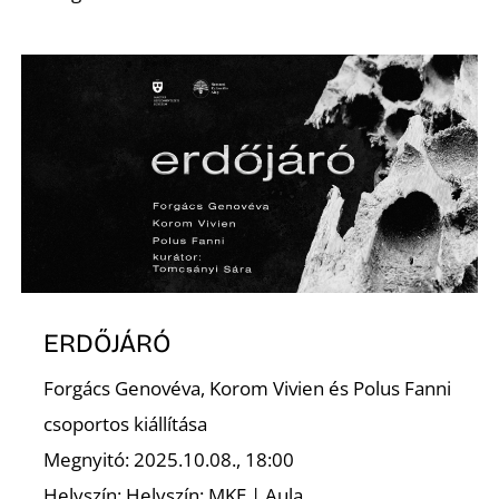
K
ERDŐJÁRÓ
Forgács Genovéva, Korom Vivien és Polus Fanni
csoportos kiállítása
Megnyitó: 2025.10.08., 18:00
Helyszín: Helyszín: MKE | Aula