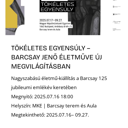
E
TÖKÉLETES EGYENSÚLY –
BARCSAY JENŐ ÉLETMŰVE ÚJ
MEGVILÁGÍTÁSBAN
K
Nagyszabású életmű-kiállítás a Barcsay 125
jubileumi emlékév keretében
Megnyitó: 2025.07.16 18:00
Helyszín: MKE | Barcsay terem és Aula
Megtekinthető: 2025.07.16– 09.27.