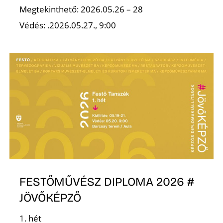
L
Megtekinthető: 2026.05.26 – 28
Védés: .2026.05.27., 9:00
FESTŐMŰVÉSZ DIPLOMA 2026 #
JÖVŐKÉPZŐ
1. hét