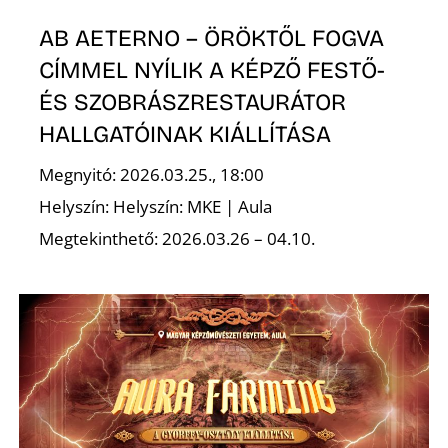
T
AB AETERNO – ÖRÖKTŐL FOGVA
CÍMMEL NYÍLIK A KÉPZŐ FESTŐ-
ÉS SZOBRÁSZRESTAURÁTOR
HALLGATÓINAK KIÁLLÍTÁSA
Megnyitó: 2026.03.25., 18:00
Helyszín: Helyszín: MKE | Aula
A
Megtekinthető: 2026.03.26 – 04.10.