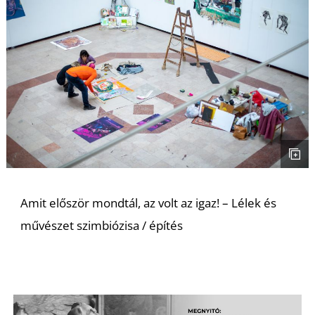
I
Amit először mondtál, az volt az igaz! – Lélek és
művészet szimbiózisa / építés