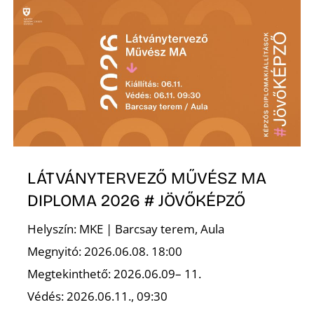
Z
LÁTVÁNYTERVEZŐ MŰVÉSZ MA
DIPLOMA 2026 # JÖVŐKÉPZŐ
Helyszín: MKE | Barcsay terem, Aula
Megnyitó: 2026.06.08. 18:00
Megtekinthető: 2026.06.09– 11.
Védés: 2026.06.11., 09:30