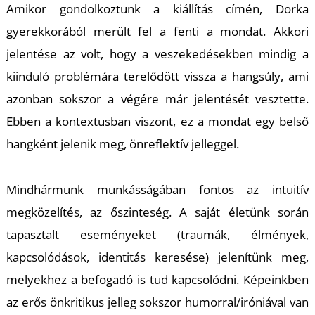
K
Amikor gondolkoztunk a kiállítás címén, Dorka
gyerekkorából merült fel a fenti a mondat. Akkori
jelentése az volt, hogy a veszekedésekben mindig a
kiinduló problémára terelődött vissza a hangsúly, ami
azonban sokszor a végére már jelentését vesztette.
Ebben a kontextusban viszont, ez a mondat egy belső
hangként jelenik meg, önreflektív jelleggel.
Mindhármunk munkásságában fontos az intuitív
megközelítés, az őszinteség. A saját életünk során
tapasztalt eseményeket (traumák, élmények,
kapcsolódások, identitás keresése) jelenítünk meg,
melyekhez a befogadó is tud kapcsolódni. Képeinkben
az erős önkritikus jelleg sokszor humorral/iróniával van