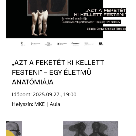
E
„AZT A FEKETÉT KI KELLETT
FESTENI” – EGY ÉLETMŰ
K
ANATÓMIÁJA
Időpont: 2025.09.27., 19:00
Helyszín: MKE | Aula