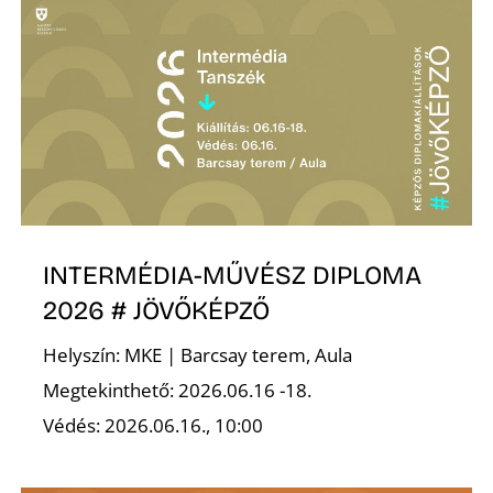
É
P
INTERMÉDIA-MŰVÉSZ DIPLOMA
2026 # JÖVŐKÉPZŐ
Helyszín: MKE | Barcsay terem, Aula
Megtekinthető: 2026.06.16 -18.
Védés: 2026.06.16., 10:00