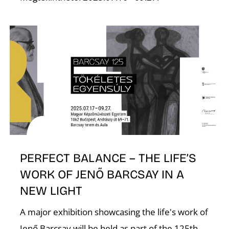
PERFECT BALANCE – THE LIFE’S
WORK OF JENŐ BARCSAY IN A
NEW LIGHT
A major exhibition showcasing the life's work of
Jenő Barcsay will be held as part of the 125th