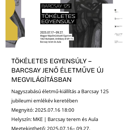
TÖKÉLETES EGYENSÚLY –
BARCSAY JENŐ ÉLETMŰVE ÚJ
MEGVILÁGÍTÁSBAN
Nagyszabású életmű-kiállítás a Barcsay 125
jubileumi emlékév keretében
Megnyitó: 2025.07.16 18:00
Helyszín: MKE | Barcsay terem és Aula
Megtekinthető: 2025.07.16– 09.27.