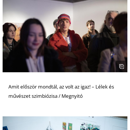
L
Amit először mondtál, az volt az igaz! – Lélek és
művészet szimbiózisa / Megnyitó