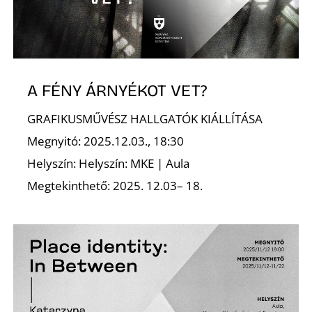
Z
A FÉNY ÁRNYÉKOT VET?
GRAFIKUSMŰVÉSZ HALLGATÓK KIÁLLÍTÁSA
Megnyitó: 2025.12.03., 18:30
Helyszín: Helyszín: MKE | Aula
Megtekinthető: 2025. 12.03– 18.