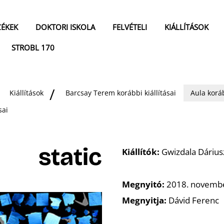
ZÉKEK
DOKTORI ISKOLA
FELVÉTELI
KIÁLLÍTÁSOK
STROBL 170
Kiállítások
Barcsay Terem korábbi kiállításai
Aula koráb
sai
static
Kiállítók:
Gwizdala Dáriusz
Megnyitó:
2018. november
Megnyitja:
Dávid Ferenc