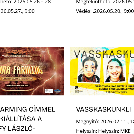
hető: 2026.05.26 – 28
Megtekinthető: 2026.05.
26.05.27., 9:00
Védés: .2026.05.20., 9:00
FARMING CÍMMEL
VASSKASKUNKLI
 KIÁLLÍTÁSA A
Megnyitó: 2026.02.11., 1
FY LÁSZLÓ-
Helyszín: Helyszín: MKE |