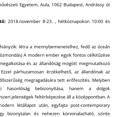
vészeti Egyetem, Aula, 1062 Budapest, Andrássy út
tő:
2018.november 8-23. , hétköznapokon 10:00 és
g hiányzik: létra a mennybemenetelhez, fedő az óceán
közmondás) A modern ember egyik fontos célkitűzése
 megalkotása és az állandóság mögött megmutatkozó
 Ezzel párhuzamosan érzékelhető, az állandónak az
 időszerűség megragadására tett erőfeszítés. Melyben
i hasonlóság bebizonyítása, hanem a dolgok
szeri jelenségek feltérképezése áll a középpontban. A
dern létállapot után, egyfajta post-contemporary
gy bizonytalan és nehezen körvonalazható, szinte