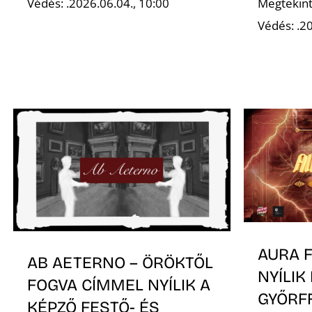
Védés: .2026.06.04., 10:00
Megtekint
Védés: .20
AURA 
AB AETERNO – ÖRÖKTŐL
NYÍLIK
FOGVA CÍMMEL NYÍLIK A
GYŐRF
KÉPZŐ FESTŐ- ÉS