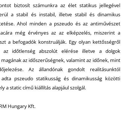
ontot biztosít számunkra az élet statikus jellegével
rül a stabil és instabil, illetve stabil és dinamikus
ztetése. Ahol minden a pszeudo és az antiművészet
acára még érvényes az az elképzelés, miszerint a
szt a befogadók konstruálják. Egy olyan kettősségről
z időtlenség abszolút elérése illetve a dolgok
m magának az időszerűségnek, valamint az időnek, mint
jelezése. Az állandónak gondolt realitásunktól
adta pszeudo statikusság és dinamikusság közötti
 a static című kiállítás alapjául szolgál.
RM Hungary Kft.