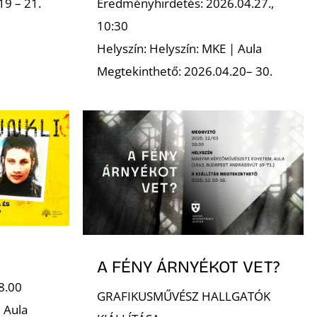
19 – 21.
Eredményhirdetés: 2026.04.27.,
10:30
Helyszín: Helyszín: MKE | Aula
Megtekinthető: 2026.04.20– 30.
A FÉNY ÁRNYÉKOT VET?
8.00
GRAFIKUSMŰVÉSZ HALLGATÓK
 Aula