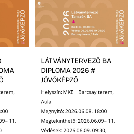
Ő
LÁTVÁNYTERVEZŐ BA
LOMA
DIPLOMA 2026 #
Ő
JÖVŐKÉPZŐ
terem,
Helyszín: MKE | Barcsay terem,
Aula
8:00
Megnyitó: 2026.06.08. 18:00
09– 11.
Megtekinthető: 2026.06.09– 11.
0
Védések: 2026.06.09. 09:30,