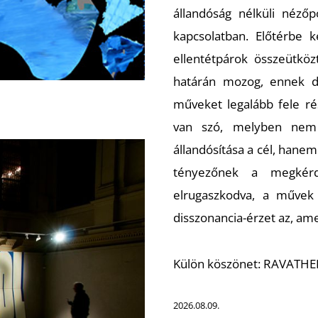
állandóság nélküli nézőp
kapcsolatban. Előtérbe ke
ellentétpárok összeütkö
határán mozog, ennek d
műveket legalább fele ré
van szó, melyben nem a
állandósítása a cél, hane
tényezőnek a megkérdő
elrugaszkodva, a művek 
disszonancia-érzet az, amely
Külön köszönet: RAVATHE
2026.08.09.