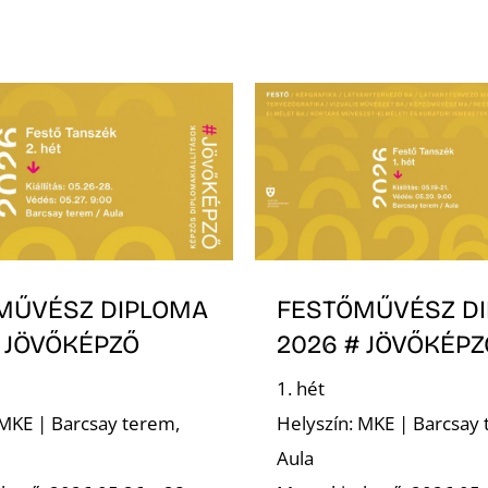
MŰVÉSZ DIPLOMA
FESTŐMŰVÉSZ D
 JÖVŐKÉPZŐ
2026 # JÖVŐKÉPZ
1. hét
 MKE | Barcsay terem,
Helyszín: MKE | Barcsay 
Aula