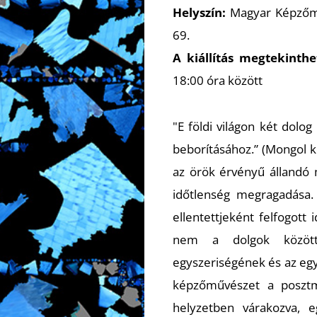
Helyszín:
Magyar Képzőmű
69.
A kiállítás megtekinthe
18:00 óra között
"E földi világon két dolo
beborításához.” (Mongol 
az örök érvényű állandó
időtlenség megragadása.
ellentettjeként felfogott
nem a dolgok között
egyszeriségének és az egy
képzőművészet a posztmo
helyzetben várakozva, e