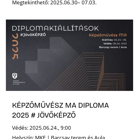
Megtekinthető: 2025.06.30– 07.03.
K
KÉPZŐMŰVÉSZ MA DIPLOMA
2025 # JÖVŐKÉPZŐ
Védés: 2025.06.24., 9:00
Helyszín: MKE | Barcsay terem és Aula