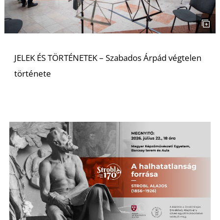
S
JELEK ÉS TÖRTÉNETEK – Szabados Árpád végtelen
története