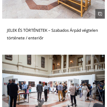
I
JELEK ÉS TÖRTÉNETEK – Szabados Árpád végtelen
története / enteriőr