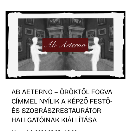
T
A
AB AETERNO – ÖRÖKTŐL FOGVA
CÍMMEL NYÍLIK A KÉPZŐ FESTŐ-
ÉS SZOBRÁSZRESTAURÁTOR
HALLGATÓINAK KIÁLLÍTÁSA