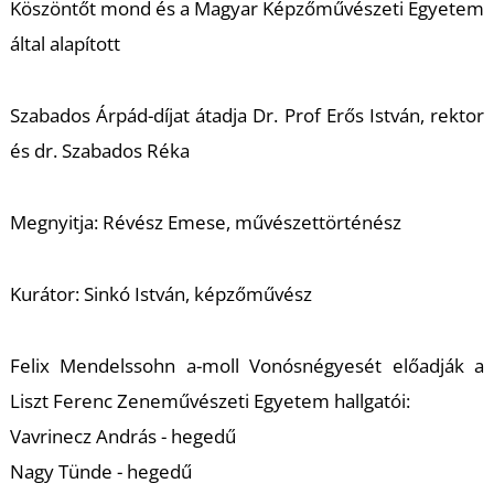
K
Köszöntőt mond és a Magyar Képzőművészeti Egyetem
által alapított
Szabados Árpád-díjat átadja Dr. Prof Erős István, rektor
és dr. Szabados Réka
Megnyitja: Révész Emese, művészettörténész
Kurátor: Sinkó István, képzőművész
Felix Mendelssohn a-moll Vonósnégyesét előadják a
Liszt Ferenc Zeneművészeti Egyetem hallgatói:
Vavrinecz András - hegedű
Nagy Tünde - hegedű