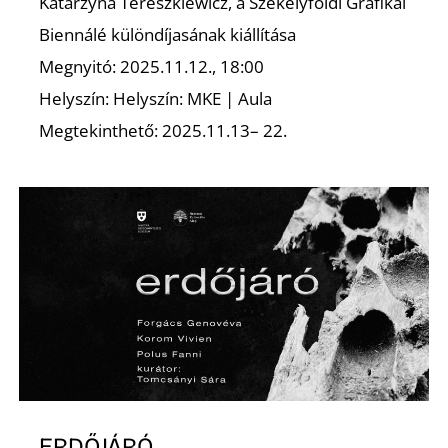
K
Katarzyna Tereszkiewicz, a Székelyföldi Grafikai
Biennálé különdíjasának kiállítása
Megnyitó: 2025.11.12., 18:00
Helyszín: Helyszín: MKE | Aula
Megtekinthető: 2025.11.13– 22.
ERDŐJÁRÓ