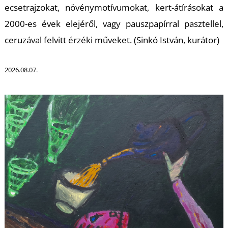
U
ecsetrajzokat, növénymotívumokat, kert-átírásokat a
2000-es évek elejéről, vagy pauszpapírral pasztellel,
ceruzával felvitt érzéki műveket. (Sinkó István, kurátor)
2026.08.07.
Á