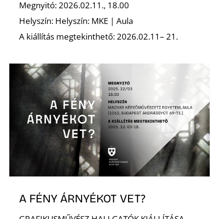
Megnyitó: 2026.02.11., 18.00
Helyszín: Helyszín: MKE | Aula
Z
A kiállítás megtekinthető: 2026.02.11– 21.
A FÉNY ÁRNYÉKOT VET?
GRAFIKUSMŰVÉSZ HALLGATÓK KIÁLLÍTÁSA