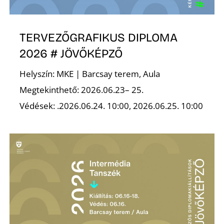
É
TERVEZŐGRAFIKUS DIPLOMA
2026 # JÖVŐKÉPZŐ
Helyszín: MKE | Barcsay terem, Aula
Megtekinthető: 2026.06.23– 25.
Védések: .2026.06.24. 10:00, 2026.06.25. 10:00
P