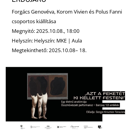
E
Forgács Genovéva, Korom Vivien és Polus Fanni
csoportos kiállítása
Megnyitó: 2025.10.08., 18:00
Helyszín: Helyszín: MKE | Aula
Megtekinthető: 2025.10.08– 18.
K