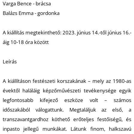
T
Varga Bence - brácsa
Balázs Emma - gordonka
A kiállítás megtekinthető: 2023. június 14.-től június 16.-
áig 10-18 óra között
Leírás
A kiállításon festészeti korszakának – mely az 1980-as
évektől haláláig képzőművészeti tevékenysége egyik
legfontosabb kifejező eszköze volt – számos
időszakából válogattunk. Megtaláljuk az első, a
transzavantgardhoz köthető erőteljes festőiségű, és
inpasto jellegű munkákat. Látunk finom, halkszavú