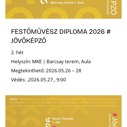
É
FESTŐMŰVÉSZ DIPLOMA 2026 #
JÖVŐKÉPZŐ
2. hét
P
Helyszín: MKE | Barcsay terem, Aula
Megtekinthető: 2026.05.26 – 28
Védés: .2026.05.27., 9:00