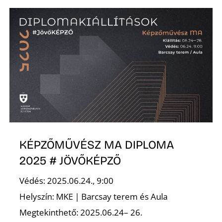
E
K
KÉPZŐMŰVÉSZ MA DIPLOMA
2025 # JÖVŐKÉPZŐ
Védés: 2025.06.24., 9:00
Helyszín: MKE | Barcsay terem és Aula
Megtekinthető: 2025.06.24– 26.