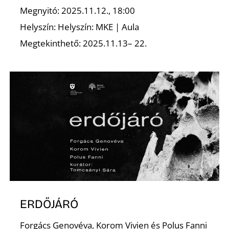
T
Megnyitó: 2025.11.12., 18:00
Helyszín: Helyszín: MKE | Aula
Megtekinthető: 2025.11.13– 22.
A
ERDŐJÁRÓ
Forgács Genovéva, Korom Vivien és Polus Fanni