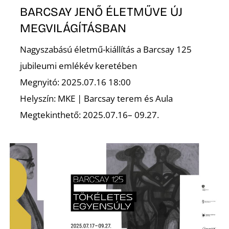
BARCSAY JENŐ ÉLETMŰVE ÚJ
Z
MEGVILÁGÍTÁSBAN
Nagyszabású életmű-kiállítás a Barcsay 125
jubileumi emlékév keretében
Megnyitó: 2025.07.16 18:00
Helyszín: MKE | Barcsay terem és Aula
Megtekinthető: 2025.07.16– 09.27.