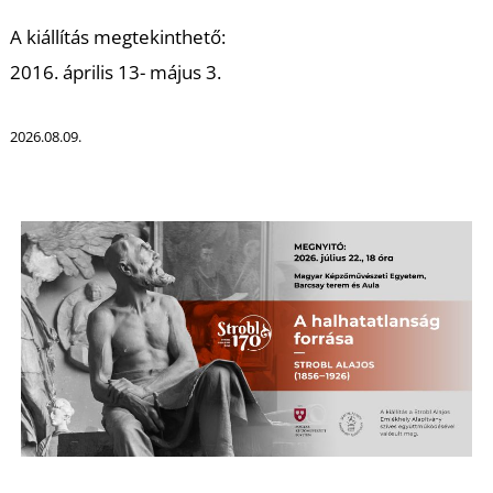
K
A kiállítás megtekinthető:
2016. április 13- május 3.
2026.08.09.