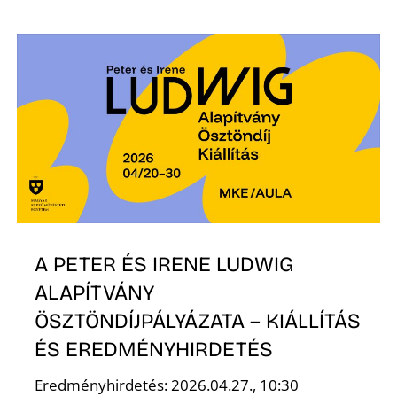
T
A
A PETER ÉS IRENE LUDWIG
ALAPÍTVÁNY
ÖSZTÖNDÍJPÁLYÁZATA – KIÁLLÍTÁS
ÉS EREDMÉNYHIRDETÉS
Eredményhirdetés: 2026.04.27., 10:30