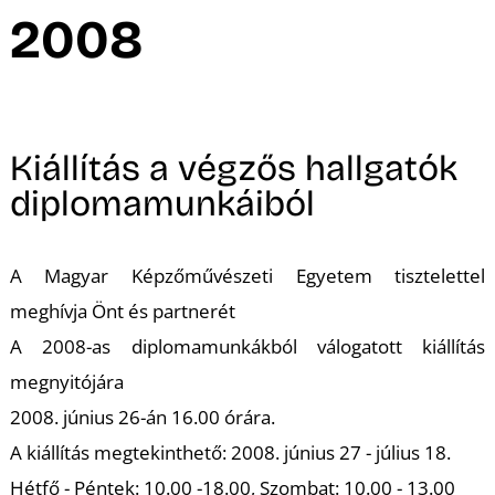
A
2008
Kiállítás a végzős hallgatók
diplomamunkáiból
A Magyar Képzőművészeti Egyetem tisztelettel
meghívja Önt és partnerét
A 2008-as diplomamunkákból válogatott kiállítás
megnyitójára
2008. június 26-án 16.00 órára.
A kiállítás megtekinthető: 2008. június 27 - július 18.
Hétfő - Péntek: 10.00 -18.00, Szombat: 10.00 - 13.00