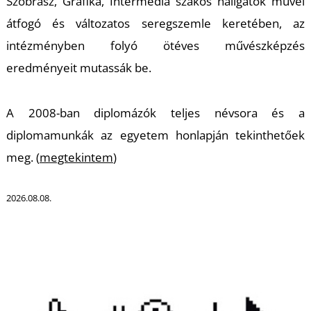
Szobrász, Grafika, Intermédia szakos hallgatók művei
átfogó és változatos seregszemle keretében, az
intézményben folyó ötéves művészképzés
eredményeit mutassák be.
L
A 2008-ban diplomázók teljes névsora és a
diplomamunkák az egyetem honlapján tekinthetőek
meg. (
megtekintem
)
2026.08.08.