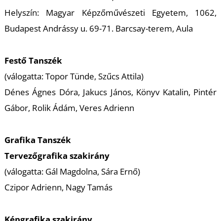
K
Helyszín: Magyar Képzőművészeti Egyetem, 1062,
Budapest Andrássy u. 69-71. Barcsay-terem, Aula
Festő Tanszék
(válogatta: Topor Tünde, Szűcs Attila)
Dénes Ágnes Dóra
,
Jakucs János
,
Könyv Katalin
,
Pintér
Gábor
,
Rolik Ádám
,
Veres Adrienn
Grafika Tanszék
Tervezőgrafika szakirány
(válogatta: Gál Magdolna, Sára Ernő)
Czipor Adrienn
,
Nagy Tamás
Képgrafika szakirány