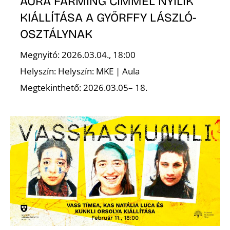
AURA FARMING CÍMMEL NYÍLIK
KIÁLLÍTÁSA A GYŐRFFY LÁSZLÓ-
Z
OSZTÁLYNAK
Megnyitó: 2026.03.04., 18:00
Helyszín: Helyszín: MKE | Aula
Megtekinthető: 2026.03.05– 18.