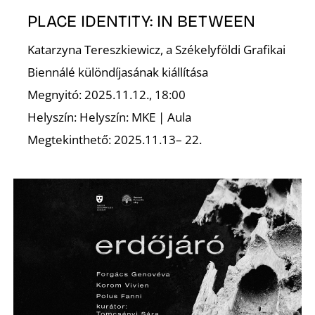
E
PLACE IDENTITY: IN BETWEEN
Katarzyna Tereszkiewicz, a Székelyföldi Grafikai
Biennálé különdíjasának kiállítása
Megnyitó: 2025.11.12., 18:00
Helyszín: Helyszín: MKE | Aula
Megtekinthető: 2025.11.13– 22.
K