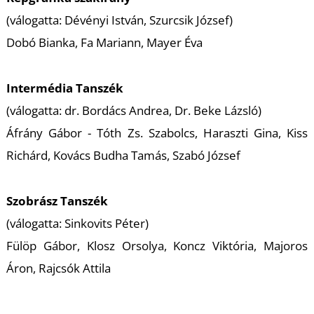
T
(válogatta: Dévényi István, Szurcsik József)
Dobó Bianka
,
Fa Mariann
,
Mayer Éva
Intermédia Tanszék
(válogatta: dr. Bordács Andrea, Dr. Beke Lázsló)
Áfrány Gábor - Tóth Zs. Szabolcs
,
Haraszti Gina
,
Kiss
Richárd
,
Kovács Budha Tamás
,
Szabó József
Szobrász Tanszék
(válogatta: Sinkovits Péter)
Fülöp Gábor
,
Klosz Orsolya
,
Koncz Viktória
,
Majoros
Áron
,
Rajcsók Attila