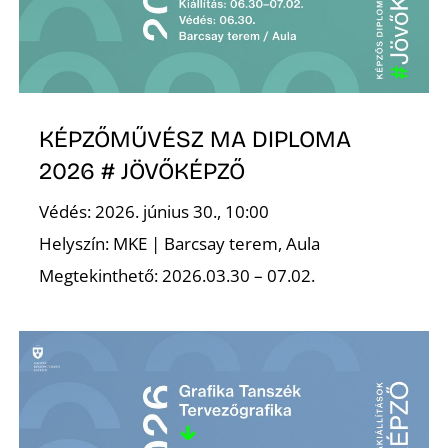
É
KÉPZŐMŰVÉSZ MA DIPLOMA
2026 # JÖVŐKÉPZŐ
Védés: 2026. június 30., 10:00
P
Helyszín: MKE | Barcsay terem, Aula
Megtekinthető: 2026.03.30 – 07.02.