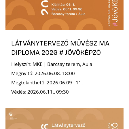
R
LÁTVÁNYTERVEZŐ MŰVÉSZ MA
DIPLOMA 2026 # JÖVŐKÉPZŐ
Helyszín: MKE | Barcsay terem, Aula
Megnyitó: 2026.06.08. 18:00
Megtekinthető: 2026.06.09– 11.
Védés: 2026.06.11., 09:30