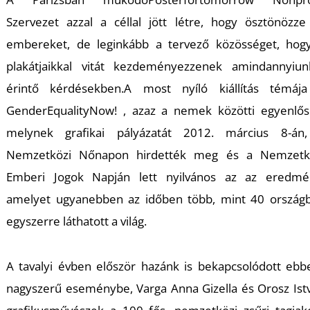
T
Szervezet azzal a céllal jött létre, hogy ösztönözze
embereket, de leginkább a tervező közösséget, hog
plakátjaikkal vitát kezdeményezzenek amindannyiun
érintő kérdésekben.A most nyíló kiállítás témáj
GenderEqualityNow! , azaz a nemek közötti egyenlős
melynek grafikai pályázatát 2012. március 8-án
Nemzetközi Nőnapon hirdették meg és a Nemzetk
Emberi Jogok Napján lett nyilvános az az eredmé
amelyet ugyanebben az időben több, mint 40 ország
egyszerre láthatott a világ.
A tavalyi évben először hazánk is bekapcsolódott ebb
nagyszerű eseménybe, Varga Anna Gizella és Orosz Ist