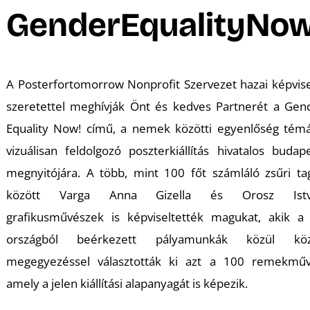
A
GenderEqualityNow
A Posterfortomorrow Nonprofit Szervezet hazai képvise
szeretettel meghívják Önt és kedves Partnerét a Gen
Equality Now! című, a nemek közötti egyenlőség témá
vizuálisan feldolgozó poszterkiállítás hivatalos budape
megnyitójára. A több, mint 100 főt számláló zsűri tag
között Varga Anna Gizella és Orosz Istv
grafikusművészek is képviseltették magukat, akik a
országból beérkezett pályamunkák közül kö
megegyezéssel választották ki azt a 100 remekműv
amely a jelen kiállítási alapanyagát is képezik.