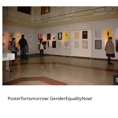
S
Posterfortomorrow: GenderEqualityNow!