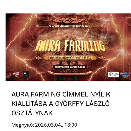
S
AURA FARMING CÍMMEL NYÍLIK
KIÁLLÍTÁSA A GYŐRFFY LÁSZLÓ-
OSZTÁLYNAK
Megnyitó: 2026.03.04., 18:00