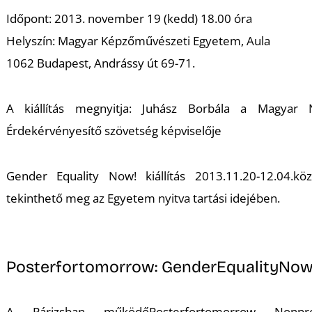
K
Időpont: 2013. november 19 (kedd) 18.00 óra
Helyszín: Magyar Képzőművészeti Egyetem, Aula
1062 Budapest, Andrássy út 69-71.
A kiállítás megnyitja: Juhász Borbála a Magyar 
Érdekérvényesítő szövetség képviselője
Gender Equality Now!
kiállítás 2013.11.20-12.04.köz
tekinthető meg az Egyetem nyitva tartási idejében.
Posterfortomorrow: GenderEqualityNow
A Párizsban működőPosterfortomorrow Nonpro