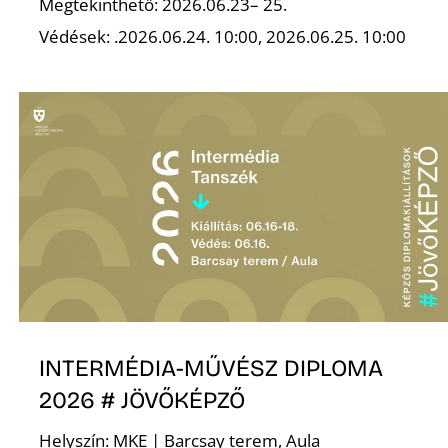
Megtekinthető: 2026.06.23– 25.
Védések: .2026.06.24. 10:00, 2026.06.25. 10:00
Z
INTERMÉDIA-MŰVÉSZ DIPLOMA
2026 # JÖVŐKÉPZŐ
Helyszín: MKE | Barcsay terem, Aula