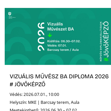
A
VIZUÁLIS MŰVÉSZ BA DIPLOMA 2026
# JÖVŐKÉPZŐ
Védés: 2026.07.01., 10:00
Helyszín: MKE | Barcsay terem, Aula
Megtekinthető: 2026.06,30 – 07.02.