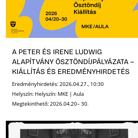
T
A PETER ÉS IRENE LUDWIG
ALAPÍTVÁNY ÖSZTÖNDÍJPÁLYÁZATA –
A
KIÁLLÍTÁS ÉS EREDMÉNYHIRDETÉS
Eredményhirdetés: 2026.04.27., 10:30
Helyszín: Helyszín: MKE | Aula
Megtekinthető: 2026.04.20– 30.