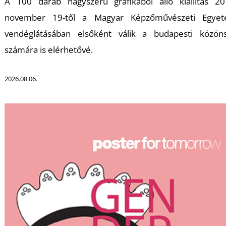
A 100 darab nagyszerű grafikából álló kiállítás 20
november 19-től a Magyar Képzőművészeti Egye
vendéglátásában elsőként válik a budapesti közön
számára is elérhetővé.
L
2026.08.06.