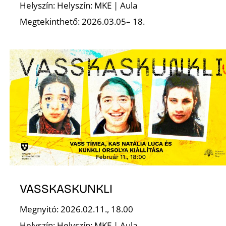
Helyszín: Helyszín: MKE | Aula
Megtekinthető: 2026.03.05– 18.
Z
VASSKASKUNKLI
Megnyitó: 2026.02.11., 18.00
Helyszín: Helyszín: MKE | Aula