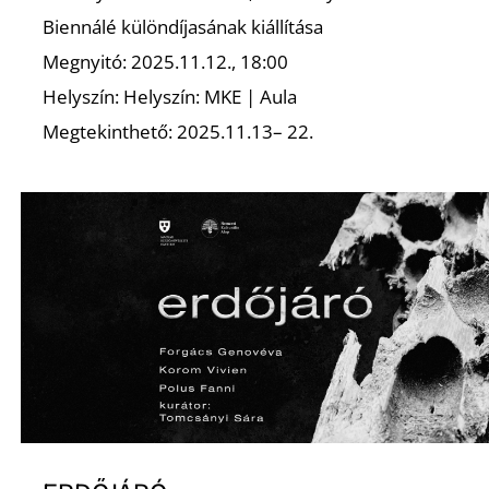
E
Biennálé különdíjasának kiállítása
Megnyitó: 2025.11.12., 18:00
Helyszín: Helyszín: MKE | Aula
Megtekinthető: 2025.11.13– 22.
K