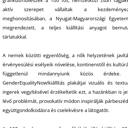
U
grafikusművészek a 100 fős, nemzetközi zsűri tagjak
aktív szerepet vállaltak a kezdeményez
meghonosításában, a Nyugat-Magyarországi Egyete
megrendezett, a teljes kiállítási anyagot bemut
tárlatukkal.
A nemek közötti egyenlőség, a nők helyzetének javítá
Á
érvényesülési esélyeik növelése, kontinenstől és kultúrá
függetlenül mindannyiunk közös érdeke.
GenderEqualityNow!kiállítás plakátjai vizuális és textuá
ingerek vegyítésével érzékeltetik ezt, a hazánkban is je
lévő problémát, provokatív módon inspirálják párbeszéd
együttgondolkodásra és cselekvésre a látogatót.