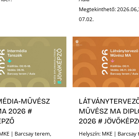
Megtekinthető: 2026.06,
07.02.
MÉDIA-MŰVÉSZ
LÁTVÁNYTERVEZ
A 2026 #
MŰVÉSZ MA DIP
ÉPZŐ
2026 # JÖVŐKÉPZ
 MKE | Barcsay terem,
Helyszín: MKE | Barcsay 