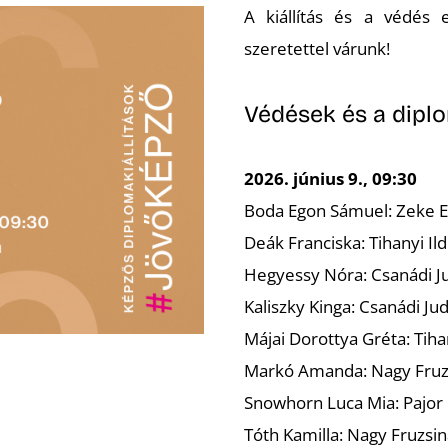
A kiállítás és a védés 
szeretettel várunk!
Védések és a dipl
2026. június 9., 09:30
Boda Egon Sámuel: Zeke Ed
Deák Franciska: Tihanyi Il
Hegyessy Nóra: Csanádi Ju
Kaliszky Kinga: Csanádi Judi
Májai Dorottya Gréta: Tiha
Markó Amanda: Nagy Fruzs
Snowhorn Luca Mia: Pajor P
Tóth Kamilla: Nagy Fruzsin