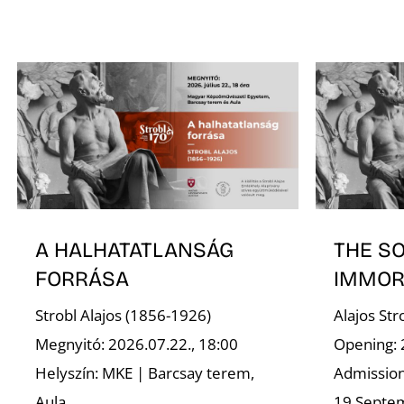
A HALHATATLANSÁG
THE S
FORRÁSA
IMMOR
Strobl Alajos (1856-1926)
Alajos St
Megnyitó: 2026.07.22., 18:00
Opening: 
Helyszín: MKE | Barcsay terem,
Admission 
Aula
19 Septe