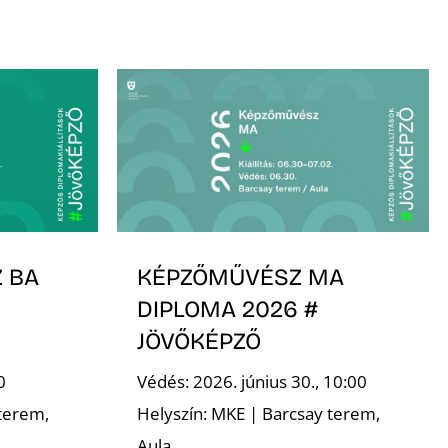
 BA
KÉPZŐMŰVÉSZ MA
DIPLOMA 2026 #
JÖVŐKÉPZŐ
0
Védés: 2026. június 30., 10:00
terem,
Helyszín: MKE | Barcsay terem,
Aula