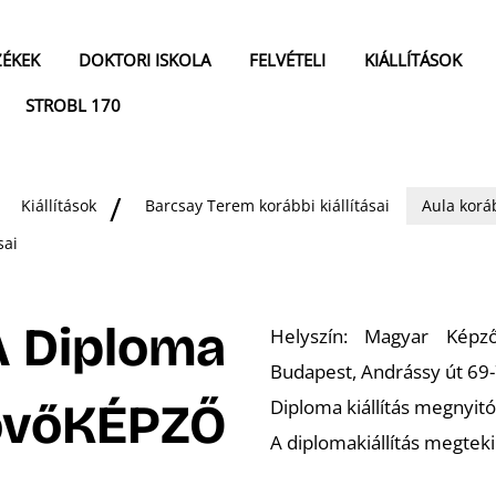
ZÉKEK
DOKTORI ISKOLA
FELVÉTELI
KIÁLLÍTÁSOK
STROBL 170
Kiállítások
Barcsay Terem korábbi kiállításai
Aula koráb
sai
A Diploma
Helyszín: Magyar Képz
Budapest, Andrássy út 69-
övőKÉPZŐ
Diploma kiállítás megnyitó
A diplomakiállítás megteki