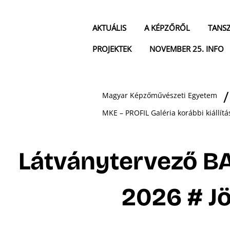
AKTUÁLIS
A KÉPZŐRŐL
TANS
PROJEKTEK
NOVEMBER 25. INFO
Magyar Képzőművészeti Egyetem
MKE – PROFIL Galéria korábbi kiállítá
Látványtervező B
2026 # J