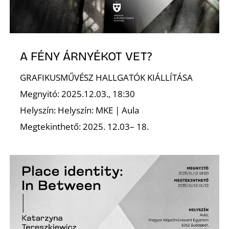
E
A FÉNY ÁRNYÉKOT VET?
GRAFIKUSMŰVÉSZ HALLGATÓK KIÁLLÍTÁSA
Megnyitó: 2025.12.03., 18:30
Helyszín: Helyszín: MKE | Aula
Megtekinthető: 2025. 12.03– 18.
K