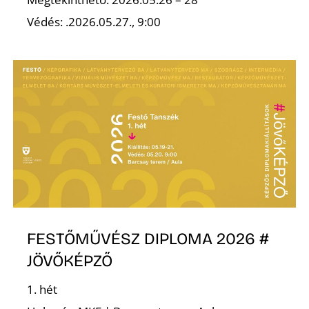
T
Védés: .2026.05.27., 9:00
A
FESTŐMŰVÉSZ DIPLOMA 2026 #
JÖVŐKÉPZŐ
1. hét