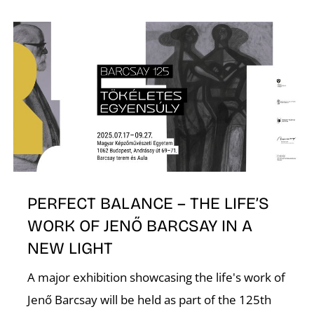
K
PERFECT BALANCE – THE LIFE’S
WORK OF JENŐ BARCSAY IN A
NEW LIGHT
A major exhibition showcasing the life's work of
Jenő Barcsay will be held as part of the 125th