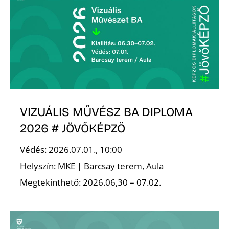
É
P
VIZUÁLIS MŰVÉSZ BA DIPLOMA
2026 # JÖVŐKÉPZŐ
Védés: 2026.07.01., 10:00
Helyszín: MKE | Barcsay terem, Aula
Megtekinthető: 2026.06,30 – 07.02.