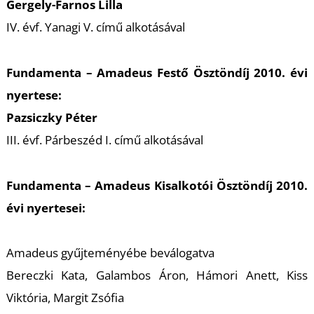
T
Gergely-Farnos Lilla
IV. évf. Yanagi V. című alkotásával
Fundamenta – Amadeus Festő Ösztöndíj 2010. évi
nyertese:
Pazsiczky Péter
III. évf. Párbeszéd I. című alkotásával
Fundamenta – Amadeus Kisalkotói Ösztöndíj 2010.
évi nyertesei:
Amadeus gyűjteményébe beválogatva
Bereczki Kata, Galambos Áron, Hámori Anett, Kiss
Viktória, Margit Zsófia