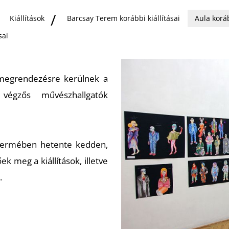
Kiállítások
Barcsay Terem korábbi kiállításai
Aula koráb
sai
megrendezésre kerülnek a
végzős művészhallgatók
-termében hetente kedden,
k meg a kiállítások, illetve
.