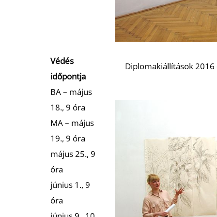
Védés
Diplomakiállítások 2016 
időpontja
BA – május
18., 9 óra
MA – május
19., 9 óra
május 25., 9
óra
június 1., 9
óra
június 9., 10