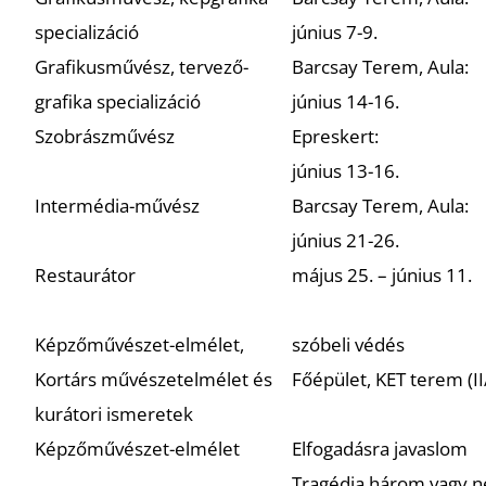
specializáció
június 7-9.
Grafikusművész, tervező-
Barcsay Terem, Aula:
grafika specializáció
június 14-16.
Szobrászművész
Epreskert:
június 13-16.
Intermédia-művész
Barcsay Terem, Aula:
június 21-26.
Restaurátor
május 25. – június 11.
Képzőművészet-elmélet,
szóbeli védés
Kortárs művészetelmélet és
Főépület, KET terem (II
kurátori ismeretek
Képzőművészet-elmélet
Elfogadásra javaslom
Tragédia három vagy n