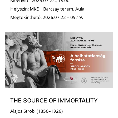
É
Megnyitó: 2026.07.22., 18:00
Helyszín: MKE | Barcsay terem, Aula
Megtekinthető: 2026.07.22 – 09.19.
THE SOURCE OF IMMORTALITY
Alajos Strobl (1856–1926)