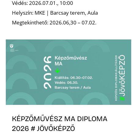
E
Védés: 2026.07.01., 10:00
Helyszín: MKE | Barcsay terem, Aula
Megtekinthető: 2026.06,30 – 07.02.
K
KÉPZŐMŰVÉSZ MA DIPLOMA
2026 # JÖVŐKÉPZŐ