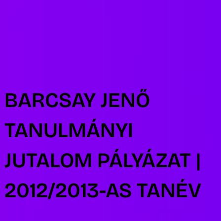
R
BARCSAY JENŐ
TANULMÁNYI
JUTALOM PÁLYÁZAT |
2012/2013-AS TANÉV