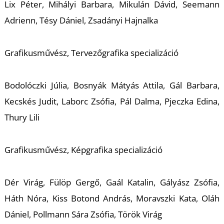
É
Lix Péter, Mihályi Barbara, Mikulán Dávid, Seemann
Adrienn, Tésy Dániel, Zsadányi Hajnalka
Grafikusművész, Tervezőgrafika specializáció
Bodolóczki Júlia, Bosnyák Mátyás Attila, Gál Barbara,
Kecskés Judit, Laborc Zsófia, Pál Dalma, Pjeczka Edina,
Thury Lili
Grafikusművész, Képgrafika specializáció
Dér Virág, Fülöp Gergő, Gaál Katalin, Gályász Zsófia,
Háth Nóra, Kiss Botond András, Moravszki Kata, Oláh
Dániel, Pollmann Sára Zsófia, Török Virág