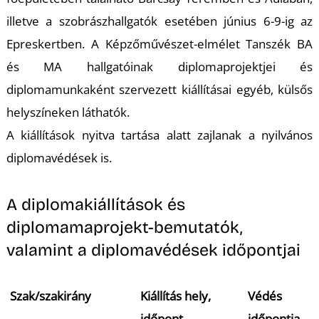
L
illetve a szobrászhallgatók esetében június 6-9-ig az
Epreskertben. A Képzőművészet-elmélet Tanszék BA
és MA hallgatóinak diplomaprojektjei és
diplomamunkaként szervezett kiállításai egyéb, külsős
helyszíneken láthatók.
A kiállítások nyitva tartása alatt zajlanak a nyilvános
diplomavédések is.
A diplomakiállítások és
diplomamaprojekt-bemutatók,
valamint a diplomavédések időpontjai
Szak/szakirány
Kiállítás hely,
Védés
időpont
időpontja