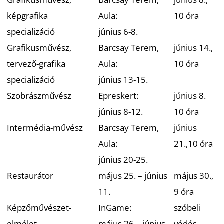
képgrafika
Aula:
10 óra
specializáció
június 6-8.
Grafikusművész,
Barcsay Terem,
június 14.,
tervező-grafika
Aula:
10 óra
specializáció
június 13-15.
Szobrászművész
Epreskert:
június 8.
június 8-12.
10 óra
Intermédia-művész
Barcsay Terem,
június
Aula:
21.,10 óra
június 20-25.
Restaurátor
május 25. – június
május 30.,
11.
9 óra
Képzőművészet-
InGame:
szóbeli
elmélet
május 26 – június
védés