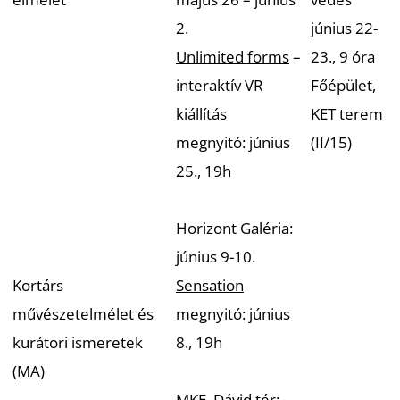
T
2.
június 22-
Unlimited forms
–
23., 9 óra
interaktív VR
Főépület,
kiállítás
KET terem
megnyitó: június
(II/15)
25., 19h
A
Horizont Galéria:
június 9-10.
Kortárs
Sensation
művészetelmélet és
megnyitó: június
kurátori ismeretek
8., 19h
(MA)
MKE, Dávid tér: