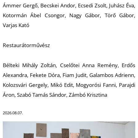
E
Ámmer Gergő, Becskei Andor, Ecsedi Zsolt, Juhász Éva,
Kotormán Ábel Csongor, Nagy Gábor, Törő Gábor,
Varjas Kató
Restaurátorművész
Bélteki Mihály Zoltán, Cselőtei Anna Remény, Erdős
Alexandra, Fekete Dóra, Fiam Judit, Galambos Adrienn,
K
Kolozsvári Gergely, Mikó Edit, Mogyorósi Fanni, Parajdi
Áron, Szabó Tamás Sándor, Zámbó Krisztina
2026.08.07.