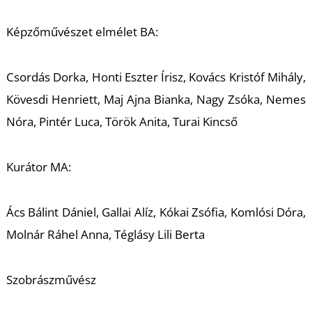
K
Képzőművészet elmélet BA:
Csordás Dorka, Honti Eszter Írisz, Kovács Kristóf Mihály,
Kövesdi Henriett, Maj Ajna Bianka, Nagy Zsóka, Nemes
Nóra, Pintér Luca, Török Anita, Turai Kincső
Kurátor MA:
Ács Bálint Dániel, Gallai Alíz, Kókai Zsófia, Komlósi Dóra,
Molnár Ráhel Anna, Téglásy Lili Berta
Szobrászművész