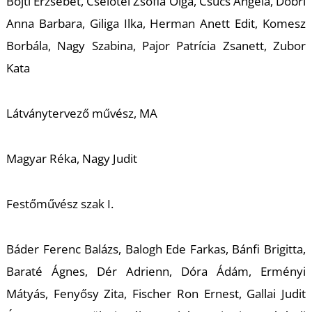
Bojti Erzsébet, Cselőtei Zsófia Olga, Csúcs Angéla, Dobri
Anna Barbara, Giliga Ilka, Herman Anett Edit, Komesz
Borbála, Nagy Szabina, Pajor Patrícia Zsanett, Zubor
Kata
S
Látványtervező művész, MA
Magyar Réka, Nagy Judit
Festőművész szak I.
Báder Ferenc Balázs, Balogh Ede Farkas, Bánfi Brigitta,
Baraté Ágnes, Dér Adrienn, Dóra Ádám, Erményi
Mátyás, Fenyősy Zita, Fischer Ron Ernest, Gallai Judit