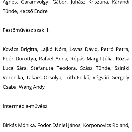
Ágnes, Garamvölgyi Gábor, Juhász Krisztina, Kárándi
Tünde, Kecső Endre
Z
Festőművész szak II.
Kovács Brigitta, Lajkó Nóra, Lovas Dávid, Petró Petra,
Poór Dorottya, Rafael Anna, Répás Margit Júlia, Rózsa
Luca Sára, Stefanuta Teodora, Szász Tünde, Sziráki
Veronika, Takács Orsolya, Tóth Enikő, Végvári Gergely
Csaba, Wang Andy
Intermédia-művész
Birkás Mónika, Fodor Dániel János, Korponovics Roland,