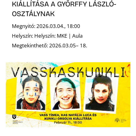
KIÁLLÍTÁSA A GYŐRFFY LÁSZLÓ-
OSZTÁLYNAK
Z
Megnyitó: 2026.03.04., 18:00
Helyszín: Helyszín: MKE | Aula
Megtekinthető: 2026.03.05– 18.