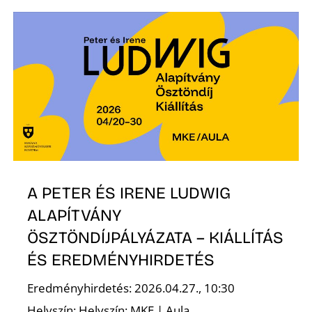
T
A
A PETER ÉS IRENE LUDWIG
ALAPÍTVÁNY
ÖSZTÖNDÍJPÁLYÁZATA – KIÁLLÍTÁS
ÉS EREDMÉNYHIRDETÉS
Eredményhirdetés: 2026.04.27., 10:30
Helyszín: Helyszín: MKE | Aula