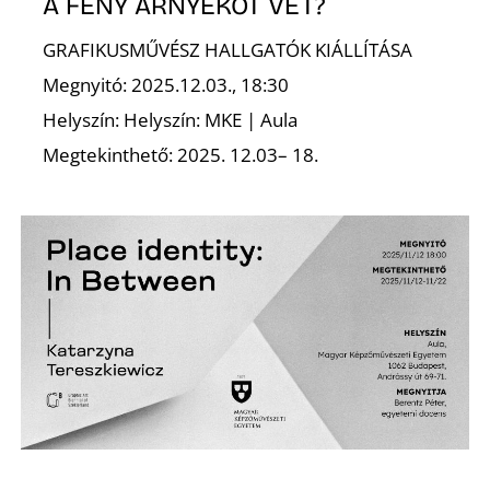
K
A FÉNY ÁRNYÉKOT VET?
GRAFIKUSMŰVÉSZ HALLGATÓK KIÁLLÍTÁSA
Megnyitó: 2025.12.03., 18:30
Helyszín: Helyszín: MKE | Aula
Megtekinthető: 2025. 12.03– 18.