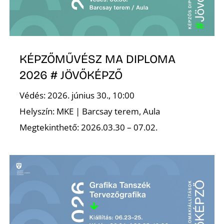
É
KÉPZŐMŰVÉSZ MA DIPLOMA
2026 # JÖVŐKÉPZŐ
Védés: 2026. június 30., 10:00
P
Helyszín: MKE | Barcsay terem, Aula
Megtekinthető: 2026.03.30 – 07.02.