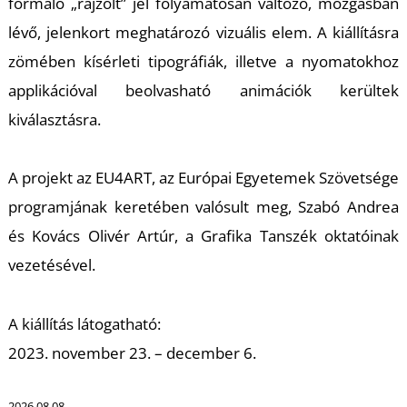
formáló „rajzolt” jel folyamatosan változó, mozgásban
lévő, jelenkort meghatározó vizuális elem. A kiállításra
zömében kísérleti tipográfiák, illetve a nyomatokhoz
applikációval beolvasható animációk kerültek
kiválasztásra.
L
A projekt az EU4ART, az Európai Egyetemek Szövetsége
programjának keretében valósult meg, Szabó Andrea
és Kovács Olivér Artúr, a Grafika Tanszék oktatóinak
vezetésével.
A kiállítás látogatható:
2023. november 23. – december 6.
2026.08.08.