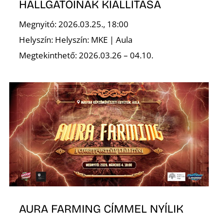
HALLGATÓINAK KIÁLLÍTÁSA
Megnyitó: 2026.03.25., 18:00
Helyszín: Helyszín: MKE | Aula
S
Megtekinthető: 2026.03.26 – 04.10.
AURA FARMING CÍMMEL NYÍLIK