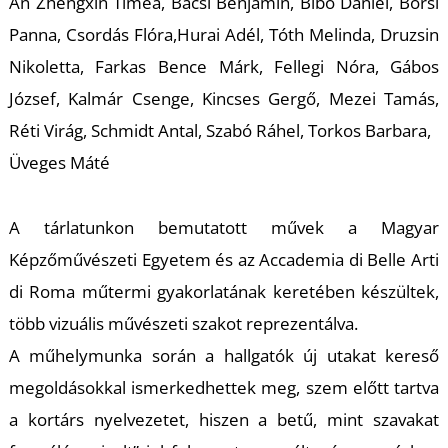
U
An Zhengxin Tímea, Bácsi Benjámin, Bibó Dániel, Borsi
Panna, Csordás Flóra,Hurai Adél, Tóth Melinda, Druzsin
Nikoletta, Farkas Bence Márk, Fellegi Nóra, Gábos
József, Kalmár Csenge, Kincses Gergő, Mezei Tamás,
Réti Virág, Schmidt Antal, Szabó Ráhel, Torkos Barbara,
Üveges Máté
Á
A tárlatunkon bemutatott művek a Magyar
Képzőművészeti Egyetem és az Accademia di Belle Arti
di Roma műtermi gyakorlatának keretében készültek,
több vizuális művészeti szakot reprezentálva.
A műhelymunka során a hallgatók új utakat kereső
megoldásokkal ismerkedhettek meg, szem előtt tartva
a kortárs nyelvezetet, hiszen a betű, mint szavakat