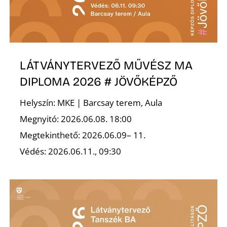
R
LÁTVÁNYTERVEZŐ MŰVÉSZ MA
DIPLOMA 2026 # JÖVŐKÉPZŐ
Helyszín: MKE | Barcsay terem, Aula
Megnyitó: 2026.06.08. 18:00
Megtekinthető: 2026.06.09– 11.
Védés: 2026.06.11., 09:30