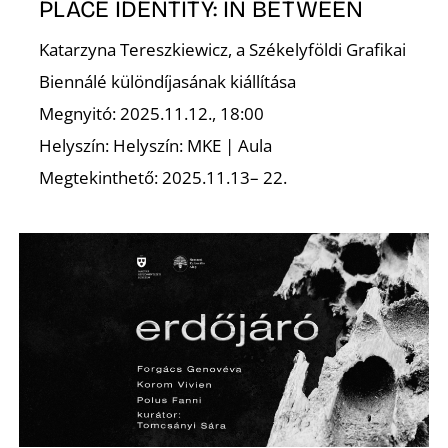
E
PLACE IDENTITY: IN BETWEEN
Katarzyna Tereszkiewicz, a Székelyföldi Grafikai
Biennálé különdíjasának kiállítása
Megnyitó: 2025.11.12., 18:00
Helyszín: Helyszín: MKE | Aula
Megtekinthető: 2025.11.13– 22.
K