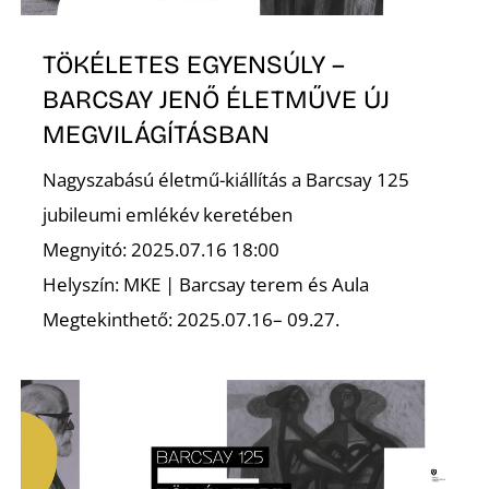
É
TÖKÉLETES EGYENSÚLY –
BARCSAY JENŐ ÉLETMŰVE ÚJ
MEGVILÁGÍTÁSBAN
Nagyszabású életmű-kiállítás a Barcsay 125
jubileumi emlékév keretében
Megnyitó: 2025.07.16 18:00
Helyszín: MKE | Barcsay terem és Aula
Megtekinthető: 2025.07.16– 09.27.