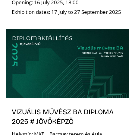
E
Opening: 16 July 2025, 18:00
Exhibition dates: 17 July to 27 September 2025
K
VIZUÁLIS MŰVÉSZ BA DIPLOMA
2025 # JÖVŐKÉPZŐ
Helyszín: MKE | Barcsay terem és Aula