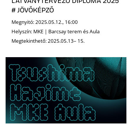
LÁTVÁNYTERVEZŐ DIPLOMA 2025
# JÖVŐKÉPZŐ
K
Megnyitó: 2025.05.12., 16:00
Helyszín: MKE | Barcsay terem és Aula
Megtekinthető: 2025.05.13– 15.