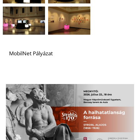
T
MobilNet Pályázat