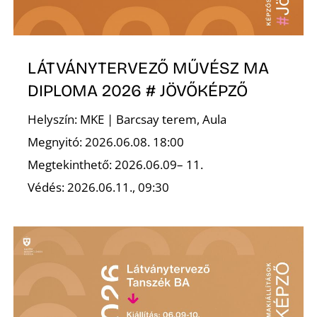
E
LÁTVÁNYTERVEZŐ MŰVÉSZ MA
DIPLOMA 2026 # JÖVŐKÉPZŐ
Helyszín: MKE | Barcsay terem, Aula
Megnyitó: 2026.06.08. 18:00
Megtekinthető: 2026.06.09– 11.
K
Védés: 2026.06.11., 09:30