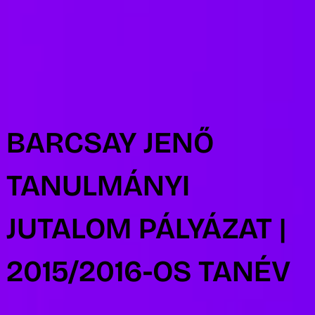
R
BARCSAY JENŐ
TANULMÁNYI
JUTALOM PÁLYÁZAT |
2015/2016-OS TANÉV