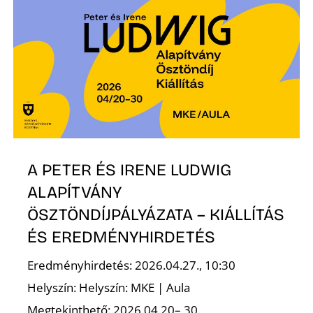
K
A PETER ÉS IRENE LUDWIG
ALAPÍTVÁNY
ÖSZTÖNDÍJPÁLYÁZATA – KIÁLLÍTÁS
ÉS EREDMÉNYHIRDETÉS
Eredményhirdetés: 2026.04.27., 10:30
Helyszín: Helyszín: MKE | Aula
Megtekinthető: 2026.04.20– 30.