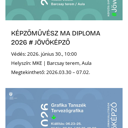
É
KÉPZŐMŰVÉSZ MA DIPLOMA
2026 # JÖVŐKÉPZŐ
Védés: 2026. június 30., 10:00
P
Helyszín: MKE | Barcsay terem, Aula
Megtekinthető: 2026.03.30 – 07.02.