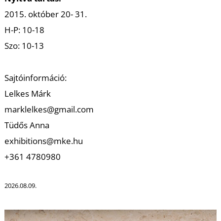
2015. október 20- 31.
H-P: 10-18
Szo: 10-13
I
Sajtóinformáció:
Lelkes Márk
marklelkes@gmail.com
Tüdős Anna
exhibitions@mke.hu
+361 4780980
2026.08.09.