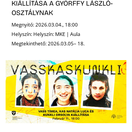
KIÁLLÍTÁSA A GYŐRFFY LÁSZLÓ-
OSZTÁLYNAK
Z
Megnyitó: 2026.03.04., 18:00
Helyszín: Helyszín: MKE | Aula
Megtekinthető: 2026.03.05– 18.