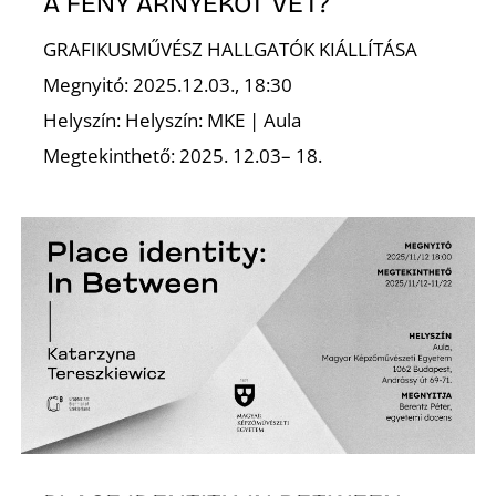
K
A FÉNY ÁRNYÉKOT VET?
GRAFIKUSMŰVÉSZ HALLGATÓK KIÁLLÍTÁSA
Megnyitó: 2025.12.03., 18:30
Helyszín: Helyszín: MKE | Aula
Megtekinthető: 2025. 12.03– 18.