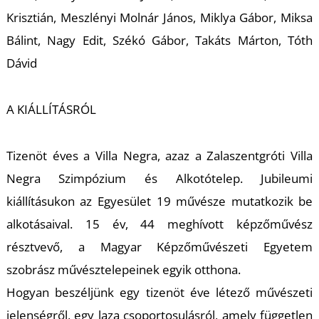
T
Krisztián, Meszlényi Molnár János, Miklya Gábor, Miksa
Bálint, Nagy Edit, Székó Gábor, Takáts Márton, Tóth
Dávid
A KIÁLLÍTÁSRÓL
Tizenöt éves a Villa Negra, azaz a Zalaszentgróti Villa
Negra Szimpózium és Alkotótelep. Jubileumi
kiállításukon az Egyesület 19 művésze mutatkozik be
alkotásaival. 15 év, 44 meghívott képzőművész
résztvevő, a Magyar Képzőművészeti Egyetem
szobrász művésztelepeinek egyik otthona.
Hogyan beszéljünk egy tizenöt éve létező művészeti
jelenségről, egy laza csoportosulásról, amely független