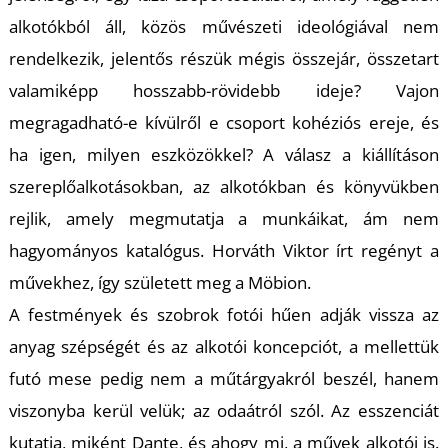
U
alkotókból áll, közös művészeti ideológiával nem
rendelkezik, jelentős részük mégis összejár, összetart
valamiképp hosszabb-rövidebb ideje? Vajon
megragadható-e kívülről e csoport kohéziós ereje, és
ha igen, milyen eszközökkel? A válasz a kiállításon
szereplőalkotásokban, az alkotókban és könyvükben
Á
rejlik, amely megmutatja a munkáikat, ám nem
hagyományos katalógus. Horváth Viktor írt regényt a
művekhez, így született meg a Möbion.
A festmények és szobrok fotói hűen adják vissza az
anyag szépségét és az alkotói koncepciót, a mellettük
futó mese pedig nem a műtárgyakról beszél, hanem
viszonyba kerül velük; az odaátról szól. Az esszenciát
kutatja, miként Dante, és ahogy mi, a művek alkotói is.