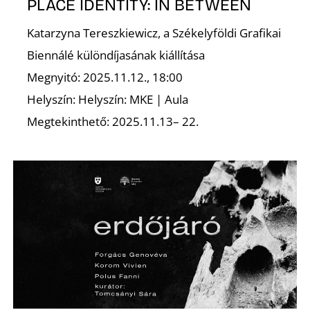
E
PLACE IDENTITY: IN BETWEEN
Katarzyna Tereszkiewicz, a Székelyföldi Grafikai
Biennálé különdíjasának kiállítása
Megnyitó: 2025.11.12., 18:00
Helyszín: Helyszín: MKE | Aula
Megtekinthető: 2025.11.13– 22.
K