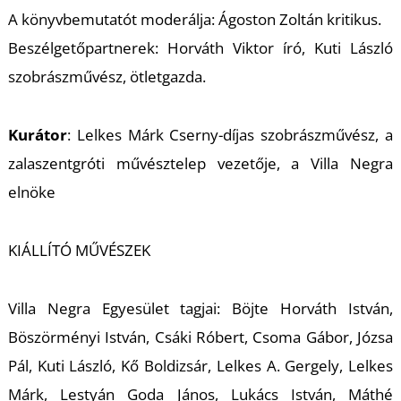
K
A könyvbemutatót moderálja: Ágoston Zoltán kritikus.
Beszélgetőpartnerek: Horváth Viktor író, Kuti László
szobrászművész, ötletgazda.
Kurátor
: Lelkes Márk Cserny-díjas szobrászművész, a
zalaszentgróti művésztelep vezetője, a Villa Negra
elnöke
KIÁLLÍTÓ MŰVÉSZEK
Villa Negra Egyesület tagjai: Böjte Horváth István,
Böszörményi István, Csáki Róbert, Csoma Gábor, Józsa
Pál, Kuti László, Kő Boldizsár, Lelkes A. Gergely, Lelkes
Márk, Lestyán Goda János, Lukács István, Máthé