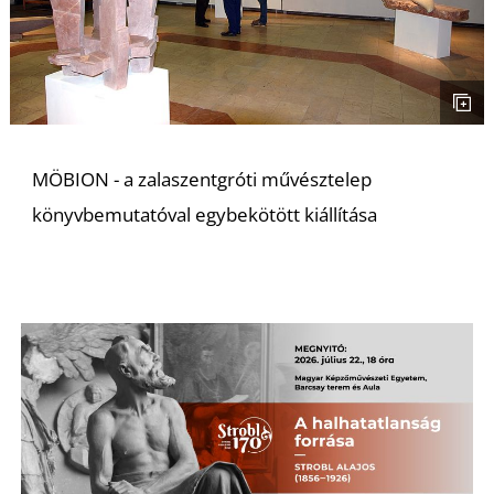
MÖBION - a zalaszentgróti művésztelep
könyvbemutatóval egybekötött kiállítása