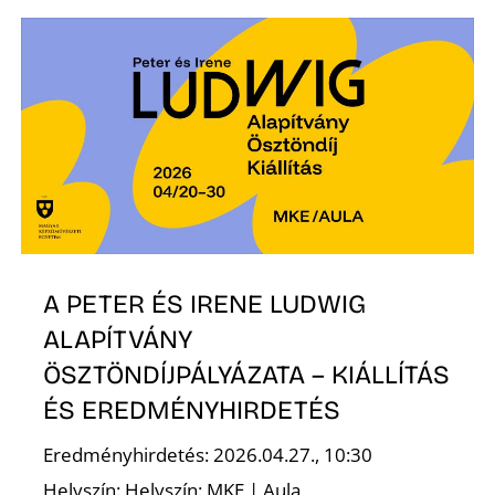
T
A
A PETER ÉS IRENE LUDWIG
ALAPÍTVÁNY
ÖSZTÖNDÍJPÁLYÁZATA – KIÁLLÍTÁS
ÉS EREDMÉNYHIRDETÉS
Eredményhirdetés: 2026.04.27., 10:30
Helyszín: Helyszín: MKE | Aula