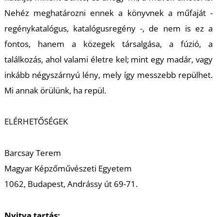
Nehéz meghatározni ennek a könyvnek a műfaját -
regénykatalógus, katalógusregény -, de nem is ez a
fontos, hanem a közegek társalgása, a fúzió, a
találkozás, ahol valami életre kel; mint egy madár, vagy
L
inkább négyszárnyú lény, mely így messzebb repülhet.
Mi annak örülünk, ha repül.
ELÉRHETŐSÉGEK
Barcsay Terem
Magyar Képzőművészeti Egyetem
1062, Budapest, Andrássy út 69-71.
Nyitva tartás: