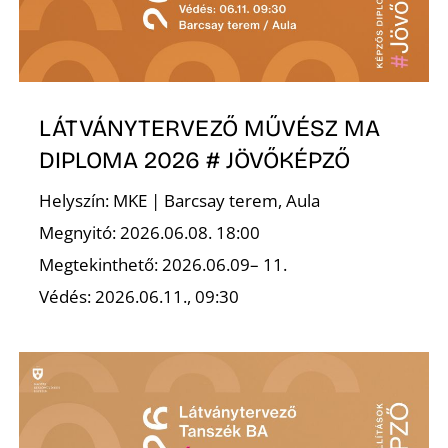
R
LÁTVÁNYTERVEZŐ MŰVÉSZ MA
DIPLOMA 2026 # JÖVŐKÉPZŐ
Helyszín: MKE | Barcsay terem, Aula
Megnyitó: 2026.06.08. 18:00
Megtekinthető: 2026.06.09– 11.
Védés: 2026.06.11., 09:30