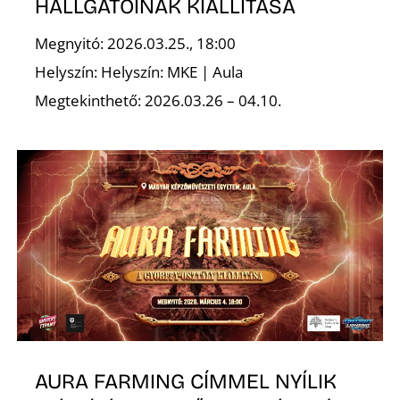
HALLGATÓINAK KIÁLLÍTÁSA
Megnyitó: 2026.03.25., 18:00
Helyszín: Helyszín: MKE | Aula
S
Megtekinthető: 2026.03.26 – 04.10.
AURA FARMING CÍMMEL NYÍLIK