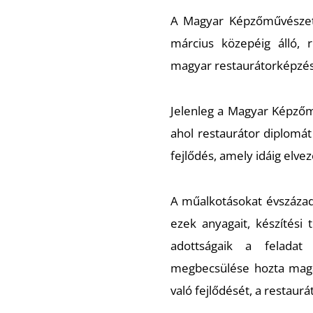
A Magyar Képzőművészet
március közepéig álló, 
magyar restaurátorképzés 
Jelenleg a Magyar Képző
ahol restaurátor diplomát 
fejlődés, amely idáig elvez
A műalkotásokat évszázado
ezek anyagait, készítési
adottságaik a feladat
megbecsülése hozta magá
való fejlődését, a restaur