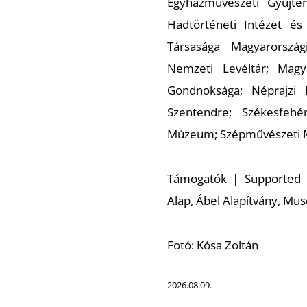
Egyházművészeti Gyűjt
Hadtörténeti Intézet é
Társasága Magyarorszá
Nemzeti Levéltár; Mag
Gondnoksága; Néprajzi
Szentendre; Székesfehé
Múzeum; Szépművészeti
Támogatók | Supported b
Alap, Ábel Alapítvány, Mu
Fotó: Kósa Zoltán
2026.08.09.