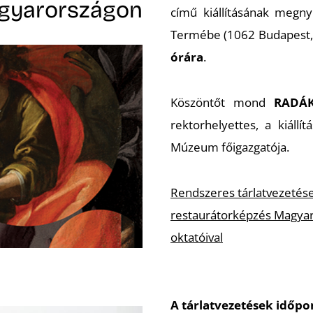
gyarországon
című kiállításának megn
Termébe (1062 Budapest, 
órára
.
Köszöntőt mond
RADÁK
rektorhelyettes, a kiállí
Múzeum főigazgatója.
Rendszeres tárlatvezetés
restaurátorképzés Magyaro
oktatóival
A tárlatvezetések időpon