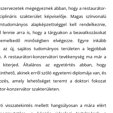
szervezetek megegyeznek abban, hogy a restaurátor-
ciplináris szakterület képviselője. Magas színvonalú
mtudományos alapképzettséggel kell rendelkeznie,
 lennie arra is, hogy a tárgyakon a beavatkozásokat
kiemelkedő minőségben elvégezze. Egyre inkább
 az új, sajátos tudományos területen a legjobbak
ak. A restaurátori-konzervátori tevékenység ma már a
e kiterjed. Általános az egyetértés abban, hogy
inthető, akinek erről szóló egyetemi diplomája van, és
pzés, amely lehetőséget teremt a doktori fokozat
tor-konzervátor szakterületen.
neti visszatekintés mellett hangsúlyosan a mára elért