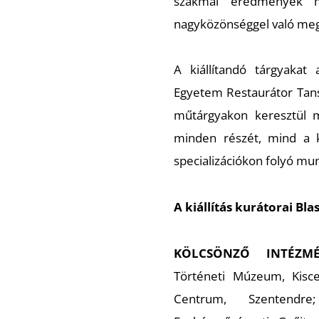
szakmai eredmények m
nagyközönséggel való me
A kiállítandó tárgyaka
Egyetem Restaurátor Tans
műtárgyakon keresztül m
minden részét, mind a k
specializációkon folyó mu
A kiállítás kurátorai Bl
KÖLCSÖNZŐ INTÉZMÉ
Történeti Múzeum, Kisc
Centrum, Szentendre