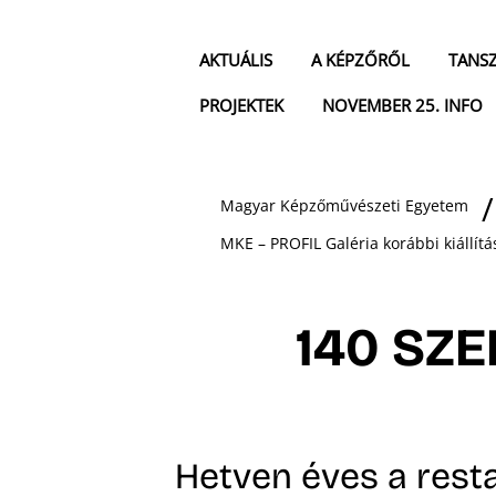
AKTUÁLIS
A KÉPZŐRŐL
TANS
PROJEKTEK
NOVEMBER 25. INFO
Magyar Képzőművészeti Egyetem
MKE – PROFIL Galéria korábbi kiállítá
140 SZ
Hetven éves a rest