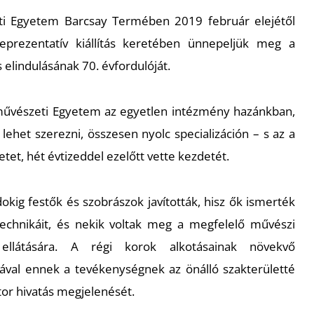
i Egyetem Barcsay Termében 2019 február elejétől
reprezentatív kiállítás keretében ünnepeljük meg a
elindulásának 70. évfordulóját.
művészeti Egyetem az egyetlen intézmény hazánkban,
lehet szerezni, összesen nyolc specializáción – s az a
etet, hét évtizeddel ezelőtt vette kezdetét.
kig festők és szobrászok javították, hisz ők ismerték
 technikáit, és nekik voltak meg a megfelelő művészi
 ellátására. A régi korok alkotásainak növekvő
val ennek a tevékenységnek az önálló szakterületté
átor hivatás megjelenését.