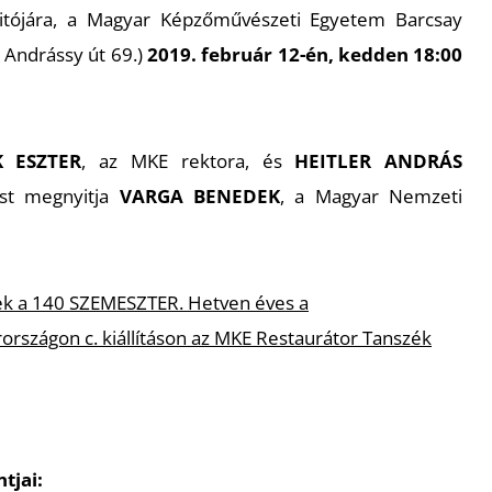
yitójára, a Magyar Képzőművészeti Egyetem Barcsay
Andrássy út 69.)
2019. február 12-én, kedden 18:00
 ESZTER
, az MKE rektora, és
HEITLER ANDRÁS
tást megnyitja
VARGA BENEDEK
, a Magyar Nemzeti
ek a 140 SZEMESZTER. Hetven éves a
rszágon c. kiállításon az MKE Restaurátor Tanszék
tjai: