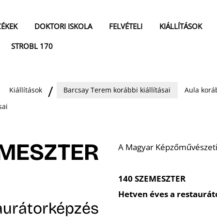
ZÉKEK
DOKTORI ISKOLA
FELVÉTELI
KIÁLLÍTÁSOK
STROBL 170
Kiállítások
Barcsay Terem korábbi kiállításai
Aula koráb
sai
EMESZTER
A Magyar Képzőművészeti 
140 SZEMESZTER
Hetven éves a restaurá
aurátorképzés