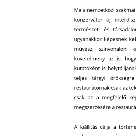
Ma a nemzetközi szakmai 
konzervátor új, interdisz
természet- és társadalo
ugyanakkor képesnek kell
művészi színvonalon, 
követelmény az is, hogy
kutatóként is helytálljan
teljes tárgyi örökségr
restaurátornak csak az tek
csak az a megfelelő ké
megszerzésére a restaurá
A kiállítás célja a törté