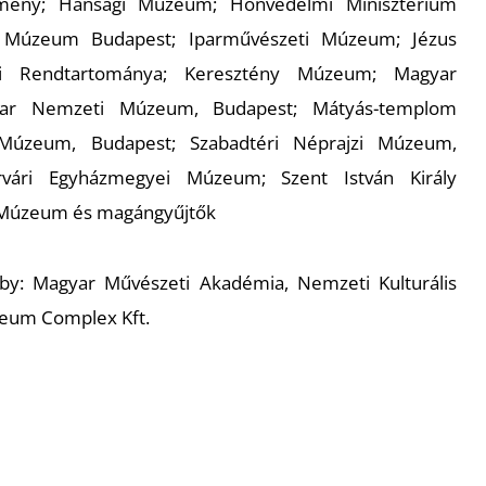
emény; Hansági Múzeum; Honvédelmi Minisztérium
s Múzeum Budapest; Iparművészeti Múzeum; Jézus
gi Rendtartománya; Keresztény Múzeum; Magyar
yar Nemzeti Múzeum, Budapest; Mátyás-templom
 Múzeum, Budapest; Szabadtéri Néprajzi Múzeum,
rvári Egyházmegyei Múzeum; Szent István Király
 Múzeum
és magángyűjtők
y: Magyar Művészeti Akadémia, Nemzeti Kulturális
seum Complex Kft.