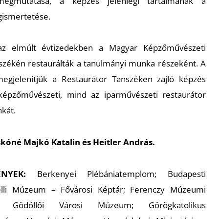
egmutatása, a képzés jelenlegi tartalmának a
gismertetése.
t az elmúlt évtizedekben a Magyar Képzőművészeti
zékén restaurálták a tanulmányi munka részeként. A
egjelenítjük a Restaurátor Tanszéken zajló képzés
épzőművészeti, mind az iparművészeti restaurátor
nkát.
askóné Majkó Katalin és Heitler András.
NYEK:
Berkenyei Plébániatemplom; Budapesti
elli Múzeum – Fővárosi Képtár; Ferenczy Múzeumi
; Gödöllői Városi Múzeum; Görögkatolikus