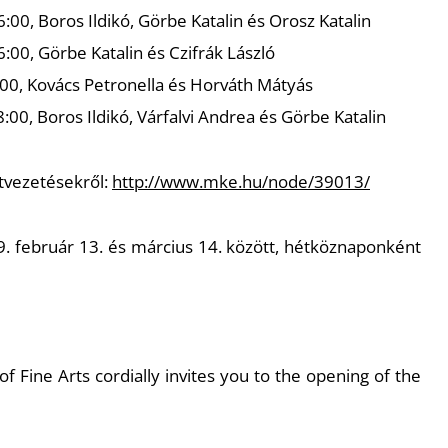
:00, Boros Ildikó, Görbe Katalin és Orosz Katalin
:00, Görbe Katalin és Czifrák László
:00, Kovács Petronella és Horváth Mátyás
:00, Boros Ildikó, Várfalvi Andrea és Görbe Katalin
atvezetésekről:
http://www.mke.hu/node/39013/
19. február 13. és március 14. között, hétköznaponként
f Fine Arts cordially invites you to the opening of the