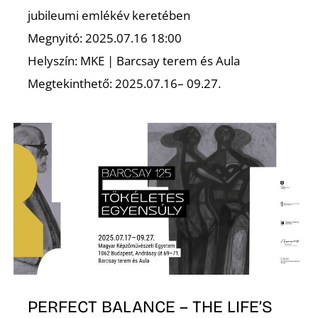
jubileumi emlékév keretében
Z
Megnyitó: 2025.07.16 18:00
Helyszín: MKE | Barcsay terem és Aula
Megtekinthető: 2025.07.16– 09.27.
PERFECT BALANCE – THE LIFE’S