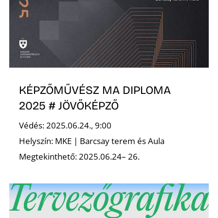
E
KÉPZŐMŰVÉSZ MA DIPLOMA
2025 # JÖVŐKÉPZŐ
Védés: 2025.06.24., 9:00
K
Helyszín: MKE | Barcsay terem és Aula
Megtekinthető: 2025.06.24– 26.