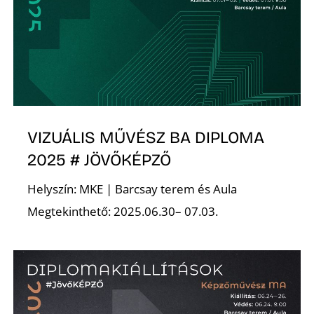
K
VIZUÁLIS MŰVÉSZ BA DIPLOMA
2025 # JÖVŐKÉPZŐ
Helyszín: MKE | Barcsay terem és Aula
Megtekinthető: 2025.06.30– 07.03.