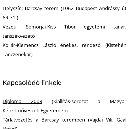
K
Helyszín: Barcsay terem (1062 Budapest Andrássy út
69-71.)
Vezeti: Somorjai-Kiss Tibor egyetemi tanár,
tanszékvezető
Kollár-Klemencz László énekes, rendező, (Kistehén
Tánczenekar)
Kapcsolódó linkek:
Diploma 2009
(Kiállítás-sorozat a Magyar
Képzőművészeti Egyetemen)
Tárlatvezetés a Barcsay teremben
(Vajdai Vili, Gaál
József)