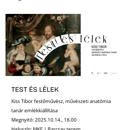
T
A
TEST ÉS LÉLEK
Kiss Tibor festőművész, művészeti anatómia
tanár emlékkiállítása
Megnyitó: 2025.10.14., 18.00
Helyszín: MKE | Barcsay terem