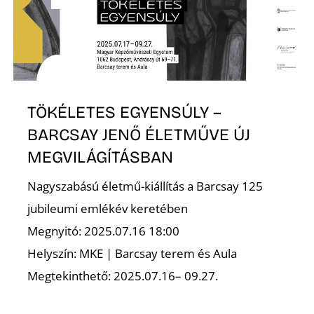
K
TÖKÉLETES EGYENSÚLY –
BARCSAY JENŐ ÉLETMŰVE ÚJ
MEGVILÁGÍTÁSBAN
Nagyszabású életmű-kiállítás a Barcsay 125
jubileumi emlékév keretében
Megnyitó: 2025.07.16 18:00
Helyszín: MKE | Barcsay terem és Aula
Megtekinthető: 2025.07.16– 09.27.