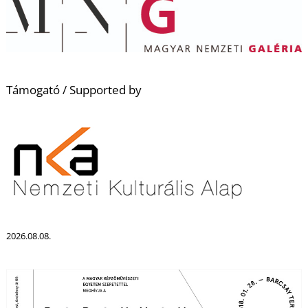
K
Támogató /
Supported by
2026.08.08.