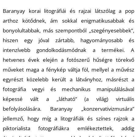
U
Baranyay korai litográfiái és rajzai látszólag a pop
arthoz kötődnek, ám sokkal enigmatikusabbak és
bonyolultabbak, más szempontból „szegényesebbek”,
hiszen egy jóval zártabb, hagyományosabb és
intenzívebb gondolkodásmódnak a termékei. A
hetvenes évek elején a fotószerű hűségre törekvő
Á
műveket maga a fénykép váltja föl, mellyel a művész
egyrészt közelebb került a látványhoz, másrészt a
fotográfia vegyi és mechanikus manipulálásával
képessé vált a „látható” (a világ) virtuális
befolyásolására. Baranyay „konzervativizmusára”
jellemző, hogy míg a litográfiák és színes rajzok a
piktorialista fotográfiákra emlékeztettek, addig