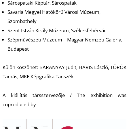
A
Sárospataki Képtár, Sárospatak
Savaria Megyei Hatókörű Városi Múzeum,
Szombathely
Szent István Király Múzeum, Székesfehérvár
Szépművészeti Múzeum – Magyar Nemzeti Galéria,
Budapest
Külön köszönet: BARANYAY Judit, HARIS László, TÖRÖK
Tamás, MKE Képgrafika Tanszék
A kiállítás társszervezője /
The exhibition was
coproduced b
y