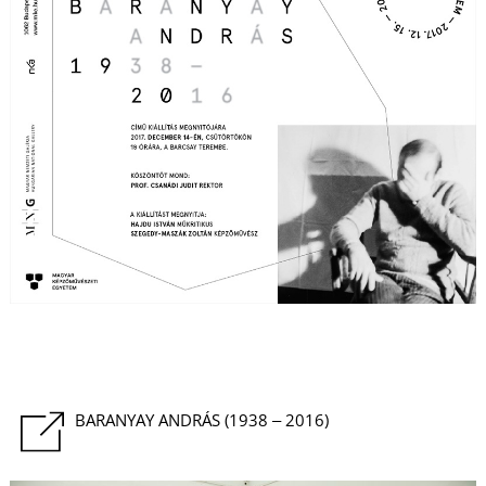
É
P
BARANYAY ANDRÁS (1938 ‒ 2016)