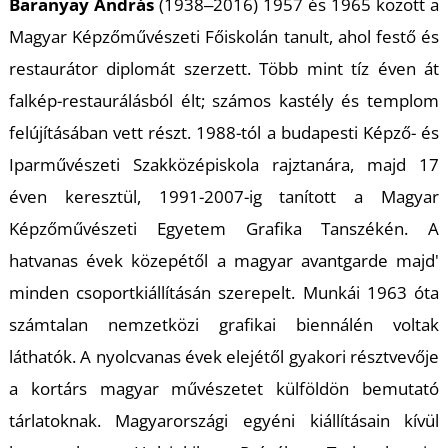
Baranyay András
(1938‒2016) 1957 és 1965 között a
Magyar Képzőművészeti Főiskolán tanult, ahol festő és
restaurátor diplomát szerzett. Több mint tíz éven át
I
falkép-restaurálásból élt; számos kastély és templom
felújításában vett részt. 1988-tól a budapesti Képző- és
Iparművészeti Szakközépiskola rajztanára, majd 17
éven keresztül, 1991-2007-ig tanított a Magyar
Képzőművészeti Egyetem Grafika Tanszékén. A
hatvanas évek közepétől a magyar avantgarde majd'
minden csoportkiállításán szerepelt. Munkái 1963 óta
számtalan nemzetközi grafikai biennálén voltak
láthatók. A nyolcvanas évek elejétől gyakori résztvevője
a kortárs magyar művészetet külföldön bemutató
tárlatoknak. Magyarországi egyéni kiállításain kívül