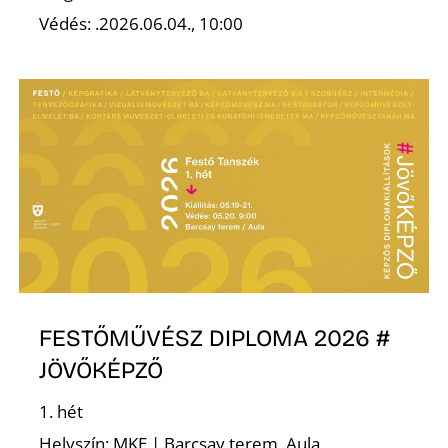
Védés: .2026.06.04., 10:00
Z
FESTŐMŰVÉSZ DIPLOMA 2026 #
JÖVŐKÉPZŐ
1. hét
Helyszín: MKE | Barcsay terem, Aula