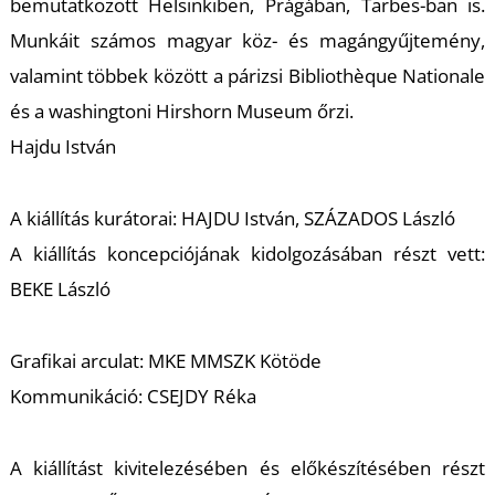
bemutatkozott Helsinkiben, Prágában, Tarbes-ban is.
S
Munkáit számos magyar köz- és magángyűjtemény,
valamint többek között a párizsi Bibliothèque Nationale
és a washingtoni Hirshorn Museum őrzi.
Hajdu István
A kiállítás kurátorai: HAJDU István, SZÁZADOS László
A kiállítás koncepciójának kidolgozásában részt vett:
BEKE László
Grafikai arculat: MKE MMSZK Kötöde
Kommunikáció: CSEJDY Réka
A kiállítást kivitelezésében és előkészítésében részt