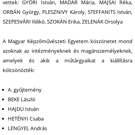
vettek: GYŐRI István, MADÁR Mária, MAJSAI Réka,
ORBÁN György, PLESZNIVY Károly, STEFFANITS István,
SZEPESVÁRI Ildikó, SZOKÁN Erika, ZELENÁK Orsolya
A Magyar Képzőművészeti Egyetem köszönetet mond
azoknak az intézményeknek és magánszemélyeknek,
amelyek és akik a műtárgyaikat a kiállításra
kölcsönözték:
A. gyűjtemény
BEKE László
HAJDU István
HETÉNYI Csaba
LENGYEL András