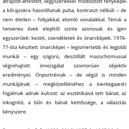
átrajzolt-átfestett, vegyszerekkel módosított fényképei
a kőrajzokra hasonlítanak puha, kontraszt nélküli ‒ de
nem életlen ‒ foltjaikkal, elomló vonalaikkal. Témái a
hetvenes évek elejétől szinte azonosak és igen
egyszerűek: kezek, csendéletek és önarcképek. 1976-
L
77-óta készített önarcképei ‒ legismertebb és legjobb
munkái ‒ egy szigorú, desztillált mazochizmussal
végrehajtott önvizsgálat szomorúan objektív
eredményei. Önportréinak ‒ de végül is minden
munkájának ‒ megközelítéséhez a kierkegaard-i
fogalmak adnak kulcsot: az esztétikaivá tett bánat, az
inkognitó, a bűn és bánat kettőssége, a választás
kényszere.