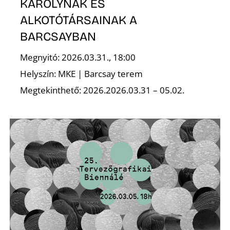
K
KÁROLYNAK ÉS
ALKOTÓTÁRSAINAK A
BARCSAYBAN
Megnyitó: 2026.03.31., 18:00
Helyszín: MKE | Barcsay terem
Megtekinthető: 2026.2026.03.31 – 05.02.