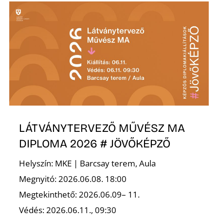
T
A
LÁTVÁNYTERVEZŐ MŰVÉSZ MA
DIPLOMA 2026 # JÖVŐKÉPZŐ
Helyszín: MKE | Barcsay terem, Aula
Megnyitó: 2026.06.08. 18:00
Megtekinthető: 2026.06.09– 11.
Védés: 2026.06.11., 09:30