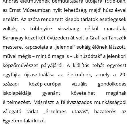
T
András életművének bemutatására utoljára 1998-ban,
az Ernst Múzeumban nyílt lehetőség, majd’ húsz évvel
ezelőtt. Az azóta rendezett kisebb tárlatok esetlegesek
voltak, s többnyire visszhang nélkül maradtak.
Baranyay közel két évtizeden át volt a Grafikai Tanszék
mestere, kapcsolata a „jelennel” sokáig élőnek látszott,
művei mégis – mint ő maga is – „kihúzódtak” a jelenkori
képzőművészet pályájáról. A kiállítás tehát egyrészt
egyfajta újraszituálása az életműnek, amely a 20.
századi közép-európai vizuális gondolkodás
iskolapéldája gyanánt követelhet magának
értelmezést. Másrészt a félévszázados munkásságból
válogató tárlat „érzelmes utazás”, hazatérés az
Egyetem falai közé.