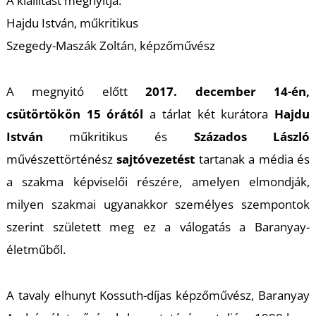
K
A kiállítást megnyitja:
Hajdu István, műkritikus
Szegedy-Maszák Zoltán, képzőművész
A megnyitó előtt
2017. december 14-én,
csütörtökön 15 órától
a tárlat két kurátora
Hajdu
István
műkritikus és
Százados László
művészettörténész
sajtóvezetést
tartanak a média és
a szakma képviselői részére, amelyen elmondják,
milyen szakmai ugyanakkor személyes szempontok
szerint született meg ez a válogatás a Baranyay-
életműből.
A tavaly elhunyt Kossuth-díjas képzőművész, Baranyay