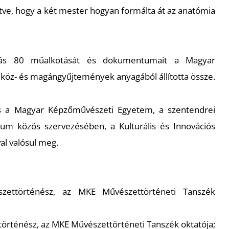
ve, hogy a két mester hogyan formálta át az anatómia
lítás 80 műalkotását és dokumentumait a Magyar
öz- és magángyűjtemények anyagából állította össze.
tás a Magyar Képzőművészeti Egyetem, a szentendrei
m közös szervezésében, a Kulturális és Innovációs
l valósul meg.
zettörténész, az MKE Művészettörténeti Tanszék
történész, az MKE Művészettörténeti Tanszék oktatója;