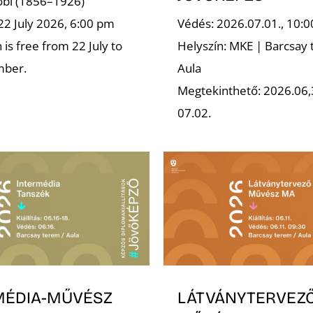
robl (1856–1926)
22 July 2026, 6:00 pm
Védés: 2026.07.01., 10:0
is free from 22 July to
Helyszín: MKE | Barcsay 
mber.
Aula
Megtekinthető: 2026.06,
07.02.
MÉDIA-MŰVÉSZ
LÁTVÁNYTERVEZ