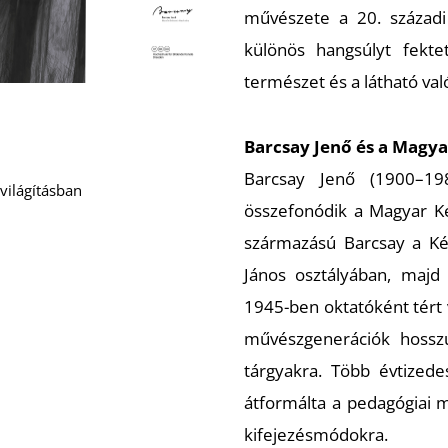
művészete a 20. századi 
különös hangsúlyt fekte
természet és a látható va
Barcsay Jenő és a Magy
Barcsay Jenő (1900–19
világításban
összefonódik a Magyar Ké
származású Barcsay a K
János osztályában, majd 
1945-ben oktatóként tért 
művészgenerációk hosszú
tárgyakra. Több évtized
átformálta a pedagógiai m
kifejezésmódokra.