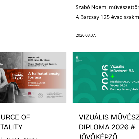
Szabó Noémi művészettör
A Barcsay 125 évad szakma
2026.08.07.
OURCE OF
VIZUÁLIS MŰVÉSZ
TALITY
DIPLOMA 2026 #
JÖVŐKÉPZŐ