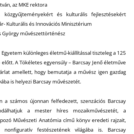
stván, az MKE rektora
közgyűjteményekért és kulturális fejlesztésekért
ár- Kulturális és Innovációs Minisztérium
 György művészettörténész
gyetem különleges életmű-kiállítással tiszteleg a 125
 előtt. A
Tökéletes egyensúly – Barcsay Jenő életműve
árlat amellett, hogy bemutatja a művész igen gazdag
vába is helyezi Barcsay művészetét.
án a számos újonnan felfedezett, szenzációs Barcsay
sodálhatjuk a mester híres mozaikművészetét, a
lapozó
Művészeti Anatómia
című könyv eredeti rajzait,
k nonfiguratív festészetének világába is. Barcsay