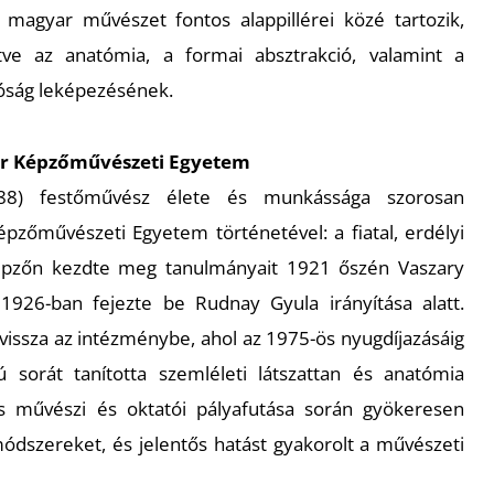
magyar művészet fontos alappillérei közé tartozik,
tve az anatómia, a formai absztrakció, valamint a
lóság leképezésének.
ar Képzőművészeti Egyetem
88) festőművész élete és munkássága szorosan
pzőművészeti Egyetem történetével: a fiatal, erdélyi
épzőn kezdte meg tanulmányait 1921 őszén Vaszary
1926-ban fejezte be Rudnay Gyula irányítása alatt.
vissza az intézménybe, ahol az 1975-ös nyugdíjazásáig
 sorát tanította szemléleti látszattan és anatómia
es művészi és oktatói pályafutása során gyökeresen
ódszereket, és jelentős hatást gyakorolt a művészeti