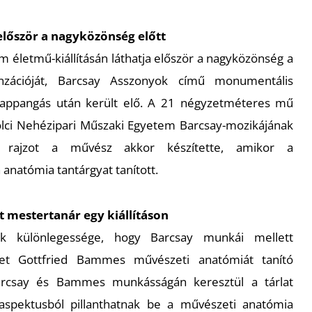
először a nagyközönség előtt
életmű-kiállításán láthatja először a nagyközönség a
nzációját, Barcsay
Asszonyok
című monumentális
 lappangás után került elő. A 21 négyzetméteres mű
olci Nehézipari Műszaki Egyetem Barcsay-mozikájának
s rajzot a művész akkor készítette, amikor a
anatómia tantárgyat tanított.
 mestertanár egy kiállításon
sik különlegessége, hogy Barcsay munkái mellett
et Gottfried Bammes művészeti anatómiát tanító
Barcsay és Bammes munkásságán keresztül a tárlat
 aspektusból pillanthatnak be a művészeti anatómia