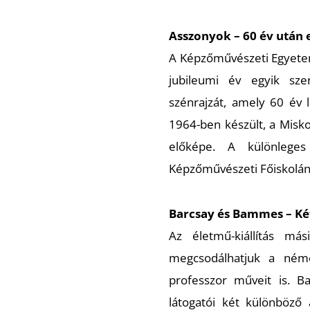
Asszonyok
– 60 év után 
A Képzőművészeti Egyetem 
jubileumi év egyik sze
szénrajzát, amely 60 év
1964-ben készült, a Misk
előképe. A különlege
Képzőművészeti Főiskolán 
Barcsay és Bammes – Két
Az életmű-kiállítás má
megcsodálhatjuk a ném
professzor műveit is. 
látogatói két különböző