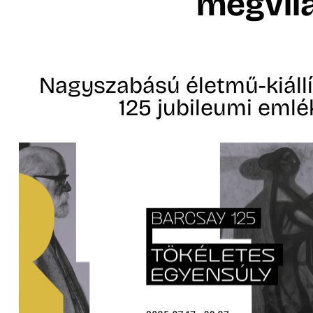
megvil
Nagyszabású életmű-kiáll
125 jubileumi eml