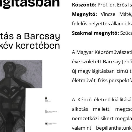
ágításban
Köszöntő:
Prof. dr. Erős I
Megnyitó:
Vincze Máté, 
felelős helyettes államtitk
Szakmai megnyitó:
Szücs
ítás a Barcsay
ékév keretében
A Magyar Képzőművészeti E
éve született Barcsay Jenő
új megvilágításban
című t
életművét, friss perspektí
A Képző életmű-kiállítás
alkotás mellett, megc
nemzetközi sikert mega
valamint bepillanthatun