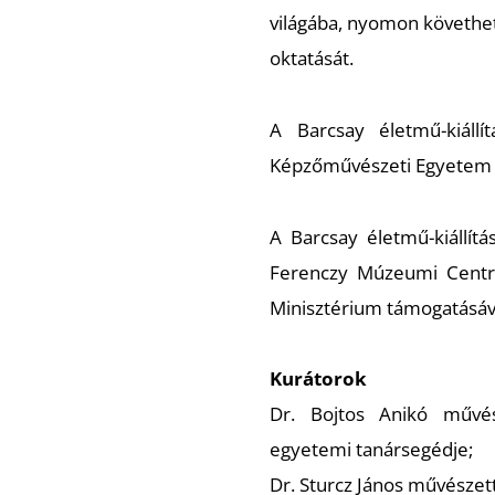
világába, nyomon követhet
oktatását.
A Barcsay életmű-kiál
Képzőművészeti Egyetem k
A Barcsay életmű-kiállí
Ferenczy Múzeumi Centru
Minisztérium támogatásáva
Kurátorok
Dr. Bojtos Anikó művés
egyetemi tanársegédje;
Dr. Sturcz János művészet