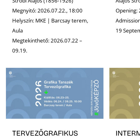
Strobl Alajos (1856-1926)
Alajos St
Megnyitó: 2026.07.22., 18:00
Opening: 
Helyszín: MKE | Barcsay terem,
Admission 
Aula
19 Septe
Megtekinthető: 2026.07.22 –
09.19.
TERVEZŐGRAFIKUS
INTER