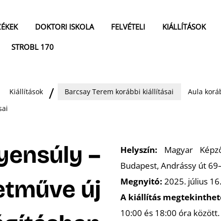
ZÉKEK
DOKTORI ISKOLA
FELVÉTELI
KIÁLLÍTÁSOK
STROBL 170
Kiállítások
Barcsay Terem korábbi kiállításai
Aula koráb
sai
yensúly –
Helyszín:
Magyar Képzőm
Budapest, Andrássy út 69–
etműve új
Megnyitó:
2025. július 16
A kiállítás megtekinthet
10:00 és 18:00 óra között.