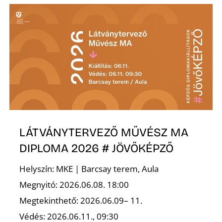
É
LÁTVÁNYTERVEZŐ MŰVÉSZ MA
DIPLOMA 2026 # JÖVŐKÉPZŐ
Helyszín: MKE | Barcsay terem, Aula
Megnyitó: 2026.06.08. 18:00
Megtekinthető: 2026.06.09– 11.
Védés: 2026.06.11., 09:30