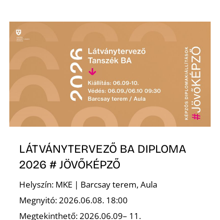
K
LÁTVÁNYTERVEZŐ BA DIPLOMA
2026 # JÖVŐKÉPZŐ
Helyszín: MKE | Barcsay terem, Aula
Megnyitó: 2026.06.08. 18:00
Megtekinthető: 2026.06.09– 11.