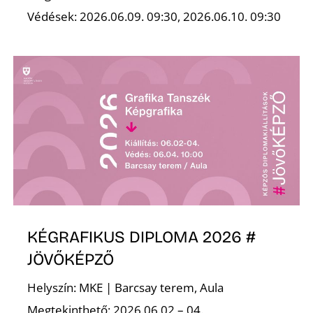
E
Védések: 2026.06.09. 09:30, 2026.06.10. 09:30
K
KÉGRAFIKUS DIPLOMA 2026 #
JÖVŐKÉPZŐ
Helyszín: MKE | Barcsay terem, Aula
Megtekinthető: 2026.06.02 – 04.