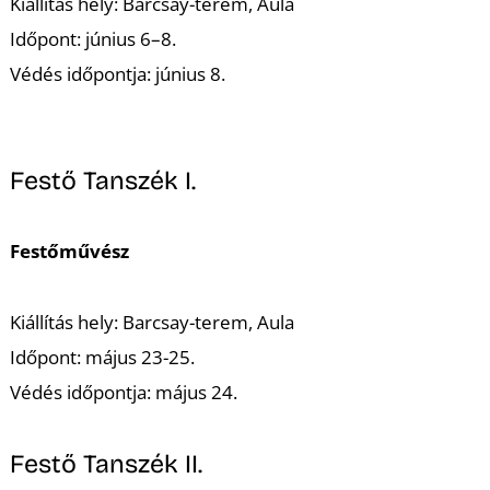
U
Kiállítás hely: Barcsay-terem, Aula
Időpont: június 6–8.
Védés időpontja: június 8.
Festő Tanszék I.
Á
Festőművész
Kiállítás hely: Barcsay-terem, Aula
Időpont: május 23-25.
Védés időpontja: május 24.
Festő Tanszék II.