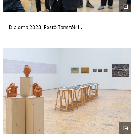
É
Diploma 2023, Festő Tanszék II.
P