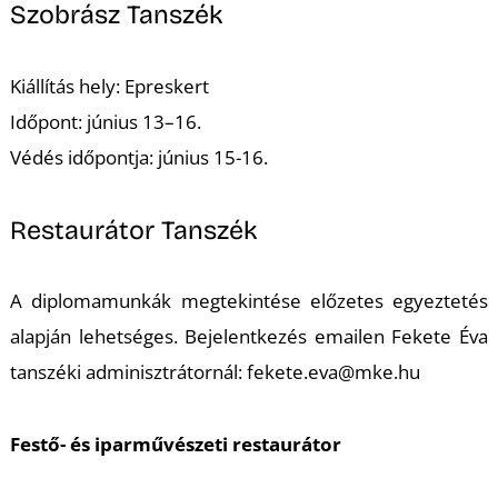
Szobrász Tanszék
Kiállítás hely: Epreskert
I
Időpont: június 13–16.
Védés időpontja: június 15-16.
Restaurátor Tanszék
A diplomamunkák megtekintése előzetes egyeztetés
alapján lehetséges. Bejelentkezés emailen Fekete Éva
tanszéki adminisztrátornál: fekete.eva@mke.hu
Festő- és iparművészeti restaurátor