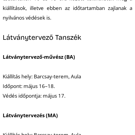
K
kiállítások, illetve ebben az időtartamban zajlanak a
nyilvános védések is.
Látványtervező Tanszék
Látványtervező-művész (BA)
Kiállítás hely: Barcsay-terem, Aula
Időpont: május 16–18.
Védés időpontja: május 17.
Látványtervezés (MA)
Kiállítás hely: Barcsay-terem, Aula