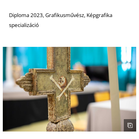
Diploma 2023, Grafikusművész, Képgrafika
specializáció
Z