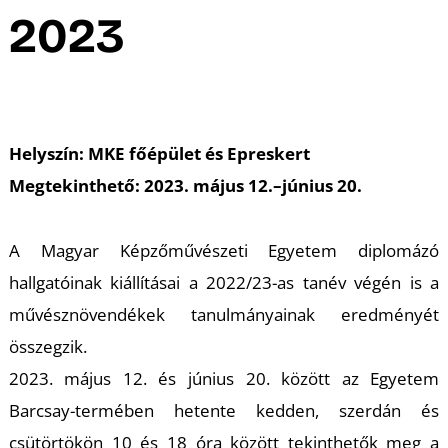
A
2023
Helyszín: MKE főépület és Epreskert
Megtekinthető: 2023. május 12.–június 20.
A Magyar Képzőművészeti Egyetem diplomázó
hallgatóinak kiállításai a 2022/23-as tanév végén is a
művésznövendékek tanulmányainak eredményét
összegzik.
2023. május 12. és június 20. között az Egyetem
Barcsay-termében hetente kedden, szerdán és
csütörtökön 10 és 18 óra között tekinthetők meg a