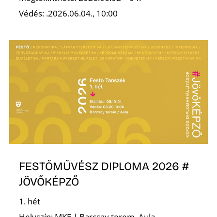
Védés: .2026.06.04., 10:00
FESTŐMŰVÉSZ DIPLOMA 2026 #
JÖVŐKÉPZŐ
1. hét
Helyszín: MKE | Barcsay terem, Aula