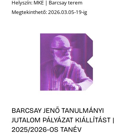
T
Helyszín: MKE | Barcsay terem
Megtekinthető: 2026.03.05-19-ig
A
BARCSAY JENŐ TANULMÁNYI
JUTALOM PÁLYÁZAT KIÁLLÍTÁST |
2025/2026-OS TANÉV