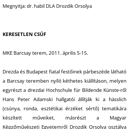
K
Megnyitja: dr. habil DLA Drozdik Orsolya
KERESETLEN CSÚF
MKE Barcsay terem, 2011. április 5-15.
Drezda és Budapest fiatal festőinek párbeszéde látható
a Barcsay teremben nyíló kéthetes kiállításon, melyen
egyrészt a drezdai Hochschule für Bildende Künste-ről
Hans Peter Adamski hallgatói állítják ki a
hässlich
(csúnya, ronda, esztétikai érzéket sértő) tematikára
készített műveiket, másrészt a Magyar
Képzőművészeti Egyetemről Drozdik Orsolya osztálya