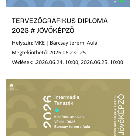
É
TERVEZŐGRAFIKUS DIPLOMA
2026 # JÖVŐKÉPZŐ
Helyszín: MKE | Barcsay terem, Aula
Megtekinthető: 2026.06.23– 25.
Védések: .2026.06.24. 10:00, 2026.06.25. 10:00
P