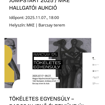
É
JUMPSTART 2025 / MKE
HALLGATÓI AUKCIÓ
Időpont: 2025.11.07., 18:00
Helyszín: MKE | Barcsay terem
TÖKÉLETES EGYENSÚLY –