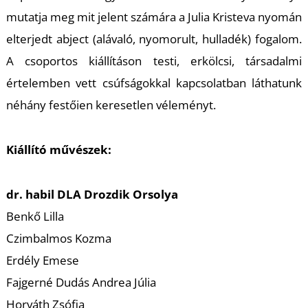
T
mutatja meg mit jelent számára a Julia Kristeva nyomán
elterjedt
abject
(alávaló, nyomorult, hulladék) fogalom.
A csoportos kiállításon testi, erkölcsi, társadalmi
értelemben vett csúfságokkal kapcsolatban láthatunk
néhány festőien keresetlen véleményt.
Kiállító művészek:
dr. habil DLA Drozdik Orsolya
Benkő Lilla
Czimbalmos Kozma
Erdély Emese
Fajgerné Dudás Andrea Júlia
Horváth Zsófia