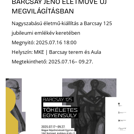
K
BARCSAY JENŐ ÉLETMŰVE ÚJ
MEGVILÁGÍTÁSBAN
Nagyszabású életmű-kiállítás a Barcsay 125
jubileumi emlékév keretében
Megnyitó: 2025.07.16 18:00
Helyszín: MKE | Barcsay terem és Aula
Megtekinthető: 2025.07.16– 09.27.