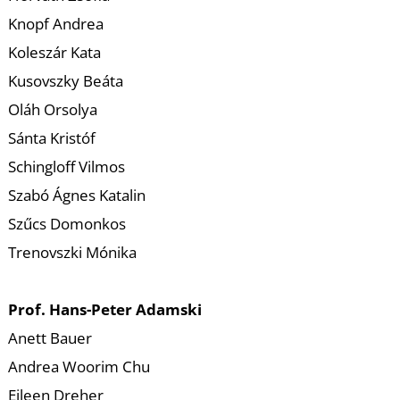
U
Knopf Andrea
Koleszár Kata
Kusovszky Beáta
Oláh Orsolya
Sánta Kristóf
Schingloff Vilmos
Á
Szabó Ágnes Katalin
Szűcs Domonkos
Trenovszki Mónika
Prof. Hans-Peter Adamski
Anett Bauer
Andrea Woorim Chu
Eileen Dreher