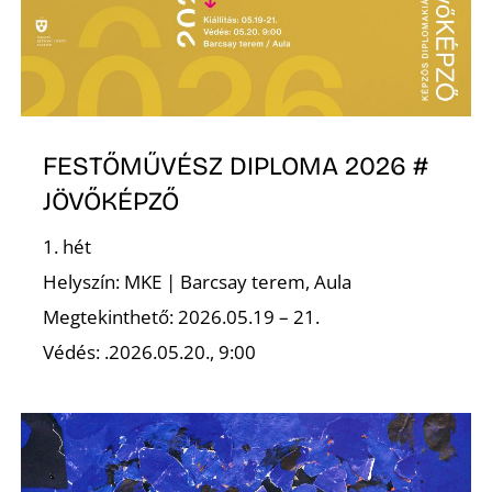
L
FESTŐMŰVÉSZ DIPLOMA 2026 #
JÖVŐKÉPZŐ
1. hét
Helyszín: MKE | Barcsay terem, Aula
Megtekinthető: 2026.05.19 – 21.
Védés: .2026.05.20., 9:00