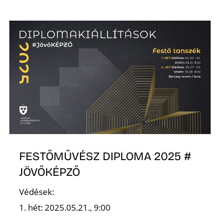
K
FESTŐMŰVÉSZ DIPLOMA 2025 #
JÖVŐKÉPZŐ
Védések:
1. hét: 2025.05.21., 9:00