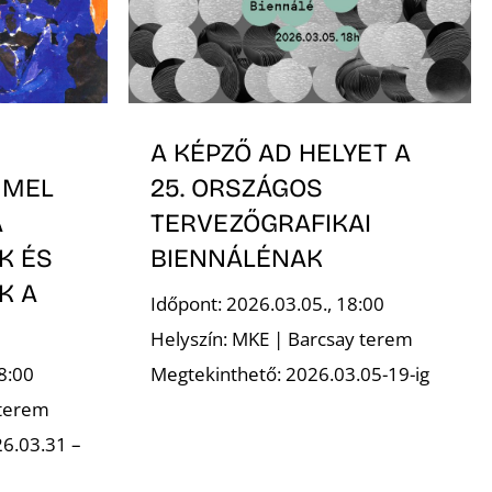
A KÉPZŐ AD HELYET A
MMEL
25. ORSZÁGOS
A
TERVEZŐGRAFIKAI
K ÉS
BIENNÁLÉNAK
K A
Időpont: 2026.03.05., 18:00
Helyszín: MKE | Barcsay terem
8:00
Megtekinthető: 2026.03.05-19-ig
 terem
6.03.31 –