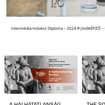
Intermédia-művész Diploma – 2024 # JövőKÉPZŐ 
A HALHATATLANSÁG
THE S