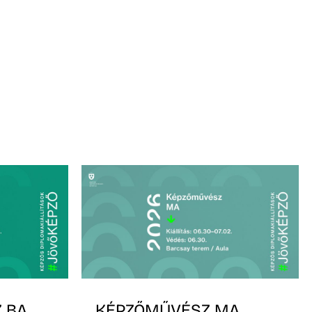
 BA
KÉPZŐMŰVÉSZ MA