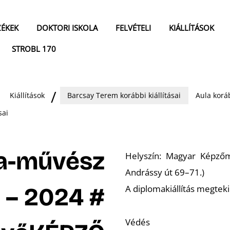
ZÉKEK
DOKTORI ISKOLA
FELVÉTELI
KIÁLLÍTÁSOK
STROBL 170
Kiállítások
Barcsay Terem korábbi kiállításai
Aula koráb
sai
a-művész
Helyszín: Magyar Képző
Andrássy út 69–71.)
 – 2024 #
A diplomakiállítás megteki
Védés