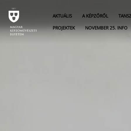
AKTUÁLIS
A KÉPZŐRŐL
TANS
PROJEKTEK
NOVEMBER 25. INFO