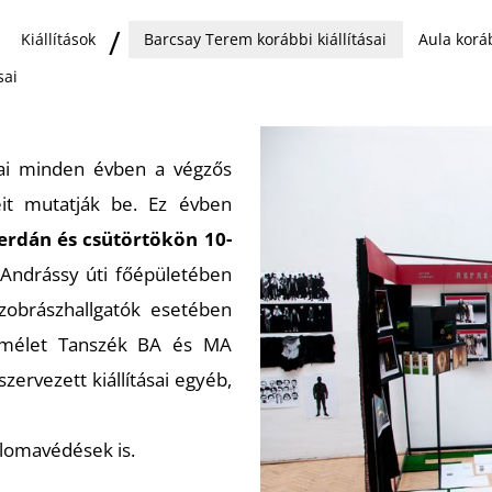
Kiállítások
Barcsay Terem korábbi kiállításai
Aula koráb
sai
ai minden évben a végzős
eit mutatják be. Ez évben
zerdán és csütörtökön 10-
 Andrássy úti főépületében
zobrászhallgatók esetében
elmélet Tanszék BA és MA
ervezett kiállításai egyéb,
iplomavédések is.