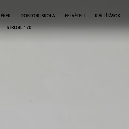
ZÉKEK
DOKTORI ISKOLA
FELVÉTELI
KIÁLLÍTÁSOK
STROBL 170