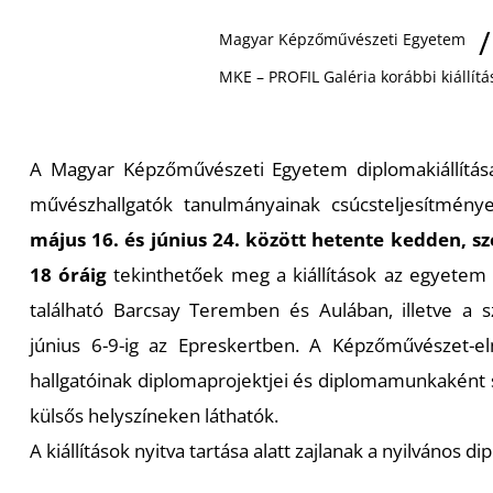
Magyar Képzőművészeti Egyetem
MKE – PROFIL Galéria korábbi kiállítá
A Magyar Képzőművészeti Egyetem diplomakiállítás
művészhallgatók tanulmányainak csúcsteljesítmény
május 16. és június 24. között hetente kedden, s
18 óráig
tekinthetőek meg a kiállítások az egyetem
található Barcsay Teremben és Aulában, illetve a s
június 6-9-ig az Epreskertben. A Képzőművészet-
hallgatóinak diplomaprojektjei és diplomamunkaként sz
külsős helyszíneken láthatók.
A kiállítások nyitva tartása alatt zajlanak a nyilvános d