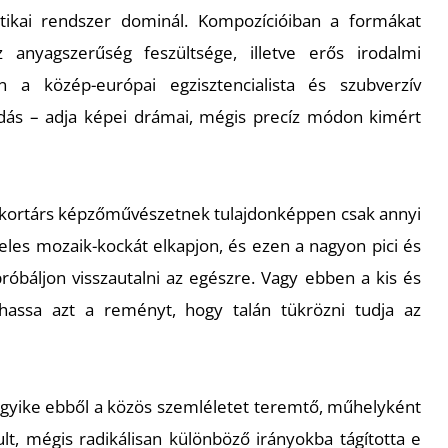
ikai rendszer dominál. Kompozícióiban a formákat
z anyagszerűség feszültsége, illetve erős irodalmi
 a közép-európai egzisztencialista és szubverzív
dás – adja képei drámai, mégis precíz módon kimért
 kortárs képzőművészetnek tulajdonképpen csak annyi
teles mozaik-kockát elkapjon, és ezen a nagyon pici és
próbáljon visszautalni az egészre. Vagy ebben a kis és
lhassa azt a reményt, hogy talán tükrözni tudja az
egyike ebből a közös szemléletet teremtő, műhelyként
ult, mégis radikálisan különböző irányokba tágította e