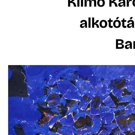
Klimó Kár
alkotótá
Ba