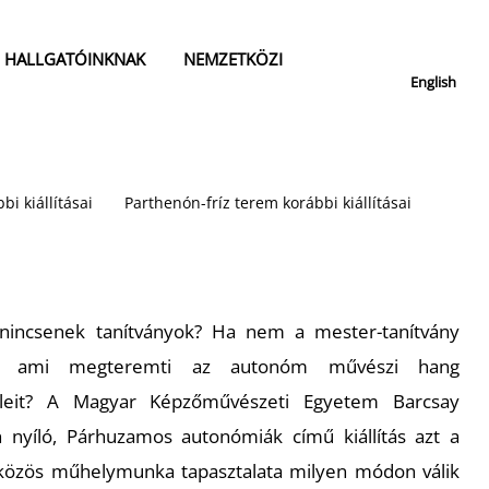
HALLGATÓINKNAK
NEMZETKÖZI
English
bi kiállításai
Parthenón-fríz terem korábbi kiállításai
nincsenek tanítványok? Ha nem a mester-tanítvány
z, ami megteremti az autonóm művészi hang
eleit? A Magyar Képzőművészeti Egyetem Barcsay
 nyíló,
Párhuzamos autonómiák
című kiállítás azt a
a közös műhelymunka tapasztalata milyen módon válik