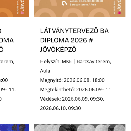
Ő
LÁTVÁNYTERVEZŐ BA
LOMA
DIPLOMA 2026 #
Ő
JÖVŐKÉPZŐ
terem,
Helyszín: MKE | Barcsay terem,
Aula
8:00
Megnyitó: 2026.06.08. 18:00
09– 11.
Megtekinthető: 2026.06.09– 11.
0
Védések: 2026.06.09. 09:30,
2026.06.10. 09:30