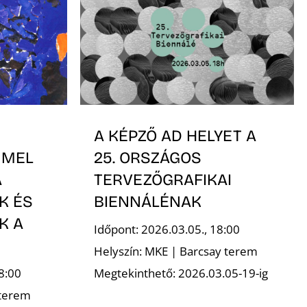
A KÉPZŐ AD HELYET A
MMEL
25. ORSZÁGOS
A
TERVEZŐGRAFIKAI
K ÉS
BIENNÁLÉNAK
K A
Időpont: 2026.03.05., 18:00
Helyszín: MKE | Barcsay terem
8:00
Megtekinthető: 2026.03.05-19-ig
 terem