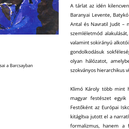
A tárlat az idén kilencve
Baranyai Levente, Batyk
Antal és Navratil Judit –
szemléletmód alakulását
valamint sokirányú alkotó
gondolkodásuk sokféleség
olyan hálózatot, amelyb
sai a Barcsayban
szokványos hierarchikus vi
Klimó Károly több mint 
magyar festészet egyik 
Festőként az Európai Isk
kitágítva jutott el a narr
formalizmus, hanem a f