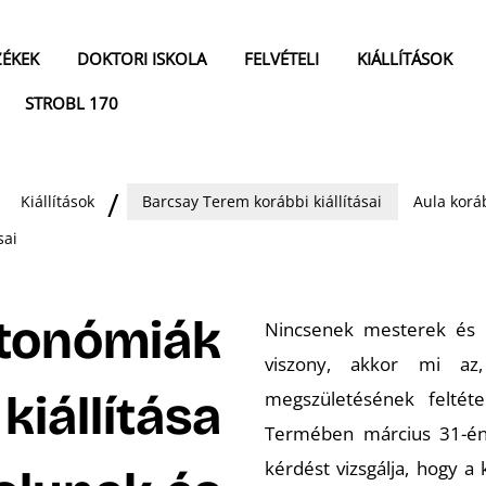
ZÉKEK
DOKTORI ISKOLA
FELVÉTELI
KIÁLLÍTÁSOK
STROBL 170
Kiállítások
Barcsay Terem korábbi kiállításai
Aula koráb
sai
tonómiák
Nincsenek mesterek és 
viszony, akkor mi a
kiállítása
megszületésének feltét
Termében március 31-én
kérdést vizsgálja, hogy 