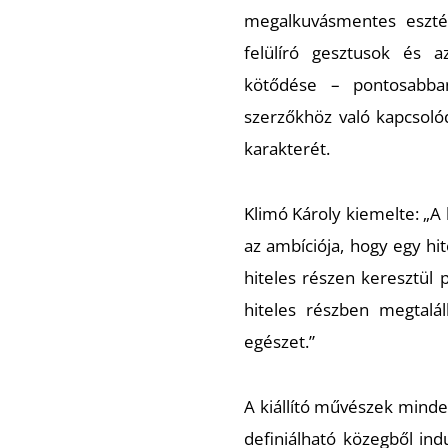
megalkuvásmentes esztét
felülíró gesztusok és a
kötődése – pontosabban
szerzőkhöz való kapcsoló
karakterét.
Klimó Károly kiemelte:
„A
az ambíciója, hogy egy hi
hiteles részen keresztül 
hiteles részben megtalá
egészet.”
A kiállító művészek mind
definiálható közegből ind