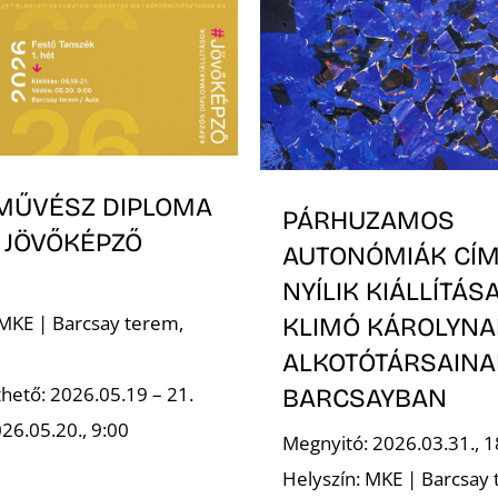
MŰVÉSZ DIPLOMA
PÁRHUZAMOS
 JÖVŐKÉPZŐ
AUTONÓMIÁK CÍ
NYÍLIK KIÁLLÍTÁS
 MKE | Barcsay terem,
KLIMÓ KÁROLYNA
ALKOTÓTÁRSAINA
hető: 2026.05.19 – 21.
BARCSAYBAN
26.05.20., 9:00
Megnyitó: 2026.03.31., 1
Helyszín: MKE | Barcsay