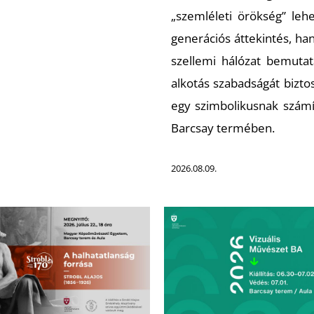
„szemléleti örökség” lehe
generációs áttekintés, ha
szellemi hálózat bemuta
alkotás szabadságát bizt
egy szimbolikusnak szám
Barcsay termében.
2026.08.09.