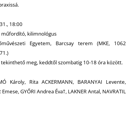
praxissá.
31., 18:00
, műfordító, kilimnológus
művészeti Egyetem, Barcsay terem (MKE, 1062
71.)
ig tekinthető meg, keddtől szombatig 10-18 óra között.
Ó Károly, Rita ACKERMANN, BARANYAI Levente,
Emese, GYŐRI Andrea Éva†, LAKNER Antal, NAVRATIL