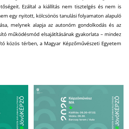
tőségeit. Ezáltal a kiállítás nem tisztelgés és nem is
nem egy nyitott, kölcsönös tanulási folyamaton alapuló
tása, melynek alapja az autonóm gondolkodás és az
osító működésmód elsajátításának gyakorlata – mindez
ító közös térben, a Magyar Képzőművészeti Egyetem