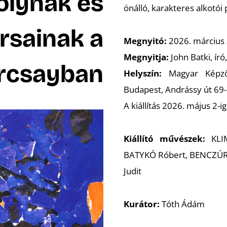
olynak és
önálló, karakteres alkotói 
rsainak a
Megnyitó:
2026. március 
Megnyitja:
John Batki, író
rcsayban
Helyszín:
Magyar Képző
Budapest, Andrássy út 69-
A kiállítás 2026. május 2-
Kiállító művészek:
KLIM
BATYKÓ Róbert, BENCZÚR 
Judit
Kurátor:
Tóth Ádám