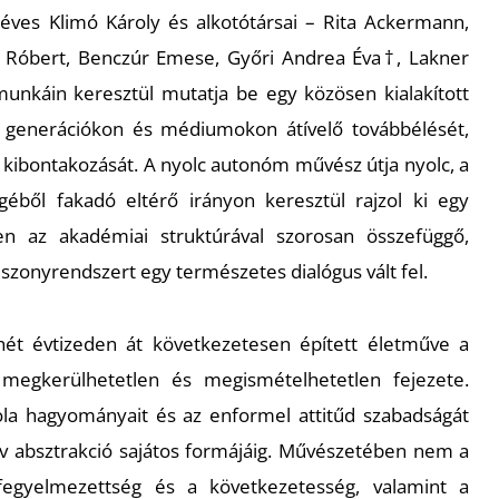
néves Klimó Károly és alkotótársai – Rita Ackermann,
ó Róbert, Benczúr Emese, Győri Andrea Éva†, Lakner
 munkáin keresztül mutatja be egy közösen kialakított
, generációkon és médiumokon átívelő továbbélését,
i kibontakozását. A nyolc autonóm művész útja nyolc, a
éből fakadó eltérő irányon keresztül rajzol ki egy
en az akadémiai struktúrával szorosan összefüggő,
szonyrendszert egy természetes dialógus vált fel.
hét évtizeden át következetesen épített életműve a
megkerülhetetlen és megismételhetetlen fejezete.
ola hagyományait és az enformel attitűd szabadságát
atív absztrakció sajátos formájáig. Művészetében nem a
egyelmezettség és a következetesség, valamint a