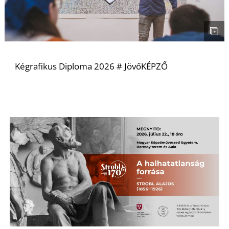
Kégrafikus Diploma 2026 # JövőKÉPZŐ
L