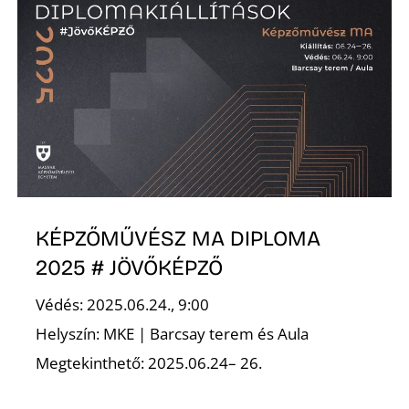
E
KÉPZŐMŰVÉSZ MA DIPLOMA
K
2025 # JÖVŐKÉPZŐ
Védés: 2025.06.24., 9:00
Helyszín: MKE | Barcsay terem és Aula
Megtekinthető: 2025.06.24– 26.