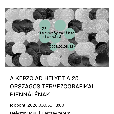
L
A KÉPZŐ AD HELYET A 25.
ORSZÁGOS TERVEZŐGRAFIKAI
BIENNÁLÉNAK
Időpont: 2026.03.05., 18:00
Helyszín: MKE | Barcsay terem