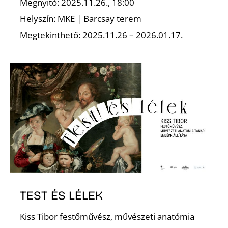
T
Megnyitó: 2025.11.26., 18:00
Helyszín: MKE | Barcsay terem
Megtekinthető: 2025.11.26 – 2026.01.17.
A
TEST ÉS LÉLEK
Kiss Tibor festőművész, művészeti anatómia