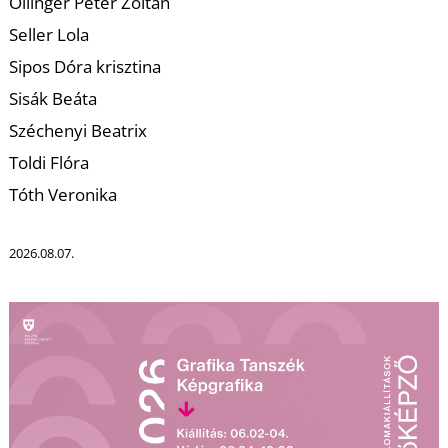
T
Öllinger Peter Zoltán
Seller Lola
Sipos Dóra krisztina
Sisák Beáta
Széchenyi Beatrix
Toldi Flóra
Tóth Veronika
2026.08.07.