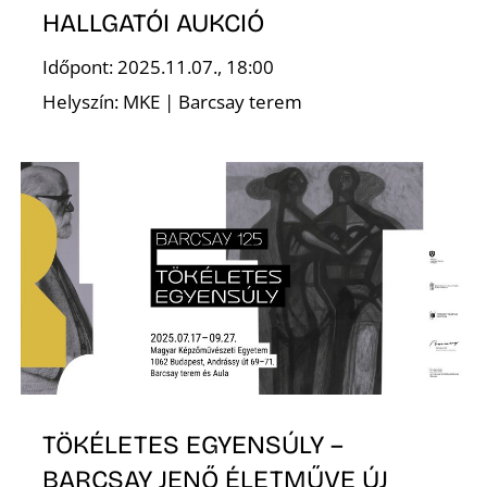
HALLGATÓI AUKCIÓ
Időpont: 2025.11.07., 18:00
Helyszín: MKE | Barcsay terem
S
TÖKÉLETES EGYENSÚLY –
BARCSAY JENŐ ÉLETMŰVE ÚJ