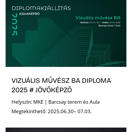
K
VIZUÁLIS MŰVÉSZ BA DIPLOMA
2025 # JÖVŐKÉPZŐ
Helyszín: MKE | Barcsay terem és Aula
Megtekinthető: 2025.06.30– 07.03.