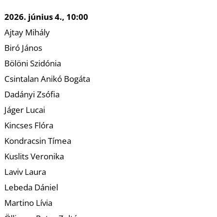
K
2026. június 4., 10:00
Ajtay Mihály
Biró János
Bölöni Szidónia
Csintalan Anikó Bogáta
Dadányi Zsófia
Jáger Lucai
Kincses Flóra
Kondracsin Tímea
Kuslits Veronika
Laviv Laura
Lebeda Dániel
Martino Lívia