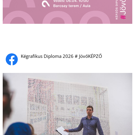
U
Kégrafikus Diploma 2026 # JövőKÉPZŐ
Á