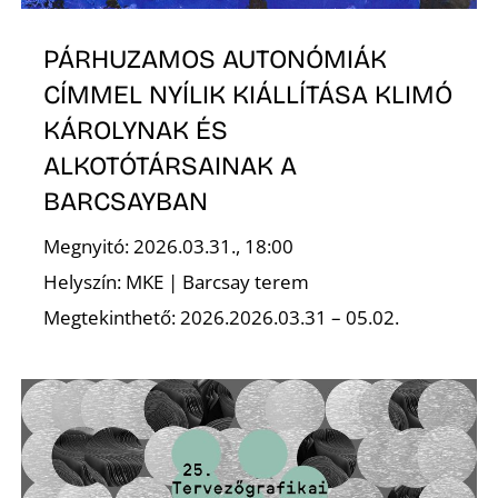
T
PÁRHUZAMOS AUTONÓMIÁK
CÍMMEL NYÍLIK KIÁLLÍTÁSA KLIMÓ
KÁROLYNAK ÉS
ALKOTÓTÁRSAINAK A
BARCSAYBAN
Megnyitó: 2026.03.31., 18:00
A
Helyszín: MKE | Barcsay terem
Megtekinthető: 2026.2026.03.31 – 05.02.