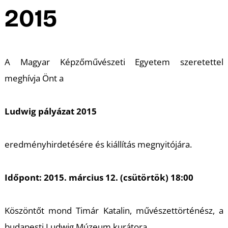
A
2015
A Magyar Képzőművészeti Egyetem szeretettel
meghívja Önt a
Ludwig pályázat 2015
eredményhirdetésére és kiállítás megnyitójára.
Időpont: 2015. március 12. (csütörtök) 18:00
Köszöntőt mond Timár Katalin, művészettörténész, a
budapesti Ludwig Múzeum kurátora