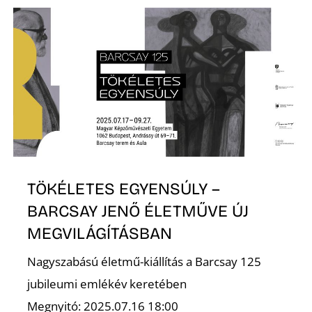
E
K
TÖKÉLETES EGYENSÚLY –
BARCSAY JENŐ ÉLETMŰVE ÚJ
MEGVILÁGÍTÁSBAN
Nagyszabású életmű-kiállítás a Barcsay 125
jubileumi emlékév keretében
Megnyitó: 2025.07.16 18:00