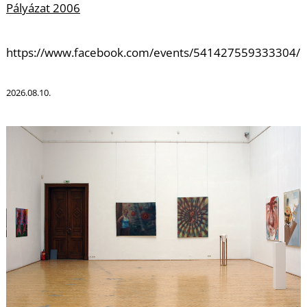
Pályázat 2006
S
https://www.facebook.com/events/541427559333304/
2026.08.10.