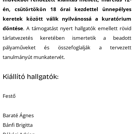
T
én, csütörtökön 18 órai kezdettel ünnepélyes
keretek között válik nyilvánossá a kuratórium
döntése
. A támogatást nyert hallgatók emellett rövid
tárlatvezetés keretében ismertetik a beadott
pályaműveket és összefoglalják a tervezett
tanulmányút munkatervét.
Kiállító hallgatók:
Festő
Baraté Ágnes
Bánfi Brigitta