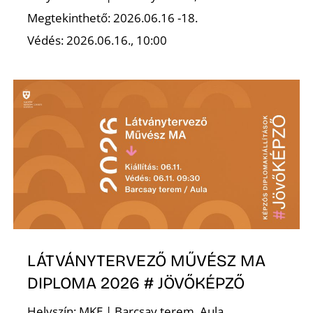
Megtekinthető: 2026.06.16 -18.
R
Védés: 2026.06.16., 10:00
LÁTVÁNYTERVEZŐ MŰVÉSZ MA
DIPLOMA 2026 # JÖVŐKÉPZŐ
Helyszín: MKE | Barcsay terem, Aula