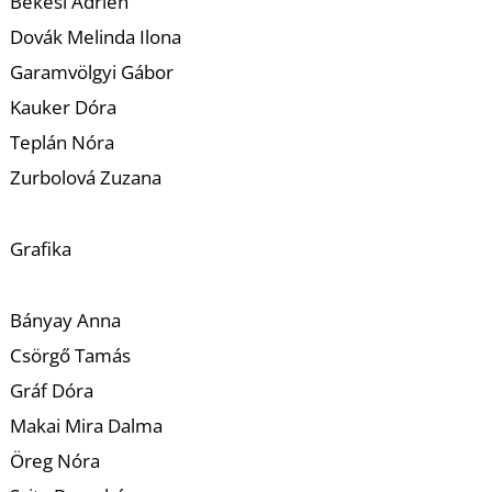
U
Békési Adrien
Dovák Melinda Ilona
Garamvölgyi Gábor
Kauker Dóra
Teplán Nóra
Zurbolová Zuzana
Á
Grafika
Bányay Anna
Csörgő Tamás
Gráf Dóra
Makai Mira Dalma
Öreg Nóra