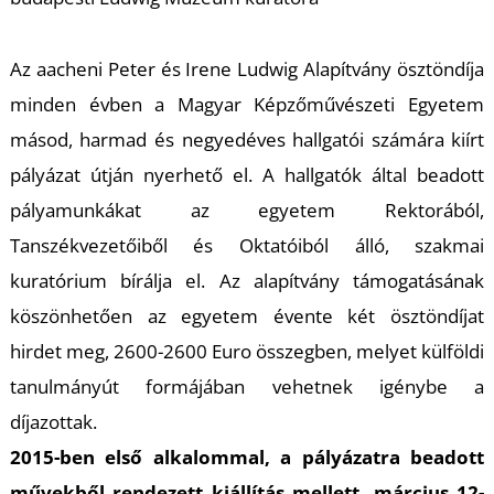
K
Az aacheni Peter és Irene Ludwig Alapítvány ösztöndíja
minden évben a Magyar Képzőművészeti Egyetem
másod, harmad és negyedéves hallgatói számára kiírt
pályázat útján nyerhető el. A hallgatók által beadott
pályamunkákat az egyetem Rektorából,
Tanszékvezetőiből és Oktatóiból álló, szakmai
kuratórium bírálja el. Az alapítvány támogatásának
köszönhetően az egyetem évente két ösztöndíjat
hirdet meg, 2600-2600 Euro összegben, melyet külföldi
tanulmányút formájában vehetnek igénybe a
díjazottak.
2015-ben első alkalommal, a pályázatra beadott
művekből rendezett kiállítás mellett, március 12-