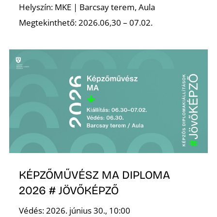
É
Helyszín: MKE | Barcsay terem, Aula
Megtekinthető: 2026.06,30 – 07.02.
P
KÉPZŐMŰVÉSZ MA DIPLOMA
2026 # JÖVŐKÉPZŐ
Védés: 2026. június 30., 10:00