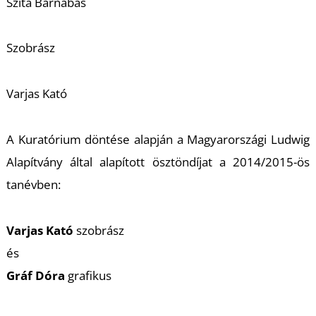
Szita Barnabás
Szobrász
Varjas Kató
L
A Kuratórium döntése alapján a Magyarországi Ludwig
Alapítvány által alapított ösztöndíjat a 2014/2015-ös
tanévben:
Varjas Kató
szobrász
és
Gráf Dóra
grafikus