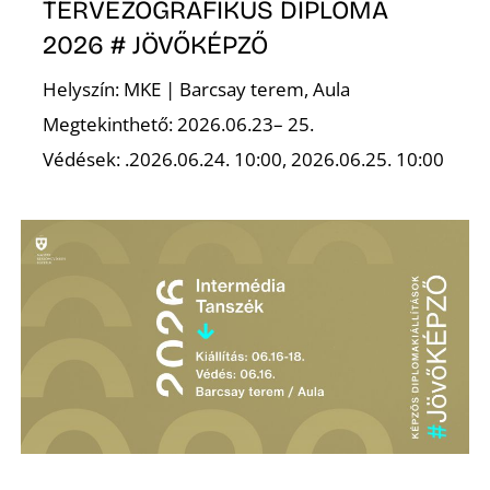
É
TERVEZŐGRAFIKUS DIPLOMA
2026 # JÖVŐKÉPZŐ
Helyszín: MKE | Barcsay terem, Aula
Megtekinthető: 2026.06.23– 25.
Védések: .2026.06.24. 10:00, 2026.06.25. 10:00
P