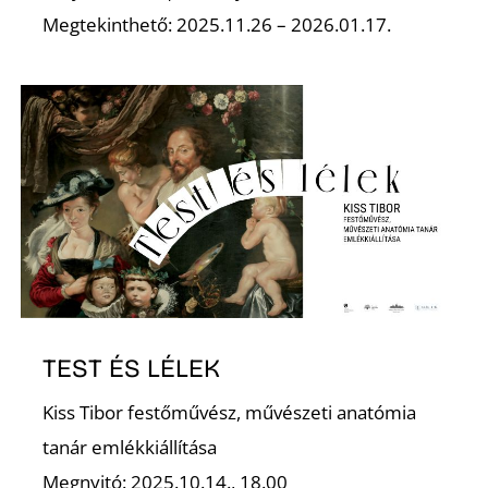
Megtekinthető: 2025.11.26 – 2026.01.17.
S
TEST ÉS LÉLEK
Kiss Tibor festőművész, művészeti anatómia
tanár emlékkiállítása
Megnyitó: 2025.10.14., 18.00