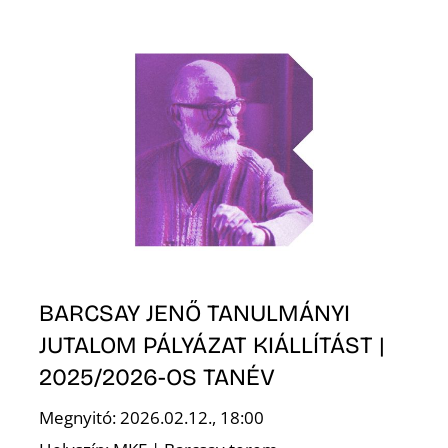
T
A
BARCSAY JENŐ TANULMÁNYI
JUTALOM PÁLYÁZAT KIÁLLÍTÁST |
2025/2026-OS TANÉV
Megnyitó: 2026.02.12., 18:00