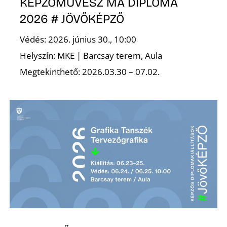
K
KÉPZŐMŰVÉSZ MA DIPLOMA
2026 # JÖVŐKÉPZŐ
Védés: 2026. június 30., 10:00
Helyszín: MKE | Barcsay terem, Aula
Megtekinthető: 2026.03.30 – 07.02.