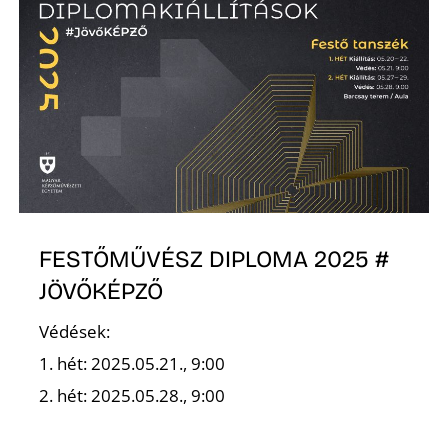
K
FESTŐMŰVÉSZ DIPLOMA 2025 #
JÖVŐKÉPZŐ
Védések:
1. hét: 2025.05.21., 9:00
2. hét: 2025.05.28., 9:00