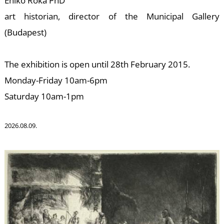
U
Enikő Róka PhD
art historian, director of the Municipal Gallery
(Budapest)
The exhibition is open until 28th February 2015.
Monday-Friday 10am-6pm
Saturday 10am-1pm
Á
2026.08.09.