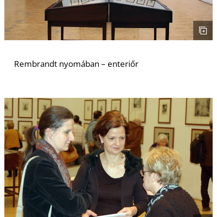
I
Rembrandt nyomában – enteriőr