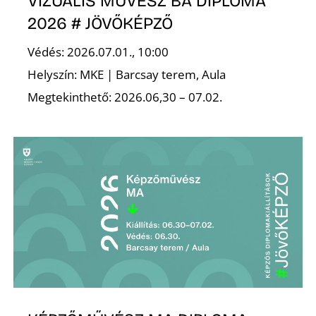
A
VIZUÁLIS MŰVÉSZ BA DIPLOMA
2026 # JÖVŐKÉPZŐ
Védés: 2026.07.01., 10:00
Helyszín: MKE | Barcsay terem, Aula
Megtekinthető: 2026.06,30 – 07.02.