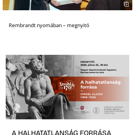
S
Rembrandt nyomában – megnyitó
A HALHATATLANSÁG FORRÁSA