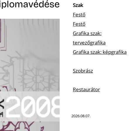
 diplomavédése
Szak
Festő
Festő
Grafika szak:
tervezőgrafika
Grafika szak: képgrafika
Szobrász
Restaurátor
2026.08.07.