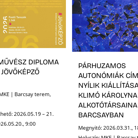
MŰVÉSZ DIPLOMA
PÁRHUZAMOS
 JÖVŐKÉPZŐ
AUTONÓMIÁK CÍ
NYÍLIK KIÁLLÍTÁS
 MKE | Barcsay terem,
KLIMÓ KÁROLYNA
ALKOTÓTÁRSAINA
hető: 2026.05.19 – 21.
BARCSAYBAN
26.05.20., 9:00
Megnyitó: 2026.03.31., 1
Helyszín: MKE | Barcsay