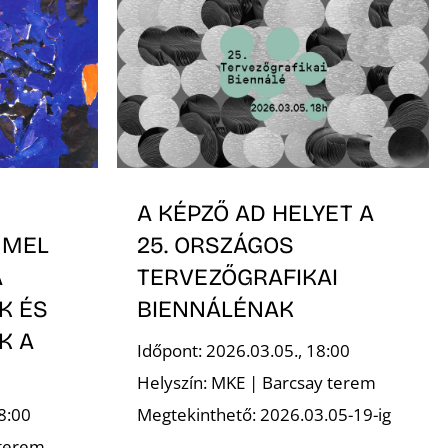
A KÉPZŐ AD HELYET A
MMEL
25. ORSZÁGOS
A
TERVEZŐGRAFIKAI
K ÉS
BIENNÁLÉNAK
K A
Időpont: 2026.03.05., 18:00
Helyszín: MKE | Barcsay terem
8:00
Megtekinthető: 2026.03.05-19-ig
 terem