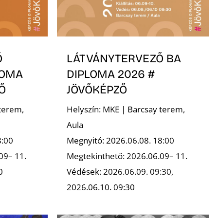
Ő
LÁTVÁNYTERVEZŐ BA
LOMA
DIPLOMA 2026 #
Ő
JÖVŐKÉPZŐ
terem,
Helyszín: MKE | Barcsay terem,
Aula
8:00
Megnyitó: 2026.06.08. 18:00
09– 11.
Megtekinthető: 2026.06.09– 11.
0
Védések: 2026.06.09. 09:30,
2026.06.10. 09:30