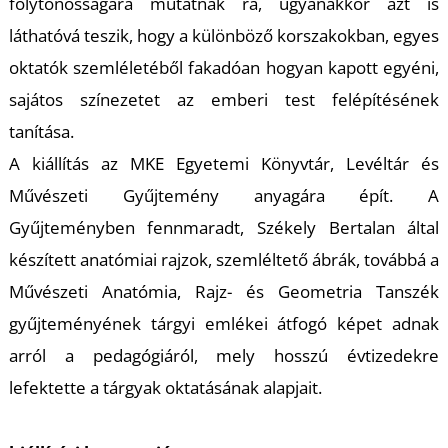
folytonosságára mutatnak rá, ugyanakkor azt is
láthatóvá teszik, hogy a különböző korszakokban, egyes
oktatók szemléletéből fakadóan hogyan kapott egyéni,
I
sajátos színezetet az emberi test felépítésének
tanítása.
A kiállítás az MKE Egyetemi Könyvtár, Levéltár és
Művészeti Gyűjtemény anyagára épít. A
Gyűjteményben fennmaradt, Székely Bertalan által
készített anatómiai rajzok, szemléltető ábrák, továbbá a
Művészeti Anatómia, Rajz- és Geometria Tanszék
gyűjteményének tárgyi emlékei átfogó képet adnak
arról a pedagógiáról, mely hosszú évtizedekre
lefektette a tárgyak oktatásának alapjait.