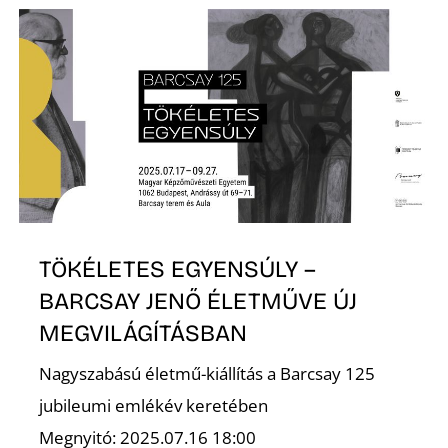
K
TÖKÉLETES EGYENSÚLY –
BARCSAY JENŐ ÉLETMŰVE ÚJ
MEGVILÁGÍTÁSBAN
Nagyszabású életmű-kiállítás a Barcsay 125
jubileumi emlékév keretében
Megnyitó: 2025.07.16 18:00