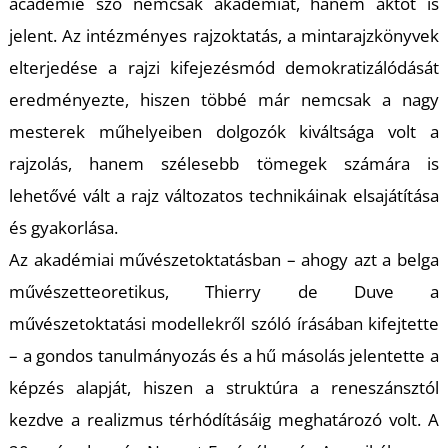
U
académie szó nemcsak akadémiát, hanem aktot is
jelent. Az intézményes rajzoktatás, a mintarajzkönyvek
elterjedése a rajzi kifejezésmód demokratizálódását
eredményezte, hiszen többé már nemcsak a nagy
mesterek műhelyeiben dolgozók kiváltsága volt a
rajzolás, hanem szélesebb tömegek számára is
lehetővé vált a rajz változatos technikáinak elsajátítása
Á
és gyakorlása.
Az akadémiai művészetoktatásban – ahogy azt a belga
művészetteoretikus, Thierry de Duve a
művészetoktatási modellekről szóló írásában kifejtette
– a gondos tanulmányozás és a hű másolás jelentette a
képzés alapját, hiszen a struktúra a reneszánsztól
kezdve a realizmus térhódításáig meghatározó volt. A