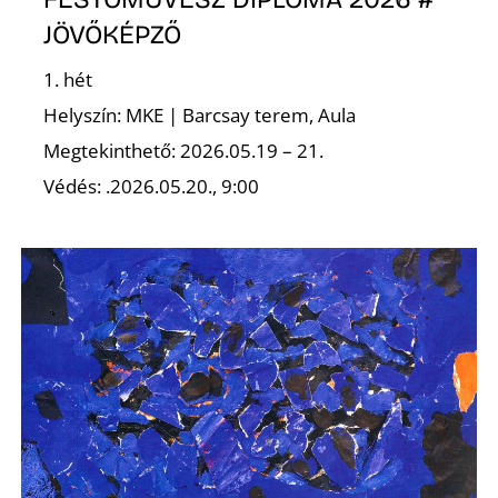
É
JÖVŐKÉPZŐ
1. hét
Helyszín: MKE | Barcsay terem, Aula
Megtekinthető: 2026.05.19 – 21.
Védés: .2026.05.20., 9:00