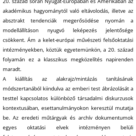
20. század során Nyugat-Európában és Amerikában az
akadémikus hagyománytól való eltávolodás, illetve az
absztrakt tendenciák megerősödése nyomán a
modellállításon nyugvó leképezés jelentősége
csökkent. Ám a kelet-európai művészeti felsőoktatási
L
intézményekben, köztük egyetemünkön, a 20. század
folyamán ez a klasszikus megközelítés napirenden
maradt.
A kiállítás az alakrajz/mintázás tanításának
módszertanából kiindulva az emberi test ábrázolását a
testtel kapcsolatos különböző társadalmi diskurzusok
kontextusában, esettanulmányokon keresztül mutatja
be. Az eredeti műtárgyak és archív dokumentumok
egyes oktatási elvek intézményen belüli