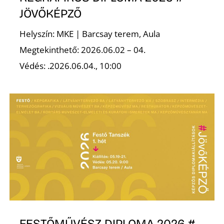
JÖVŐKÉPZŐ
Z
Helyszín: MKE | Barcsay terem, Aula
Megtekinthető: 2026.06.02 – 04.
Védés: .2026.06.04., 10:00
FESTŐMŰVÉSZ DIPLOMA 2026 #