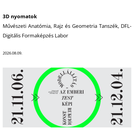
É
3D nyomatok
Művészeti Anatómia, Rajz és Geometria Tanszék, DFL-
Digitális Formaképzés Labor
2026.08.09.
P