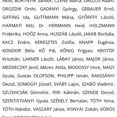
K
Ákos, BORTNYIK Sándor, CZENE Márta, DALLOS Ádám,
DROZDIK Orshi, GADÁNYI György, GEBAUER Ernő,
GIFFING Ida, GUTTMANN Mária, GYŐRFFY László,
HARMATI Kitti, Dr. HERMANN Heid, HOLZMANN
Friderika, HOÓZ Anna, HUSZÁR László, JAKAB Borbála,
KACZ Endre, KERESZTES Zsófia, KNAPP Eugénia,
KONDOR Béla, KŐ Pál, KŐNIG Frigyes, KRISTÓF
Krisztián, LAKNER László, LÁBAY János, MAJOR János,
MEDVECZKY Jenő, Mézes Attila, MODOSSY Imre, NAGY
Gyula, Gustav OLOFSON, PHILIPP István, RAKSSÁNYI
Dezső, SOMOGYI József, SVÁBY Lajos, SZABÓ Vladimir,
SZLOVICSÁK Dömötör, PIRI Kálmán, SZENDE Dezső,
SZENTISTVÁNYI Gyula, SZÉKELY Bertalan, TÓTH Ilona,
TÓTH Nándor, VASZARY János, VISNYAI Zoltán, VÖRÖS