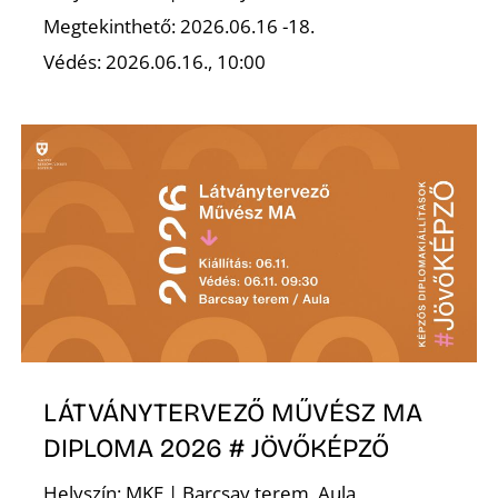
T
Megtekinthető: 2026.06.16 -18.
Védés: 2026.06.16., 10:00
A
LÁTVÁNYTERVEZŐ MŰVÉSZ MA
DIPLOMA 2026 # JÖVŐKÉPZŐ
Helyszín: MKE | Barcsay terem, Aula