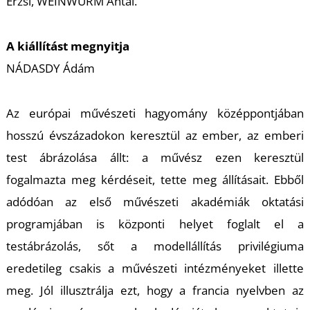
T
Erzsi, WEINWURM Antal.
A kiállítást megnyitja
NÁDASDY Ádám
Az európai művészeti hagyomány középpontjában
hosszú évszázadokon keresztül az ember, az emberi
test ábrázolása állt: a művész ezen keresztül
fogalmazta meg kérdéseit, tette meg állításait. Ebből
adódóan az első művészeti akadémiák oktatási
programjában is központi helyet foglalt el a
testábrázolás, sőt a modellállítás privilégiuma
eredetileg csakis a művészeti intézményeket illette
meg. Jól illusztrálja ezt, hogy a francia nyelvben az