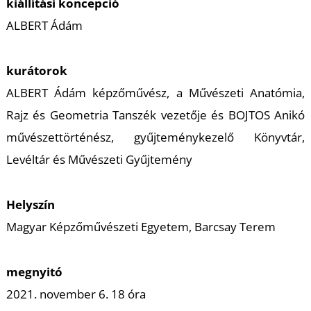
kiállítási koncepció
S
ALBERT Ádám
kurátorok
ALBERT Ádám képzőművész, a Művészeti Anatómia,
Rajz és Geometria Tanszék vezetője és BOJTOS Anikó
művészettörténész, gyűjteménykezelő Könyvtár,
Levéltár és Művészeti Gyűjtemény
Helyszín
Magyar Képzőművészeti Egyetem, Barcsay Terem
megnyitó
2021. november 6. 18 óra