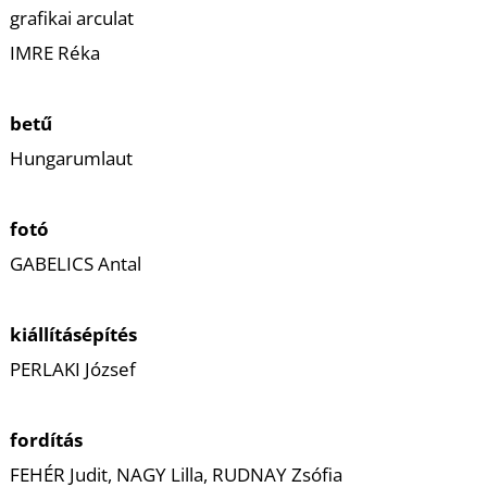
A
grafikai arculat
IMRE Réka
betű
Hungarumlaut
fotó
GABELICS Antal
kiállításépítés
PERLAKI József
fordítás
FEHÉR Judit, NAGY Lilla, RUDNAY Zsófia