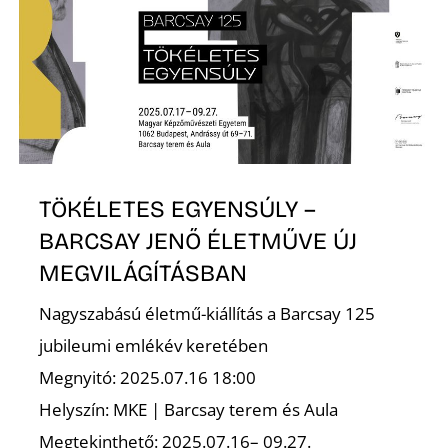
E
TÖKÉLETES EGYENSÚLY –
BARCSAY JENŐ ÉLETMŰVE ÚJ
K
MEGVILÁGÍTÁSBAN
Nagyszabású életmű-kiállítás a Barcsay 125
jubileumi emlékév keretében
Megnyitó: 2025.07.16 18:00
Helyszín: MKE | Barcsay terem és Aula
Megtekinthető: 2025.07.16– 09.27.