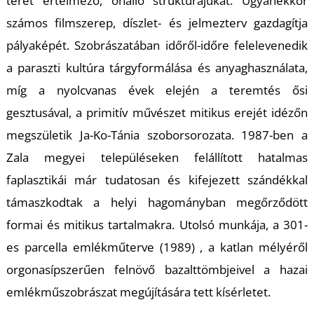
U
teret értelmező, önálló struktúrájukat. Ugyanekkor
számos filmszerep, díszlet- és jelmezterv gazdagítja
pályaképét. Szobrászatában időről-időre felelevenedik
a paraszti kultúra tárgyformálása és anyaghasználata,
míg a nyolcvanas évek elején a teremtés ősi
gesztusával, a primitív művészet mitikus erejét idézőn
megszületik
Ja-Ko-Tánia
szoborsorozata. 1987-ben a
Á
Zala megyei településeken felállított hatalmas
faplasztikái már tudatosan és kifejezett szándékkal
támaszkodtak a helyi hagományban megőrződött
formai és mitikus tartalmakra. Utolsó munkája, a
301-
es parcella emlékműterve (1989)
, a katlan mélyéről
orgonasípszerűen felnövő bazalttömbjeivel a hazai
emlékműszobrászat megújítására tett kísérletet.