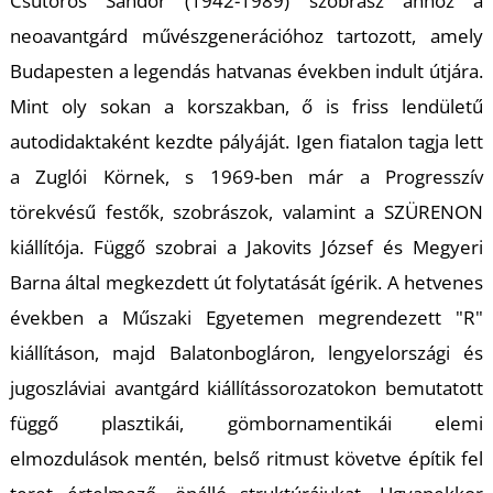
T
Csutoros Sándor (1942-1989) szobrász ahhoz a
neoavantgárd művészgenerációhoz tartozott, amely
Budapesten a legendás hatvanas években indult útjára.
Mint oly sokan a korszakban, ő is friss lendületű
autodidaktaként kezdte pályáját. Igen fiatalon tagja lett
a
Zuglói Kör
nek, s 1969-ben már a
Progresszív
törekvésű festők, szobrászok,
valamint a
SZÜRENON
kiállítója. Függő szobrai a
Jakovits József
és
Megyeri
Barna
által megkezdett út folytatását ígérik. A hetvenes
években a Műszaki Egyetemen megrendezett
"R"
kiállítás
on, majd Balatonbogláron, lengyelországi és
jugoszláviai avantgárd kiállítássorozatokon bemutatott
függő plasztikái, gömbornamentikái elemi
elmozdulások mentén, belső ritmust követve építik fel