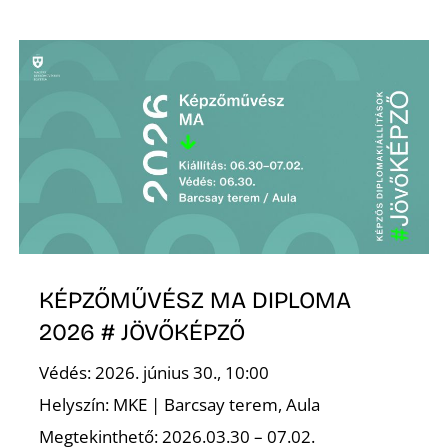
É
P
KÉPZŐMŰVÉSZ MA DIPLOMA
2026 # JÖVŐKÉPZŐ
Védés: 2026. június 30., 10:00
Helyszín: MKE | Barcsay terem, Aula
Megtekinthető: 2026.03.30 – 07.02.