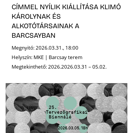
T
CÍMMEL NYÍLIK KIÁLLÍTÁSA KLIMÓ
KÁROLYNAK ÉS
ALKOTÓTÁRSAINAK A
BARCSAYBAN
Megnyitó: 2026.03.31., 18:00
Helyszín: MKE | Barcsay terem
A
Megtekinthető: 2026.2026.03.31 – 05.02.