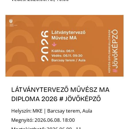
R
LÁTVÁNYTERVEZŐ MŰVÉSZ MA
DIPLOMA 2026 # JÖVŐKÉPZŐ
Helyszín: MKE | Barcsay terem, Aula
Megnyitó: 2026.06.08. 18:00