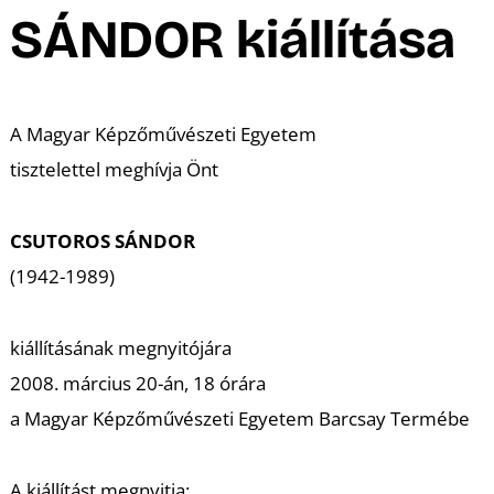
A
SÁNDOR kiállítása
A Magyar Képzőművészeti Egyetem
tisztelettel meghívja Önt
CSUTOROS SÁNDOR
(1942-1989)
kiállításának megnyitójára
2008. március 20-án, 18 órára
a Magyar Képzőművészeti Egyetem Barcsay Termébe
A kiállítást megnyitja: