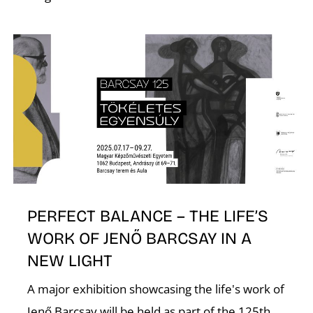
PERFECT BALANCE – THE LIFE’S
WORK OF JENŐ BARCSAY IN A
NEW LIGHT
A major exhibition showcasing the life's work of
Jenő Barcsay will be held as part of the 125th