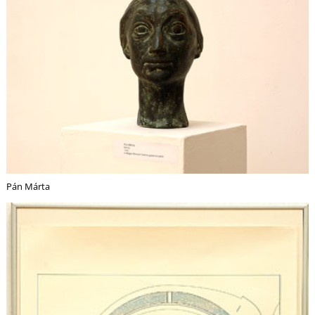
A
Pán Márta