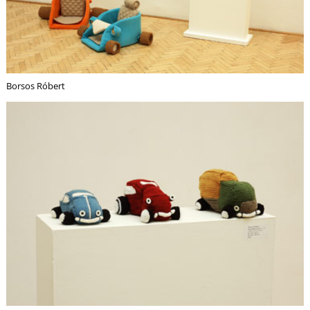
Borsos Róbert
Z