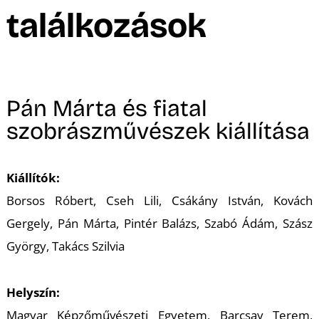
A
találkozások
Pán Márta és fiatal
szobrászművészek kiállítása
Kiállítók:
Borsos Róbert, Cseh Lili, Csákány István, Kovách
Gergely, Pán Márta, Pintér Balázs, Szabó Ádám, Szász
György, Takács Szilvia
Helyszín:
Magyar Képzőművészeti Egyetem, Barcsay Terem,