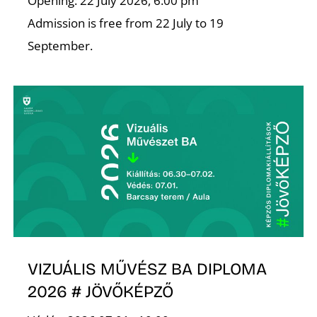
T
Opening: 22 July 2026, 6:00 pm
Admission is free from 22 July to 19
September.
A
VIZUÁLIS MŰVÉSZ BA DIPLOMA
2026 # JÖVŐKÉPZŐ