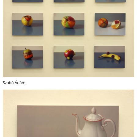
R
Szabó Ádám