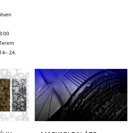
ötven
8:00
 Terem
14– 24.