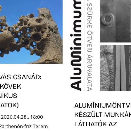
VÁS CSANÁD:
 KÖVEK
NIKUS
ATOK)
ALUMÍNIUMÖNTV
KÉSZÜLT MUNKÁ
 2026.04.28., 18:00
LÁTHATÓK AZ
 Parthenón-fríz Terem