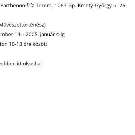
 Parthenon-fríz Terem, 1063 Bp. Kmety György u. 26-
(Művészettörténész)
ber 14. - 2005. január 4-ig
on 10-13 óra között
ővebben
itt
olvashat.