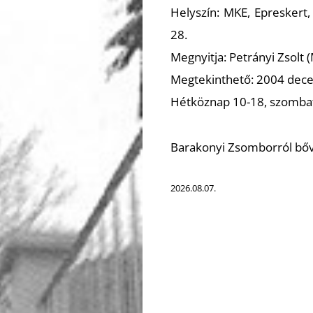
Helyszín:
MKE, Epreskert,
28.
Megnyitja:
Petrányi Zsolt 
Megtekinthető:
2004 decem
Hétköznap 10-18, szombat
Barakonyi Zsomborról b
2026.08.07.