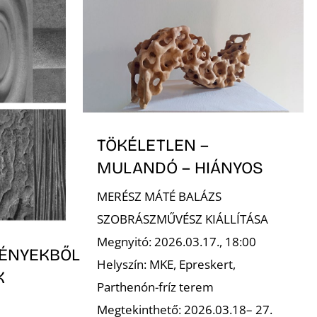
TÖKÉLETLEN –
MULANDÓ – HIÁNYOS
MERÉSZ MÁTÉ BALÁZS
SZOBRÁSZMŰVÉSZ KIÁLLÍTÁSA
Megnyitó: 2026.03.17., 18:00
ÉNYEKBŐL
Helyszín: MKE, Epreskert,
K
Parthenón-fríz terem
Megtekinthető: 2026.03.18– 27.