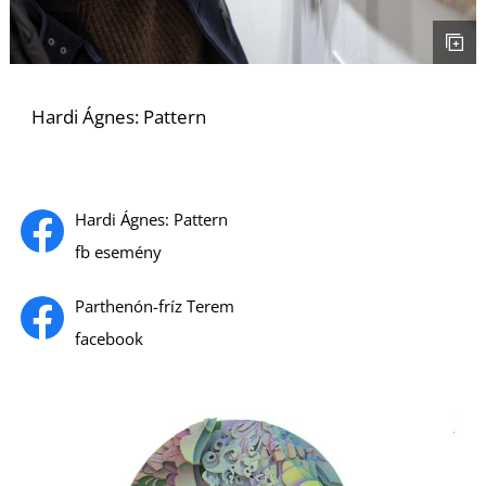
Hardi Ágnes: Pattern
L
Hardi Ágnes: Pattern
fb esemény
Parthenón-fríz Terem
facebook