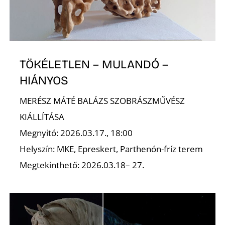
A
TÖKÉLETLEN – MULANDÓ –
HIÁNYOS
MERÉSZ MÁTÉ BALÁZS SZOBRÁSZMŰVÉSZ
KIÁLLÍTÁSA
Megnyitó: 2026.03.17., 18:00
Helyszín: MKE, Epreskert, Parthenón-fríz terem
Megtekinthető: 2026.03.18– 27.