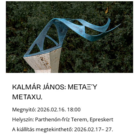
É
P
KALMÁR JÁNOS: ΜΕΤΑΞΎ
METAXU.
Megnyitó: 2026.02.16. 18:00
Helyszín: Parthenón-fríz Terem, Epreskert
A kiállítás megtekinthető: 2026.02.17– 27.