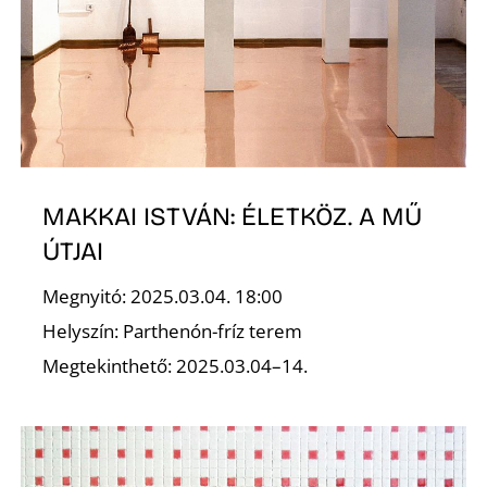
E
MAKKAI ISTVÁN: ÉLETKÖZ. A MŰ
ÚTJAI
K
Megnyitó: 2025.03.04. 18:00
Helyszín: Parthenón-fríz terem
Megtekinthető: 2025.03.04–14.