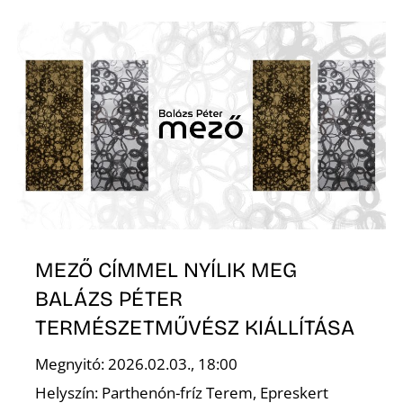
Z
MEZŐ CÍMMEL NYÍLIK MEG
BALÁZS PÉTER
TERMÉSZETMŰVÉSZ KIÁLLÍTÁSA
Megnyitó: 2026.02.03., 18:00
Helyszín: Parthenón-fríz Terem, Epreskert