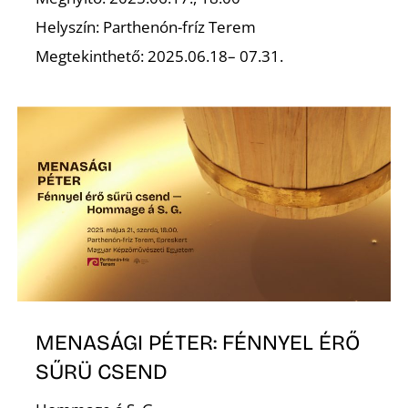
T
Helyszín: Parthenón-fríz Terem
Megtekinthető: 2025.06.18– 07.31.
A
MENASÁGI PÉTER: FÉNNYEL ÉRŐ
SŰRÜ CSEND