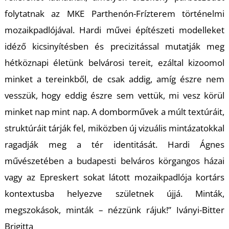
K
folytatnak az MKE Parthenón-Frízterem történelmi
mozaikpadlójával. Hardi művei építészeti modelleket
idéző kicsinyítésben és precizitással mutatják meg
hétköznapi életünk belvárosi tereit, ezáltal kizoomol
minket a tereinkből, de csak addig, amíg észre nem
vesszük, hogy eddig észre sem vettük, mi vesz körül
minket nap mint nap. A domborművek a múlt textúráit,
struktúráit tárják fel, miközben új vizuális mintázatokkal
ragadják meg a tér identitását. Hardi Ágnes
művészetében a budapesti belváros körgangos házai
vagy az Epreskert sokat látott mozaikpadlója kortárs
kontextusba helyezve születnek újjá. Minták,
megszokások, minták – nézzünk rájuk!” Iványi-Bitter
Brigitta