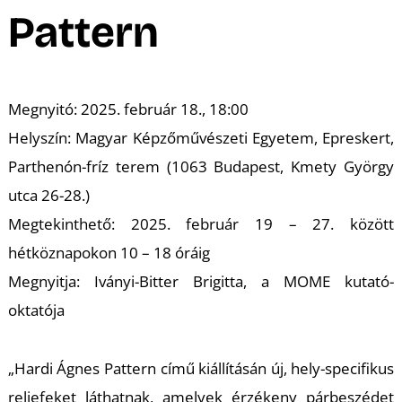
A
Pattern
Megnyitó: 2025. február 18., 18:00
Helyszín: Magyar Képzőművészeti Egyetem, Epreskert,
Parthenón-fríz terem (1063 Budapest, Kmety György
utca 26-28.)
Megtekinthető: 2025. február 19 – 27. között
hétköznapokon 10 – 18 óráig
Megnyitja: Iványi-Bitter Brigitta, a MOME kutató-
oktatója
„Hardi Ágnes Pattern című kiállításán új, hely-specifikus
reliefeket láthatnak, amelyek érzékeny párbeszédet