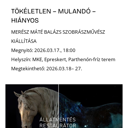
A
TÖKÉLETLEN – MULANDÓ –
HIÁNYOS
MERÉSZ MÁTÉ BALÁZS SZOBRÁSZMŰVÉSZ
KIÁLLÍTÁSA
Megnyitó: 2026.03.17., 18:00
Helyszín: MKE, Epreskert, Parthenón-fríz terem
Megtekinthető: 2026.03.18– 27.