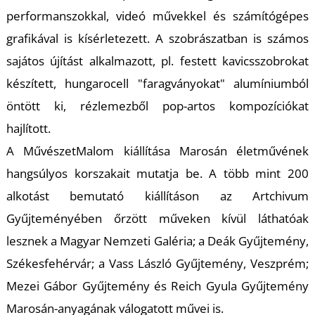
T
performanszokkal, videó művekkel és számítógépes
grafikával is kísérletezett. A szobrászatban is számos
sajátos újítást alkalmazott, pl. festett kavicsszobrokat
készített, hungarocell "faragványokat" alumíniumból
öntött ki, rézlemezből pop-artos kompozíciókat
hajlított.
A MűvészetMalom kiállítása Marosán életművének
hangsúlyos korszakait mutatja be. A több mint 200
alkotást bemutató kiállításon az Artchivum
Gyűjteményében őrzött műveken kívül láthatóak
lesznek a Magyar Nemzeti Galéria; a Deák Gyűjtemény,
Székesfehérvár; a Vass László Gyűjtemény, Veszprém;
Mezei Gábor Gyűjtemény és Reich Gyula Gyűjtemény
Marosán-anyagának válogatott művei is.