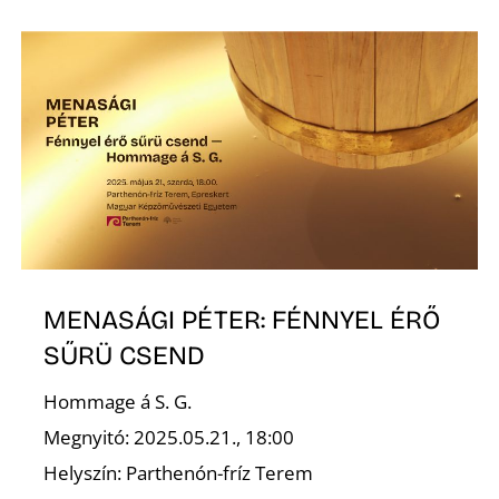
T
A
MENASÁGI PÉTER: FÉNNYEL ÉRŐ
SŰRÜ CSEND
Hommage á S. G.
Megnyitó: 2025.05.21., 18:00
Helyszín: Parthenón-fríz Terem