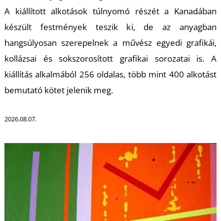
U
A kiállított alkotások túlnyomó részét a Kanadában
készült festmények teszik ki, de az anyagban
hangsúlyosan szerepelnek a művész egyedi grafikái,
kollázsai és sokszorosított grafikai sorozatai is. A
kiállítás alkalmából 256 oldalas, több mint 400 alkotást
bemutató kötet jelenik meg.
Á
2026.08.07.