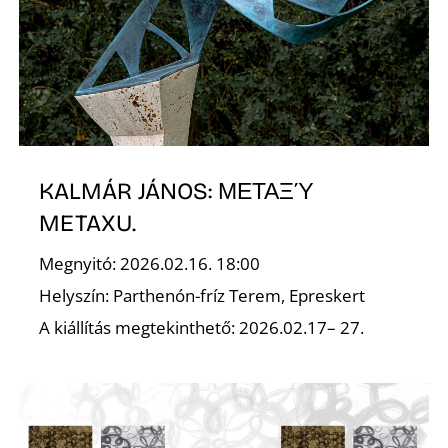
É
KALMÁR JÁNOS: ΜΕΤΑΞΎ
P
METAXU.
Megnyitó: 2026.02.16. 18:00
Helyszín: Parthenón-fríz Terem, Epreskert
A kiállítás megtekinthető: 2026.02.17– 27.