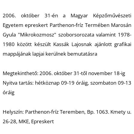
A
2006. október 31-én a Magyar Képzőművészeti
Egyetem epreskert Parthenon-fríz Termében Marosán
Gyula "Mikrokozmosz" szoborsorozata valamint 1978-
1980 között készült Kassák Lajosnak ajánlott grafikai
mappájának lapjai kerülnek bemutatásra
Megtekinthető:
2006. október 31-től november 18-ig
Nyitva tartás: hétköznap 09-19 óráig, szombaton 09-13
óráig
Helyszín
: Parthenon-fríz Teremben, Bp. 1063. Kmety u.
26-28, MKE, Epreskert