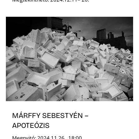
K
MÁRFFY SEBESTYÉN –
APOTEÓZIS
Megnyitó: 2024.11.26., 18:00