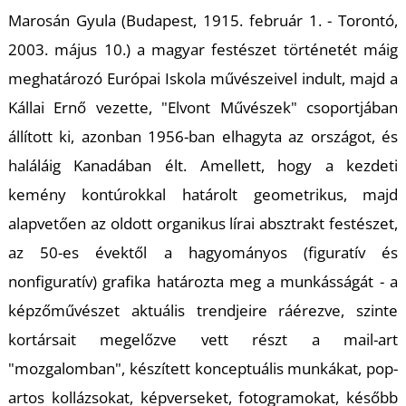
K
Marosán Gyula
(Budapest, 1915. február 1. - Torontó,
2003. május 10.) a magyar festészet történetét máig
meghatározó Európai Iskola művészeivel indult, majd a
Kállai Ernő vezette, "Elvont Művészek" csoportjában
állított ki, azonban 1956-ban elhagyta az országot, és
haláláig Kanadában élt. Amellett, hogy a kezdeti
kemény kontúrokkal határolt geometrikus, majd
alapvetően az oldott organikus lírai absztrakt festészet,
az 50-es évektől a hagyományos (figuratív és
nonfiguratív) grafika határozta meg a munkásságát - a
képzőművészet aktuális trendjeire ráérezve, szinte
kortársait megelőzve vett részt a mail-art
"mozgalomban", készített konceptuális munkákat, pop-
artos kollázsokat, képverseket, fotogramokat, később