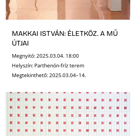
E
MAKKAI ISTVÁN: ÉLETKÖZ. A MŰ
ÚTJAI
Megnyitó: 2025.03.04. 18:00
Helyszín: Parthenón-fríz terem
Megtekinthető: 2025.03.04–14.
K