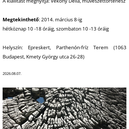
K
A kiállítást megnyitja: Vékony Délia, művészettörténész
Megtekinthető
: 2014. március 8-ig
hétköznap 10 -18 óráig, szombaton 10 -13 óráig
Helyszín: Epreskert, Parthenón-fríz Terem (1063
Budapest, Kmety György utca 26-28)
2026.08.07.