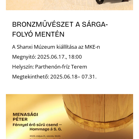
L
BRONZMŰVÉSZET A SÁRGA-
FOLYÓ MENTÉN
A Shanxi Múzeum kiállítása az MKE-n
Megnyitó: 2025.06.17., 18:00
Helyszín: Parthenón-fríz Terem
Megtekinthető: 2025.06.18– 07.31.