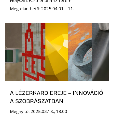
Helyszín: Parthenón-fríz Terem
Megtekinthető: 2025.04.01 – 11.
S
A LÉZERKARD EREJE – INNOVÁCIÓ
A SZOBRÁSZATBAN
Megnyitó: 2025.03.18., 18:00