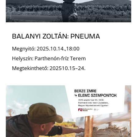
R
BALANYI ZOLTÁN: PNEUMA
Megnyitó: 2025.10.14.,18:00
Helyszín: Parthenón-fríz Terem
Megtekinthető: 202510.15–24.