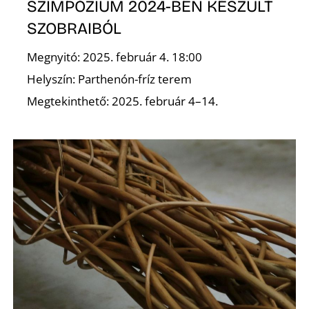
E
SZIMPÓZIUM 2024-BEN KÉSZÜLT
SZOBRAIBÓL
Megnyitó: 2025. február 4. 18:00
Helyszín: Parthenón-fríz terem
Megtekinthető: 2025. február 4–14.
K