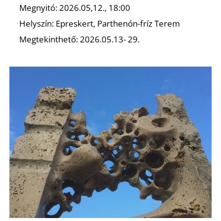
U
Megnyitó: 2026.05,12., 18:00
Helyszín: Epreskert, Parthenón-fríz Terem
Megtekinthető: 2026.05.13- 29.
Á