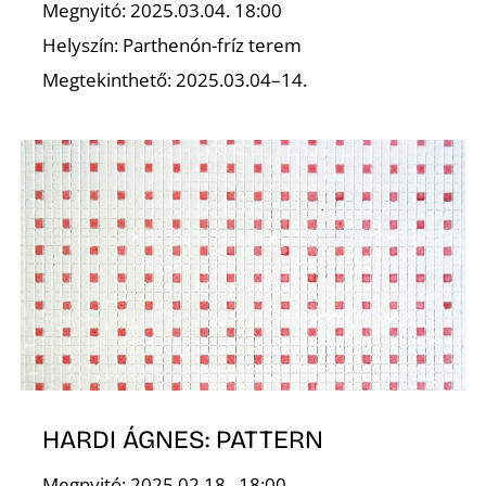
É
Megnyitó: 2025.03.04. 18:00
Helyszín: Parthenón-fríz terem
Megtekinthető: 2025.03.04–14.
HARDI ÁGNES: PATTERN
Megnyitó: 2025.02.18., 18:00