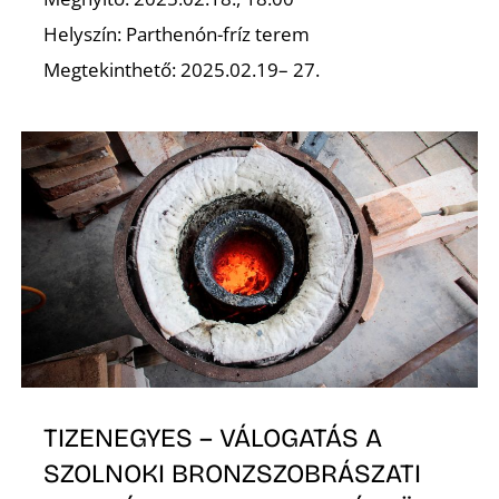
K
Helyszín: Parthenón-fríz terem
Megtekinthető: 2025.02.19– 27.
TIZENEGYES – VÁLOGATÁS A
SZOLNOKI BRONZSZOBRÁSZATI