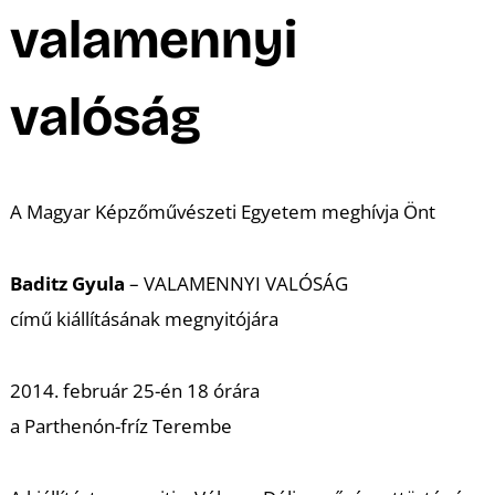
A
valamennyi
valóság
A Magyar Képzőművészeti Egyetem meghívja Önt
Baditz Gyula
– VALAMENNYI VALÓSÁG
című kiállításának megnyitójára
2014. február 25-én 18 órára
a Parthenón-fríz Terembe