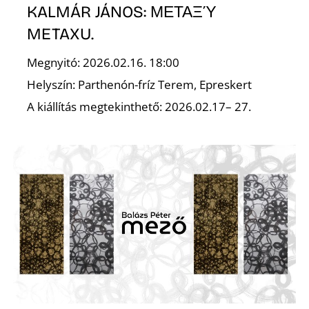
A
KALMÁR JÁNOS: ΜΕΤΑΞΎ
METAXU.
Megnyitó: 2026.02.16. 18:00
Helyszín: Parthenón-fríz Terem, Epreskert
A kiállítás megtekinthető: 2026.02.17– 27.