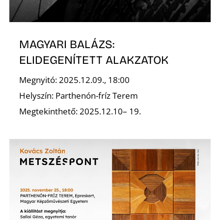
É
MAGYARI BALÁZS:
ELIDEGENÍTETT ALAKZATOK
Megnyitó: 2025.12.09., 18:00
Helyszín: Parthenón-fríz Terem
P
Megtekinthető: 2025.12.10– 19.