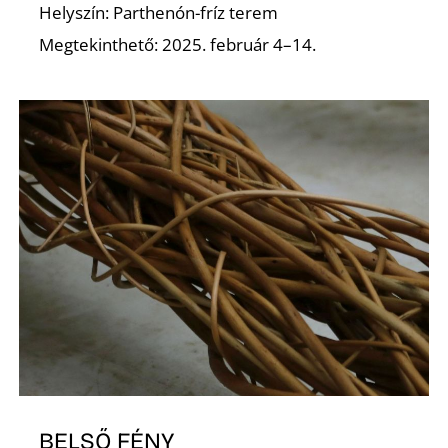
K
Helyszín: Parthenón-fríz terem
Megtekinthető: 2025. február 4–14.
BELSŐ FÉNY