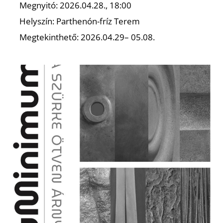
U
Megnyitó: 2026.04.28., 18:00
Helyszín: Parthenón-fríz Terem
Megtekinthető: 2026.04.29– 05.08.
Á