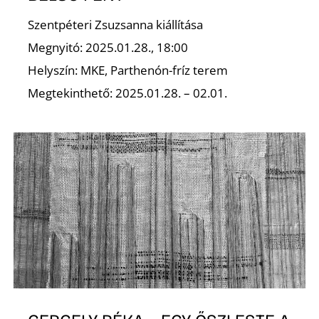
E
Szentpéteri Zsuzsanna kiállítása
Megnyitó: 2025.01.28., 18:00
Helyszín: MKE, Parthenón-fríz terem
Megtekinthető: 2025.01.28. – 02.01.
K