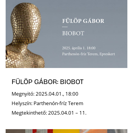
T
A
FÜLÖP GÁBOR: BIOBOT
Megnyitó: 2025.04.01., 18:00
Helyszín: Parthenón-fríz Terem
Megtekinthető: 2025.04.01 – 11.