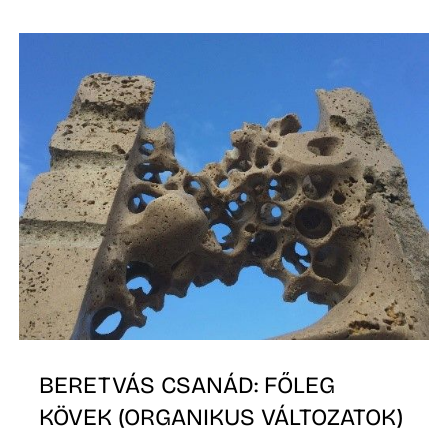
T
BERETVÁS CSANÁD: FŐLEG
KÖVEK (ORGANIKUS VÁLTOZATOK)