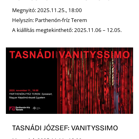
É
Megnyitó: 2025.11.25., 18:00
Helyszín: Parthenón-fríz Terem
A kiállítás megtekinthető: 2025.11.06 – 12.05.
P
TASNÁDI JÓZSEF: VANITYSSIMO