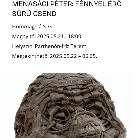
L
MENASÁGI PÉTER: FÉNNYEL ÉRŐ
SŰRÜ CSEND
Hommage á S. G.
Megnyitó: 2025.05.21., 18:00
Helyszín: Parthenón-fríz Terem
Megtekinthető: 2025.05.22 – 06.05.