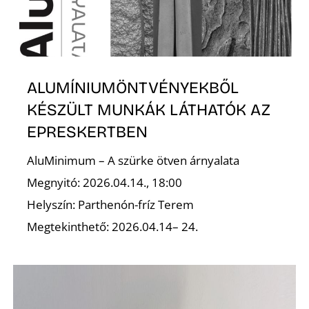
ALUMÍNIUMÖNTVÉNYEKBŐL
L
KÉSZÜLT MUNKÁK LÁTHATÓK AZ
EPRESKERTBEN
AluMinimum – A szürke ötven árnyalata
Megnyitó: 2026.04.14., 18:00
Helyszín: Parthenón-fríz Terem
Megtekinthető: 2026.04.14– 24.