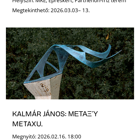
Helyszín: MKE, Epreskert, Parthenón-fríz terem
Megtekinthető: 2026.03.03– 13.
KALMÁR JÁNOS: ΜΕΤΑΞΎ
METAXU.
Megnyitó: 2026.02.16. 18:00