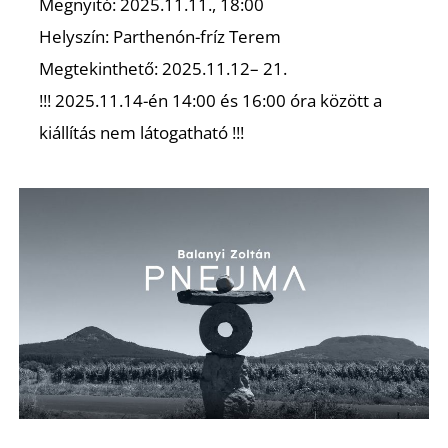
Megnyitó: 2025.11.11., 18:00
Helyszín: Parthenón-fríz Terem
Megtekinthető: 2025.11.12– 21.
!!! 2025.11.14-én 14:00 és 16:00 óra között a
kiállítás nem látogatható !!!
Z