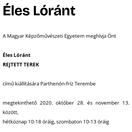
A
Éles Lóránt
A Magyar Képzőművészeti Egyetem meghívja Önt
Éles Lóránt
REJTETT TEREK
című kiállítására Parthenón-fríz Terembe
megtekinthető 2020. október 28. és november 13.
között,
hétköznap 10-18 óráig, szombaton 10-13 óráig