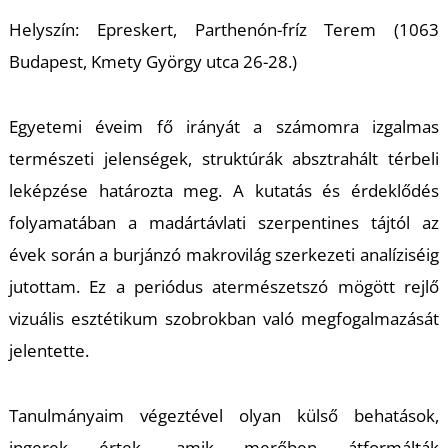
K
Helyszín: Epreskert, Parthenón-fríz Terem (1063
Budapest, Kmety György utca 26-28.)
Egyetemi éveim fő irányát a számomra izgalmas
természeti jelenségek, struktúrák absztrahált térbeli
leképzése határozta meg. A kutatás és érdeklődés
folyamatában a madártávlati szerpentines tájtól az
évek során a burjánzó makrovilág szerkezeti analíziséig
jutottam. Ez a periódus atermészetszó mögött rejlő
vizuális esztétikum szobrokban való megfogalmazását
jelentette.
Tanulmányaim végeztével olyan külső behatások,
ingerek értek, amik merőben átformálták