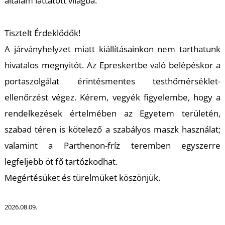
általam láttatott világba.
Tisztelt Érdeklődők!
A járványhelyzet miatt kiállításainkon nem tarthatunk
hivatalos megnyitót. Az Epreskertbe való belépéskor a
L
portaszolgálat érintésmentes testhőmérséklet-
ellenőrzést végez. Kérem, vegyék figyelembe, hogy a
rendelkezések értelmében az Egyetem területén,
szabad téren is kötelező a szabályos maszk használat;
valamint a Parthenon-fríz teremben egyszerre
legfeljebb öt fő tartózkodhat.
Megértésüket és türelmüket köszönjük.
2026.08.09.