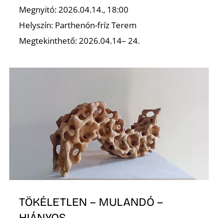
K
Megnyitó: 2026.04.14., 18:00
Helyszín: Parthenón-fríz Terem
Megtekinthető: 2026.04.14– 24.
TÖKÉLETLEN – MULANDÓ –
HIÁNYOS