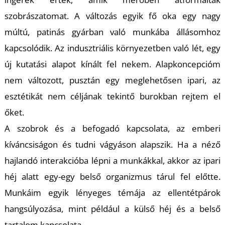
T
szobrászatomat. A változás egyik fő oka egy nagy
múltú, patinás gyárban való munkába állásomhoz
kapcsolódik. Az indusztriális környezetben való lét, egy
új kutatási alapot kínált fel nekem. Alapkoncepcióm
nem változott, pusztán egy meglehetősen ipari, az
esztétikát nem céljának tekintő burokban rejtem el
őket.
A szobrok és a befogadó kapcsolata, az emberi
kíváncsiságon és tudni vágyáson alapszik. Ha a néző
hajlandó interakcióba lépni a munkákkal, akkor az ipari
héj alatt egy-egy belső organizmus tárul fel előtte.
Munkáim egyik lényeges témája az ellentétpárok
hangsúlyozása, mint például a külső héj és a belső
tartalom kapcsolata.