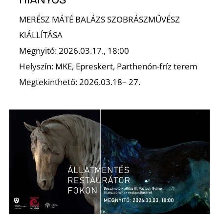
É
MERÉSZ MÁTÉ BALÁZS SZOBRÁSZMŰVÉSZ
KIÁLLÍTÁSA
Megnyitó: 2026.03.17., 18:00
Helyszín: MKE, Epreskert, Parthenón-fríz terem
Megtekinthető: 2026.03.18– 27.
P