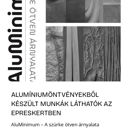
A
ALUMÍNIUMÖNTVÉNYEKBŐL
KÉSZÜLT MUNKÁK LÁTHATÓK AZ
EPRESKERTBEN
AluMinimum – A szürke ötven árnyalata