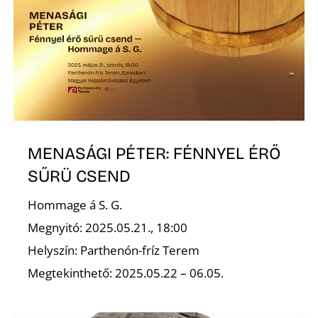
S
MENASÁGI PÉTER: FÉNNYEL ÉRŐ
SŰRÜ CSEND
Hommage á S. G.
Megnyitó: 2025.05.21., 18:00
Helyszín: Parthenón-fríz Terem
Megtekinthető: 2025.05.22 – 06.05.