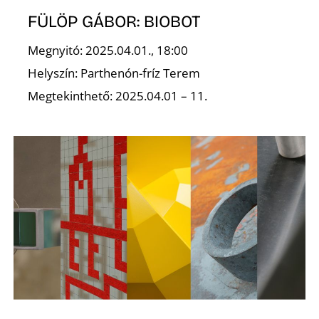
E
FÜLÖP GÁBOR: BIOBOT
Megnyitó: 2025.04.01., 18:00
Helyszín: Parthenón-fríz Terem
Megtekinthető: 2025.04.01 – 11.
K