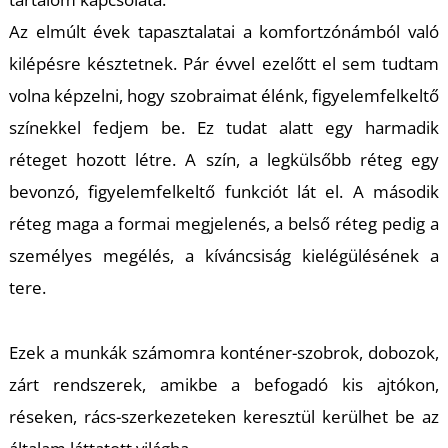
U
Az elmúlt évek tapasztalatai a komfortzónámból való
kilépésre késztetnek. Pár évvel ezelőtt el sem tudtam
volna képzelni, hogy szobraimat élénk, figyelemfelkeltő
színekkel fedjem be. Ez tudat alatt egy harmadik
réteget hozott létre. A szín, a legkülsőbb réteg egy
bevonzó, figyelemfelkeltő funkciót lát el. A második
Á
réteg maga a formai megjelenés, a belső réteg pedig a
személyes megélés, a kíváncsiság kielégülésének a
tere.
Ezek a munkák számomra konténer-szobrok, dobozok,
zárt rendszerek, amikbe a befogadó kis ajtókon,
réseken, rács-szerkezeteken keresztül kerülhet be az