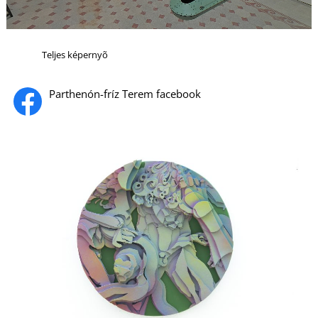
S
Teljes képernyõ
Parthenón-fríz Terem facebook